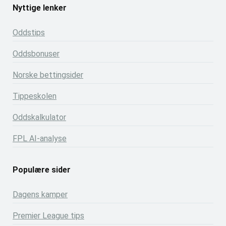
Nyttige lenker
Oddstips
Oddsbonuser
Norske bettingsider
Tippeskolen
Oddskalkulator
FPL AI-analyse
Populære sider
Dagens kamper
Premier League tips