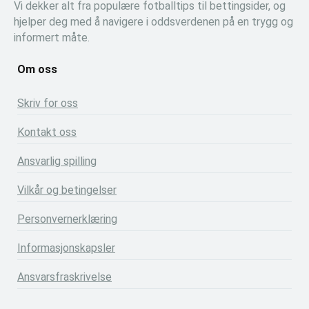
Vi dekker alt fra populære fotballtips til bettingsider, og
hjelper deg med å navigere i oddsverdenen på en trygg og
informert måte.
Om oss
Skriv for oss
Kontakt oss
Ansvarlig spilling
Vilkår og betingelser
Personvernerklæring
Informasjonskapsler
Ansvarsfraskrivelse