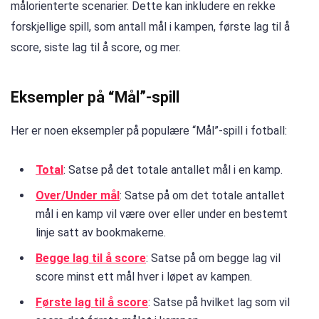
målorienterte scenarier. Dette kan inkludere en rekke
forskjellige spill, som antall mål i kampen, første lag til å
score, siste lag til å score, og mer.
Eksempler på “Mål”-spill
Her er noen eksempler på populære “Mål”-spill i fotball:
Total
: Satse på det totale antallet mål i en kamp.
Over/Under mål
: Satse på om det totale antallet
mål i en kamp vil være over eller under en bestemt
linje satt av bookmakerne.
Begge lag til å score
: Satse på om begge lag vil
score minst ett mål hver i løpet av kampen.
Første lag til å score
: Satse på hvilket lag som vil