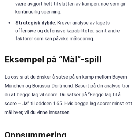
være avgjort helt til slutten av kampen, noe som gir
kontinuerlig spenning.
Strategisk dybde
: Krever analyse av lagets
offensive og defensive kapabiliteter, samt andre
faktorer som kan påvirke målscoring.
Eksempel på “Mål”-spill
La oss si at du ønsker å satse på en kamp mellom Bayern
München og Borussia Dortmund. Basert på din analyse tror
du at begge lag vil score. Du satser på “Begge lag til å
score – Ja” til oddsen 1.65. Hvis begge lag scorer minst ett
mål hver, vil du vinne innsatsen.
Oppsummering