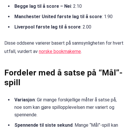
Begge lag til å score – Nei
: 2.10
Manchester United første lag til å score
: 1.90
Liverpool første lag til å score
: 2.00
Disse oddsene varierer basert på sannsynligheten for hvert
utfall, vurdert av
norske bookmakerne
.
Fordeler med å satse på “Mål”-
spill
Variasjon
: Gir mange forskjellige måter å satse på,
noe som kan gjøre spillopplevelsen mer variert og
spennende.
Spennende til siste sekund
: Mange “Mål”-spill kan