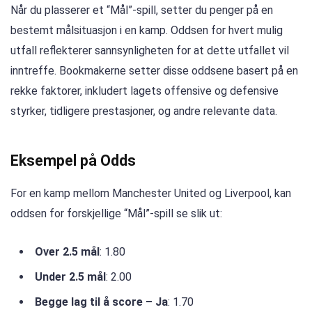
Når du plasserer et “Mål”-spill, setter du penger på en
bestemt målsituasjon i en kamp. Oddsen for hvert mulig
utfall reflekterer sannsynligheten for at dette utfallet vil
inntreffe. Bookmakerne setter disse oddsene basert på en
rekke faktorer, inkludert lagets offensive og defensive
styrker, tidligere prestasjoner, og andre relevante data.
Eksempel på Odds
For en kamp mellom Manchester United og Liverpool, kan
oddsen for forskjellige “Mål”-spill se slik ut:
Over 2.5 mål
: 1.80
Under 2.5 mål
: 2.00
Begge lag til å score – Ja
: 1.70