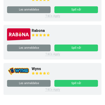
Les anmeldelse
Spill nå!
T&Cs Apply
Rabona
Les anmeldelse
Spill nå!
T&Cs Apply
Wyns
Les anmeldelse
Spill nå!
T&Cs Apply