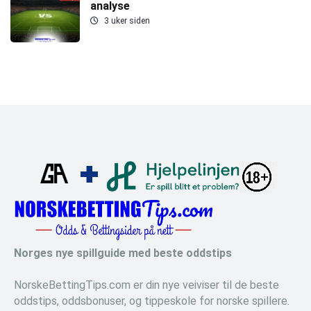
analyse
3 uker siden
Norges nye spillguide med beste oddstips
NorskeBettingTips.com er din nye veiviser til de beste
oddstips, oddsbonuser, og tippeskole for norske spillere.