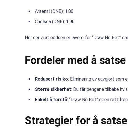
Arsenal (DNB): 1.80
Chelsea (DNB): 1.90
Her ser vi at oddsen er lavere for “Draw No Bet” enn
Fordeler med å satse
Redusert risiko
: Eliminering av uavgjort som e
Større sikkerhet
: Du får pengene tilbake hvi
Enkelt å forstå
: “Draw No Bet” er en rett frem
Strategier for å sats