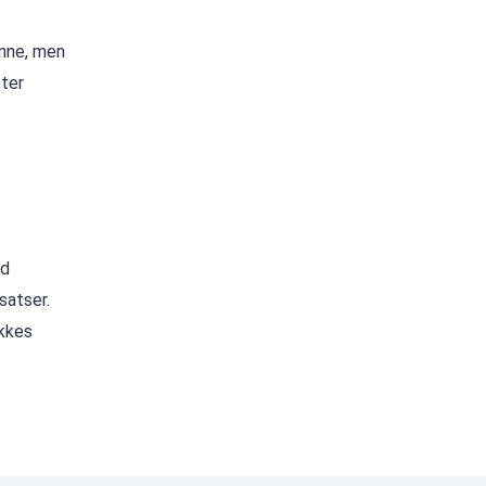
inne, men
ster
ed
satser.
ykkes