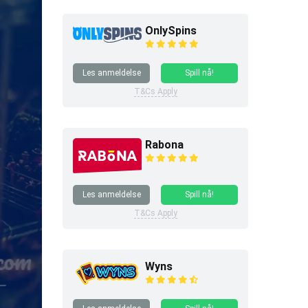
OnlySpins
Les anmeldelse
Spill nå!
T&Cs Apply
Rabona
Les anmeldelse
Spill nå!
T&Cs Apply
Wyns