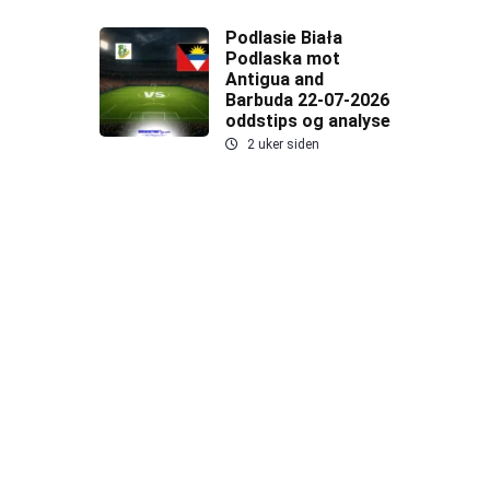
Podlasie Biała
Podlaska mot
Antigua and
Barbuda 22-07-2026
oddstips og analyse
2 uker siden