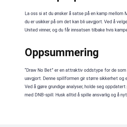
La oss si at du ønsker å satse på en kamp mellom M
du er usikker på om det kan bli uavgjort. Ved å vel
United vinner, og du får innsatsen tilbake hvis kampe
Oppsummering
“Draw No Bet” er en attraktiv oddstype for de som 
uavgjort. Denne spillformen gir større sikkerhet og 
Ved å gjøre grundige analyser, holde seg oppdatert p
med DNB-spill. Husk alltid å spille ansvarlig og å 