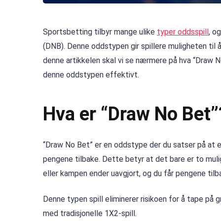
Sportsbetting tilbyr mange ulike
typer oddsspill
, o
(DNB). Denne oddstypen gir spillere muligheten til å
denne artikkelen skal vi se nærmere på hva “Draw No
denne oddstypen effektivt.
Hva er “Draw No Bet”
“Draw No Bet” er en oddstype der du satser på at e
pengene tilbake. Dette betyr at det bare er to mulige
eller kampen ender uavgjort, og du får pengene tilba
Denne typen spill eliminerer risikoen for å tape på 
med tradisjonelle 1X2-spill.