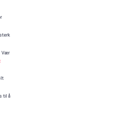
or
sterk
. Vær
e
lt
 til å