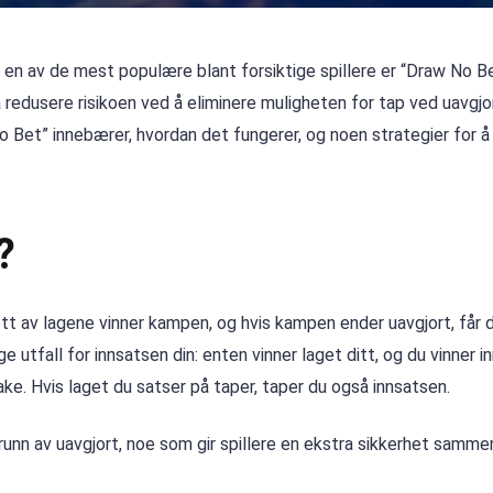
g en av de mest populære blant forsiktige spillere er “Draw No B
 redusere risikoen ved å eliminere muligheten for tap ved uavgjor
 Bet” innebærer, hvordan det fungerer, og noen strategier for å
?
tt av lagene vinner kampen, og hvis kampen ender uavgjort, får 
 utfall for innsatsen din: enten vinner laget ditt, og du vinner i
ke. Hvis laget du satser på taper, taper du også innsatsen.
grunn av uavgjort, noe som gir spillere en ekstra sikkerhet samme