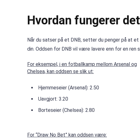
Hvordan fungerer de
Når du satser på et DNB, setter du penger på at et 
din. Oddsen for DNB vil være lavere enn for en ren sei
For eksempel, i en fotballkamp mellom Arsenal og
Chelsea, kan oddsen se slik ut:
Hjemmeseier (Arsenal): 2.50
Uavgjort: 3.20
Borteseier (Chelsea): 2.80
For “Draw No Bet” kan oddsen være: