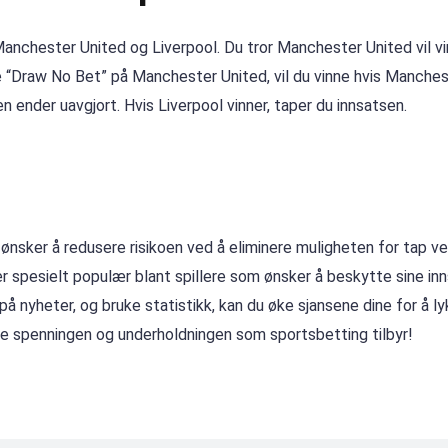
anchester United og Liverpool. Du tror Manchester United vil v
ge “Draw No Bet” på Manchester United, vil du vinne hvis Manche
n ender uavgjort. Hvis Liverpool vinner, taper du innsatsen.
ønsker å redusere risikoen ved å eliminere muligheten for tap v
er spesielt populær blant spillere som ønsker å beskytte sine inn
å nyheter, og bruke statistikk, kan du øke sjansene dine for å l
nyte spenningen og underholdningen som sportsbetting tilbyr!