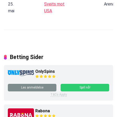
25.
Sveits mot
Arena
mai
USA
Betting Sider
OnlySpins
Les anmeldelse
Spill nå!
T&Cs Apply
Rabona