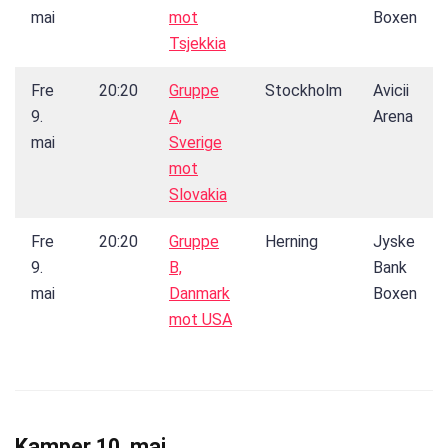
mai
mot
Boxen
Tsjekkia
Fre
20:20
Gruppe
Stockholm
Avicii
9.
A,
Arena
mai
Sverige
mot
Slovakia
Fre
20:20
Gruppe
Herning
Jyske
9.
B,
Bank
mai
Danmark
Boxen
mot USA
Kamper 10. mai