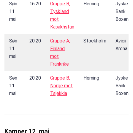
Søn
16:20
Gruppe B,
Herning
Jyske
11.
Tyskland
Bank
mai
mot
Boxen
Kasakhstan
Søn
20:20
Gruppe A,
Stockholm
Avicii
11.
Finland
Arena
mai
mot
Frankrike
Søn
20:20
Gruppe B,
Herning
Jyske
11.
Norge mot
Bank
mai
Tsjekkia
Boxen
Kamper 12. mai