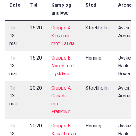
Dato
Tid
Kamp og
Sted
Arena
analyse
Tir
16:20
Gruppe A,
Stockholm
Avicii
13.
Slovenia
Arena
mai
mot Latvia
Tir
16:20
Gruppe B,
Herning
Jyske
13.
Norge mot
Bank
mai
Tyskland
Boxen
Tir
20:20
Gruppe A,
Stockholm
Avicii
13.
Canada
Arena
mai
mot
Frankrike
Tir
20:20
Gruppe B,
Herning
Jyske
13.
Kasakhstan
Bank