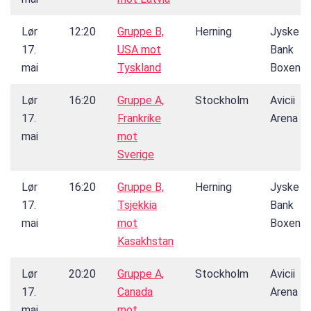
Lør
12:20
Gruppe B,
Herning
Jyske
17.
USA mot
Bank
mai
Tyskland
Boxen
Lør
16:20
Gruppe A,
Stockholm
Avicii
17.
Frankrike
Arena
mai
mot
Sverige
Lør
16:20
Gruppe B,
Herning
Jyske
17.
Tsjekkia
Bank
mai
mot
Boxen
Kasakhstan
Lør
20:20
Gruppe A,
Stockholm
Avicii
17.
Canada
Arena
mai
mot