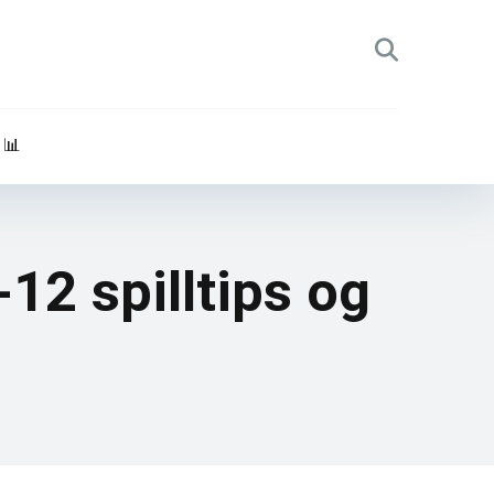
 📊
2 spilltips og