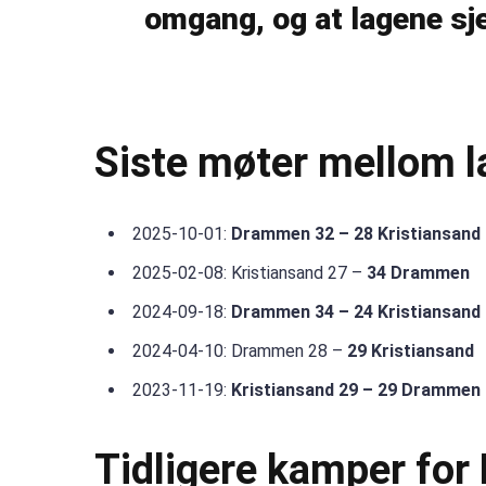
omgang, og at lagene sj
Siste møter mellom 
2025-10-01:
Drammen 32 – 28 Kristiansand
2025-02-08: Kristiansand 27 –
34 Drammen
2024-09-18:
Drammen 34 – 24 Kristiansand
2024-04-10: Drammen 28 –
29 Kristiansand
2023-11-19:
Kristiansand 29 – 29 Drammen
Tidligere kamper for 