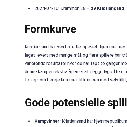
2024-04-10: Drammen 28 –
29 Kristiansand
Formkurve
Kristiansand har vært sterke, spesielt hjemme, med 
laget levert med mange mål, og flere spillere har t
varierende resultater hvor de har tapt to ganger m
denne kampen ekstra åpen er at begge lag ofte er i 
to lag som begge kommer til kampen med selvtillit,
Gode ​​potensielle spi
Kampvinner:
Kristiansand har hjemmepublikum