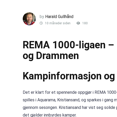
by
Harald Gullhånd
10 måneder siden
180
REMA 1000-ligaen – 
og Drammen
Kampinformasjon og 
Det er klart for et spennende oppgjør i REMA 1000
spilles i Aquarama, Kristiansand, og sparkes i gang
gjennom sesongen. Kristiansand har vist seg solid
det gjelder innbyrdes kamper.