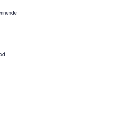
pennende
god