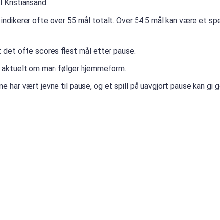
 Kristiansand.
 indikerer ofte over 55 mål totalt. Over 54.5 mål kan være et s
at det ofte scores flest mål etter pause.
e aktuelt om man følger hjemmeform.
e har vært jevne til pause, og et spill på uavgjort pause kan gi 