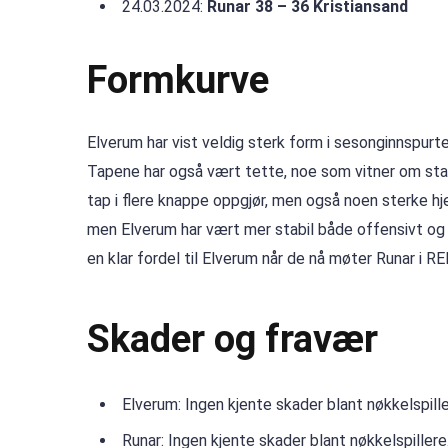
24.03.2024:
Runar 38 – 36 Kristiansand
Formkurve
Elverum har vist veldig sterk form i sesonginnspur
Tapene har også vært tette, noe som vitner om stab
tap i flere knappe oppgjør, men også noen sterke hj
men Elverum har vært mer stabil både offensivt og
en klar fordel til Elverum når de nå møter Runar i R
Skader og fravær
Elverum: Ingen kjente skader blant nøkkelspille
Runar: Ingen kjente skader blant nøkkelspillere