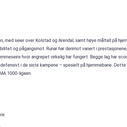
ten, med seier over Kolstad og Arendal, samt høye måltall på hj
ilitet og pågangsmot. Runar har derimot variert i prestasjonen
emmeseire hvor angrepet virkelig har fungert. Begge lag har sco
 defensivt i de siste kampene – spesielt på hjemmebane. Dette 
EMA 1000-ligaen.
re.
.