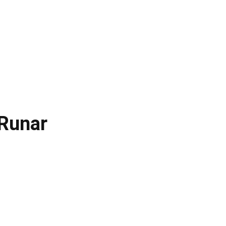
 Runar