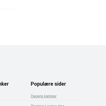
nker
Populære sider
Dagens kamper