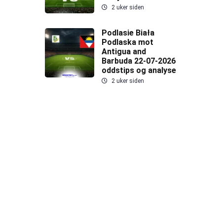
2 uker siden
Podlasie Biała
Podlaska mot
Antigua and
Barbuda 22-07-2026
oddstips og analyse
2 uker siden