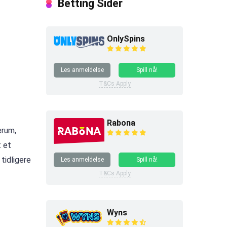
Betting Sider
OnlySpins
Les anmeldelse
Spill nå!
T&Cs Apply
Rabona
erum,
t et
tidligere
Les anmeldelse
Spill nå!
T&Cs Apply
Wyns