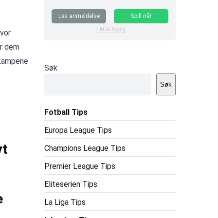
Les anmeldelse
Spill nå!
T&Cs Apply
hvor
ir dem
e kampene
Søk
Søk
Fotball Tips
Europa League Tips
yt
Champions League Tips
r
Premier League Tips
Eliteserien Tips
e
La Liga Tips