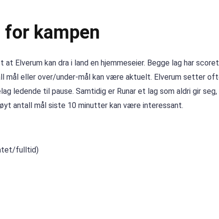
l for kampen
t at Elverum kan dra i land en hjemmeseier. Begge lag har scoret
tall mål eller over/under-mål kan være aktuelt. Elverum setter of
lag ledende til pause. Samtidig er Runar et lag som aldri gir seg,
å høyt antall mål siste 10 minutter kan være interessant.
tet/fulltid)