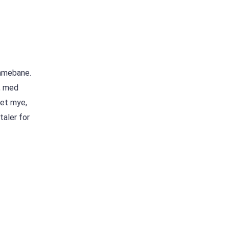
emmebane.
e, med
ret mye,
taler for