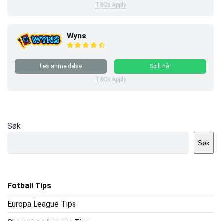
T&Cs Apply
Wyns
Les anmeldelse
Spill nå!
T&Cs Apply
Søk
Søk
Fotball Tips
Europa League Tips