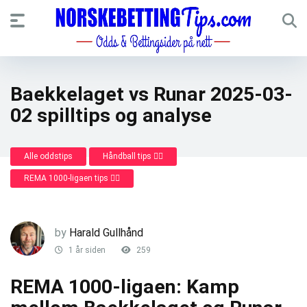
Baekkelaget vs Runar 2025-03-
02 spilltips og analyse
Alle oddstips
Håndball tips 🤾‍♂️
REMA 1000-ligaen tips 🤾‍♂️
by
Harald Gullhånd
1 år siden
259
REMA 1000-ligaen: Kamp