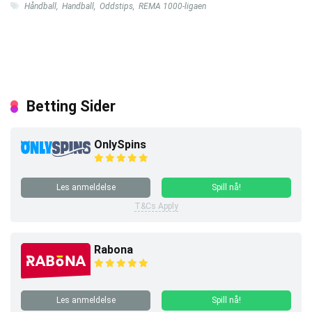
Håndball
,
Handball
,
Oddstips
,
REMA 1000-ligaen
Betting Sider
OnlySpins
Les anmeldelse
Spill nå!
T&Cs Apply
Rabona
Les anmeldelse
Spill nå!