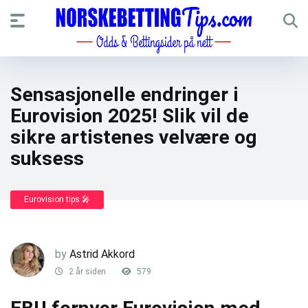
Sensasjonelle endringer i
Eurovision 2025! Slik vil de
sikre artistenes velvære og
suksess
Eurovision tips 🎤
by
Astrid Akkord
2 år siden
579