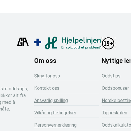
Om oss
Nyttige le
Skriv for oss
Oddstips
Kontakt oss
Oddsbonuser
este oddstips,
ekker alt fra
Ansvarlig spilling
Norske bettin
eg med å
måte.
Vilkår og betingelser
Tippeskolen
Personvernerklæring
Oddskalkulato