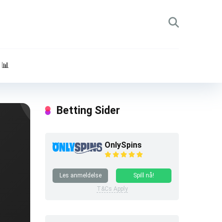
 📊
Betting Sider
OnlySpins
Les anmeldelse
Spill nå!
T&Cs Apply