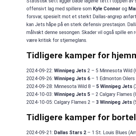
Statistisk sett ligger både lagene tett i toppen av 
offensivt lag med spillere som
Kyle Connor
og
Mar
forsvar, spesielt mot et sterkt Dallas-angrep anfør
kan Jets håpe på en sterk defensiv prestasjon. Dall
målvakt denne sesongen. Skader vil også spille en r
være kritisk for stjerneglans.
Tidligere kamper for hjem
2024-09-22:
Winnipeg Jets
2 – 5 Minnesota Wild (
2024-09-26:
Winnipeg Jets 6
– 1 Edmonton Oilers 
2024-09-28: Minnesota Wild 8 –
5 Winnipeg Jets
(
2024-10-03:
Winnipeg Jets 5
– 2 Calgary Flames (
2024-10-05: Calgary Flames 2 –
3 Winnipeg Jets
(
Tidligere kamper for borte
2024-09-21:
Dallas Stars 2
– 1 St. Louis Blues (Ame