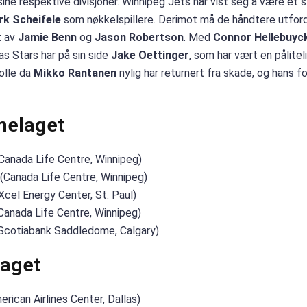
sine respektive divisjoner. Winnipeg Jets har vist seg å være et 
k Scheifele
som nøkkelspillere. Derimot må de håndtere utfordr
t av
Jamie Benn
og
Jason Robertson
. Med
Connor Hellebuyc
as Stars har på sin side
Jake Oettinger
, som har vært en pålitel
olle da
Mikko Rantanen
nylig har returnert fra skade, og hans fo
melaget
Canada Life Centre, Winnipeg)
(Canada Life Centre, Winnipeg)
Xcel Energy Center, St. Paul)
Canada Life Centre, Winnipeg)
Scotiabank Saddledome, Calgary)
laget
rican Airlines Center, Dallas)