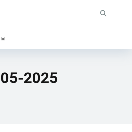
 📊
-05-2025