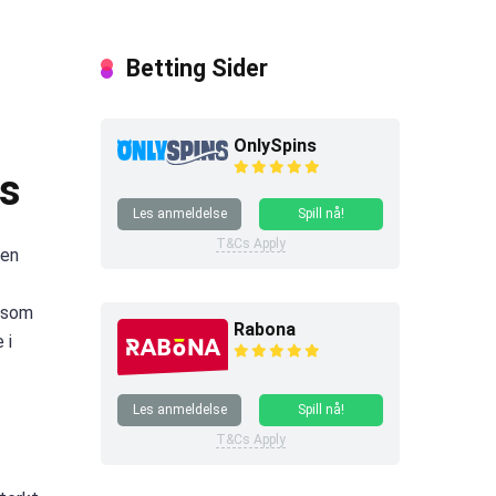
Betting Sider
OnlySpins
s
Les anmeldelse
Spill nå!
T&Cs Apply
den
7 som
Rabona
 i
Les anmeldelse
Spill nå!
T&Cs Apply