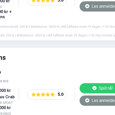
5.0
000 kr
Les anmelde
S
0 kr +
ins
nsteinnskudd: 200 kr | Maksbonus: 5000 kr | Må fullføres innen 10 dager | +18 | Ku
d: 200 kr | Maksbonus: 2000 kr | Må fullføres innen 30 dager | +18 | Kun norske spi
ns
o
R NYE
Spill nå!
000 kr
5.0
nus Crab
Les anmelde
R SPORT
000 kr
V BONUS