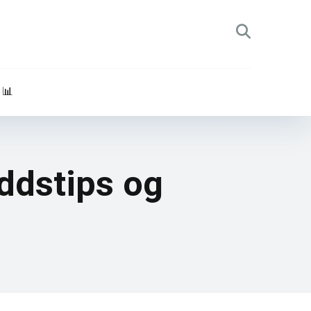
 📊
ddstips og