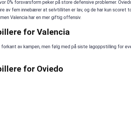
 hvor 0% forsvarsform peker på store defensive problemer. Ovied
ire av fem innebærer at selvtilliten er lav, og de har kun scoret t
men Valencia har en mer giftig offensiv.
llere for Valencia
i forkant av kampen, men følg med på siste lagoppstilling for ev
llere for Oviedo