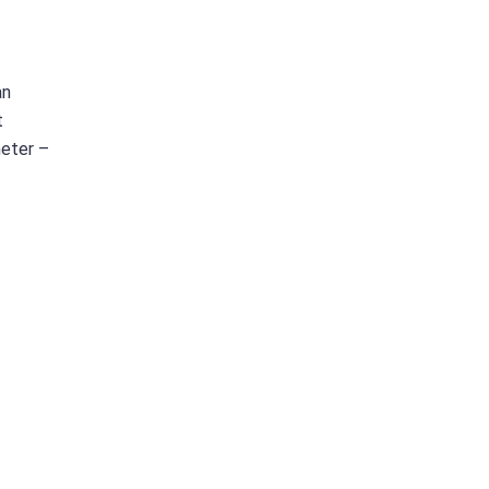
an
t
heter –