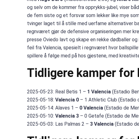
og selv om de kommer fra opprykks-jubel, viser både
de fem siste og et forsvar som lekker like mye som
tvinger laget til å stille med uerfarne alternativer
regnværet gjør de defensive organiseringen mer kre
presse Oviedo lavt og skape en rekke dødballer og i
feil fra Valencia, spesielt i regnværet hvor ballspill
spillere å følge med på hos gjestene, med kreativit
Tidligere kamper for
2025-05-23: Real Betis 1 –
1 Valencia
(Estadio Beni
2025-05-18:
Valencia 0
– 1 Athletic Club (Estadio 
2025-05-14: Alaves 1 –
0 Valencia
(Estadio de Mend
2025-05-10:
Valencia 3
– 0 Getafe (Estadio de Mes
2025-05-03: Las Palmas 2 –
3 Valencia
(Estadio de