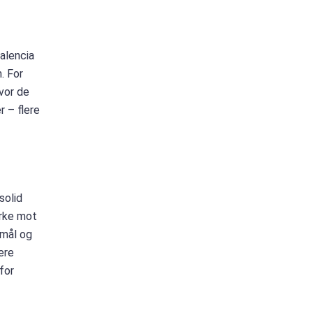
alencia
. For
hvor de
r – flere
solid
yrke mot
 mål og
ere
for