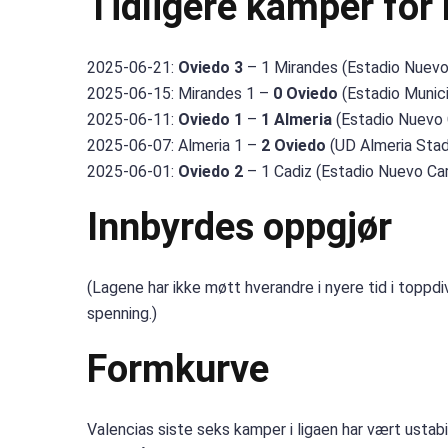
Tidligere kamper for 
2025-06-21:
Oviedo 3
– 1 Mirandes (Estadio Nuevo 
2025-06-15: Mirandes 1 –
0 Oviedo
(Estadio Munici
2025-06-11:
Oviedo 1
–
1 Almeria
(Estadio Nuevo C
2025-06-07: Almeria 1 –
2 Oviedo
(UD Almeria Stad
2025-06-01:
Oviedo 2
– 1 Cadiz (Estadio Nuevo Car
Innbyrdes oppgjør
(Lagene har ikke møtt hverandre i nyere tid i toppdi
spenning.)
Formkurve
Valencias siste seks kamper i ligaen har vært ustabi