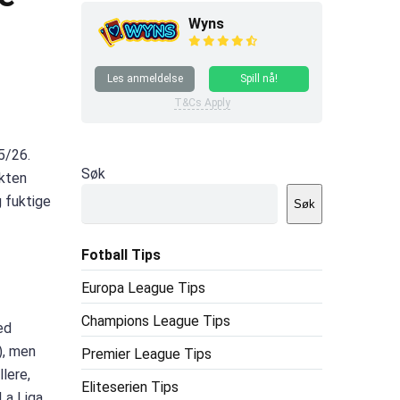
Wyns
Les anmeldelse
Spill nå!
T&Cs Apply
5/26.
Søk
akten
 fuktige
Søk
Fotball Tips
Europa League Tips
Champions League Tips
ed
), men
Premier League Tips
llere,
Eliteserien Tips
La Liga,