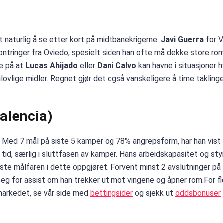
 naturlig å se etter kort på midtbanekrigerne.
Javi Guerra
for V
 kontringer fra Oviedo, spesielt siden han ofte må dekke store rom
re på at
Lucas Ahijado
eller
Dani Calvo
kan havne i situasjoner 
ovlige midler. Regnet gjør det også vanskeligere å time taklinge
alencia)
 Med 7 mål på siste 5 kamper og 78% angrepsform, har han vist 
tt tid, særlig i sluttfasen av kamper. Hans arbeidskapasitet og st
ste målfaren i dette oppgjøret. Forvent minst 2 avslutninger på
seg for assist om han trekker ut mot vingene og åpner rom.For fl
markedet, se vår side med
bettingsider
og sjekk ut
oddsbonuser