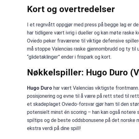
Kort og overtredelser
I et regnvått oppgjør med press på begge lag er det
har tidligere vært ivrig i dueller og kan møte raske
Oviedo peker fraværene til viktige defensive spille
må stoppe Valencias raske gjennombrudd og ty til ul
“glidetaklinger” ender i frispark og kort.
Nøkkelspiller: Hugo Duro (V
Hugo Duro
har vært Valencias viktigste frontmann.
posisjonering og evne til å være på rett sted til re
et skadeplaget Oviedo-forsvar gjør ham til den stør
potensielt minst én scoring – han kan også notere 
spiltips og de beste oddsbonusene på det norske 
ekstra verdi på dine spill!