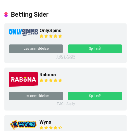
Betting Sider
OnlySpins
Les anmeldelse
Spill nå!
T&Cs Apply
Rabona
Les anmeldelse
Spill nå!
T&Cs Apply
Wyns