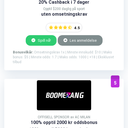
20% Cashback i 7 dager
Opptil $200 daglig på sport
uten omsetningskrav
4.5
Spill nå!
Les anmeldelse
Bonusvilkår:
Omsetningskrav 1x | Minste innskudd: $10 | Maks
bonus: $5 | Minste odds: 1.7 | Maks odds: 1000 | +18 | Eksklusivt
tilbud
5
OFFISIELL SPONSOR av AC MILAN
100% opptil 2000 kr oddsbonus