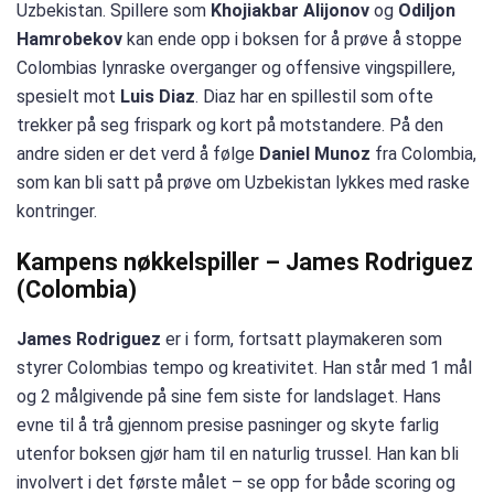
Uzbekistan. Spillere som
Khojiakbar Alijonov
og
Odiljon
Hamrobekov
kan ende opp i boksen for å prøve å stoppe
Colombias lynraske overganger og offensive vingspillere,
spesielt mot
Luis Diaz
. Diaz har en spillestil som ofte
trekker på seg frispark og kort på motstandere. På den
andre siden er det verd å følge
Daniel Munoz
fra Colombia,
som kan bli satt på prøve om Uzbekistan lykkes med raske
kontringer.
Kampens nøkkelspiller – James Rodriguez
(Colombia)
James Rodriguez
er i form, fortsatt playmakeren som
styrer Colombias tempo og kreativitet. Han står med 1 mål
og 2 målgivende på sine fem siste for landslaget. Hans
evne til å trå gjennom presise pasninger og skyte farlig
utenfor boksen gjør ham til en naturlig trussel. Han kan bli
involvert i det første målet – se opp for både scoring og