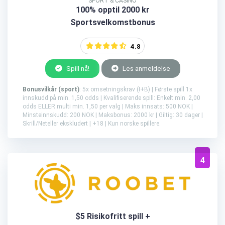
SPORT & CASINO
100% opptil 2000 kr
Sportsvelkomstbonus
4.8
Spill nå!
Les anmeldelse
Bonusvilkår (sport)
: 5x omsetningskrav (I+B) | Første spill 1x
innskudd på min. 1,50 odds | Kvalifiserende spill: Enkelt min. 2,00
odds ELLER multi min. 1,50 per valg | Maks innsats: 500 NOK |
Minsteinnskudd: 200 NOK | Maksbonus: 2000 kr | Giltig: 30 dager |
Skrill/Neteller ekskludert | +18 | Kun norske spillere.
4
$5 Risikofritt spill +