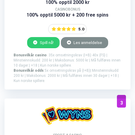
100% opptil 2000 kr
CASINOBONUS
100% opptil 5000 kr + 200 free spins
5.0
Spill nå!
Les anmeldelse
Bonusvilkår casino
: 35x omsetningskrav (I+B) 40x (FS) |
Minsteinnskudd: 200 kr | Maksbonus: 5000 kr | Må fullføres innen
10 dager | +18 | Kun norske spillere.
Bonusvilkår odds
:5x omsetningskrav på (I+B)| Minsteinnskudd:
200 kr | Maksbonus: 2000 kr | Må fullføres innen 30 dager | +18 |
Kun norske spillere.
3