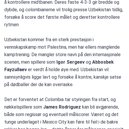
å kontrollere midtbanen. Deres faste 4-3-3 gir bredde og
dybde, og colombianerne vil trolig presse Uzbekistan tidlig,
forsøke å score det første målet og deretter kontrollere
rytmen.
Uzbekistan kommer fra en sterk prestasjon i
vennskapskamp mot Palestina, men har ellers manglende
kamptrening. De mangler store navn på den internasjonale
scenen, men spillere som
Igor Sergeev
og
Abbosbek
Fayzullaev
er verdt å holde øye med. Uzbekistan vil
sannsynligvis ligge lavt og forsøke å kontre, kanskje satse
på dødballer der de kan overraske.
Det er forventet at Colombia tar styringen fra start, og
nøkkelspillere som
James Rodriguez
kan bli avgjørende,
både som regissør og eventuell målscorer. Været og det
tunge underlaget i Mexico City kan føre til feil i de bakre