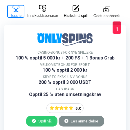
Topp 5
Innskuddsbonuser
Risikofritt spill
La
Odds cashback
1
CASINO-BONUS FOR NYE SPILLERE
100 % opptil 5 000 kr
+ 200 FS + 1 Bonus Crab
VELKOMSTBONUS FOR SPORT
100 % opptil 2 000 kr
KRYPTO-EKSKLUSIV BONUS
200 % opptil 3 000 USDT
CASHBACK
Opptil 25 % uten omsetningskrav
5.0
Spill nå!
Les anmeldelse