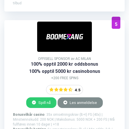
tilbud
5
OFFISIELL SPONSOR av AC MILAN
100% opptil 2000 kr oddsbonus
100% opptil 5000 kr casinobonus
+200 FREE SPINS
4.5
Spill nå
Les anmeldelse
Bonusvilkår casino
: 35x omsetningskrav (B+I) FS (40x) |
Minsteinnskudd: 200 NOK | Maksbonus: 5000 NOK + 200 FS | Må
fullføres innen 10 dager | +18