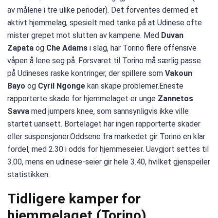
av målene i tre ulike perioder). Det forventes dermed et
aktivt hjemmelag, spesielt med tanke på at Udinese ofte
mister grepet mot slutten av kampene. Med
Duvan
Zapata
og
Che Adams
i slag, har Torino flere offensive
våpen å lene seg på. Forsvaret til Torino må særlig passe
på Udineses raske kontringer, der spillere som
Vakoun
Bayo
og
Cyril Ngonge
kan skape problemer.Eneste
rapporterte skade for hjemmelaget er unge
Zannetos
Savva
med jumpers knee, som sannsynligvis ikke ville
startet uansett. Bortelaget har ingen rapporterte skader
eller suspensjoner.Oddsene fra markedet gir Torino en klar
fordel, med 2.30 i odds for hjemmeseier. Uavgjort settes til
3.00, mens en udinese-seier gir hele 3.40, hvilket gjenspeiler
statistikken.
Tidligere kamper for
hjemmelaget (Torino)