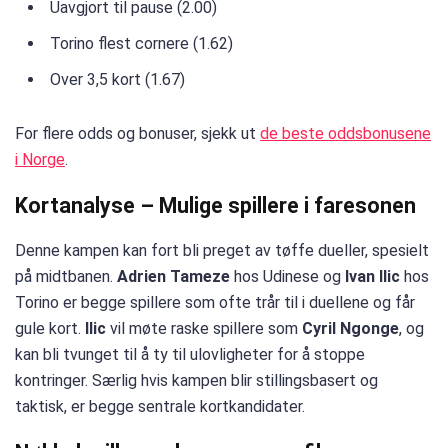
Uavgjort til pause (2.00)
Torino flest cornere (1.62)
Over 3,5 kort (1.67)
For flere odds og bonuser, sjekk ut
de beste oddsbonusene
i Norge
.
Kortanalyse – Mulige spillere i faresonen
Denne kampen kan fort bli preget av tøffe dueller, spesielt
på midtbanen.
Adrien Tameze
hos Udinese og
Ivan Ilic
hos
Torino er begge spillere som ofte trår til i duellene og får
gule kort.
Ilic
vil møte raske spillere som
Cyril Ngonge
, og
kan bli tvunget til å ty til ulovligheter for å stoppe
kontringer. Særlig hvis kampen blir stillingsbasert og
taktisk, er begge sentrale kortkandidater.