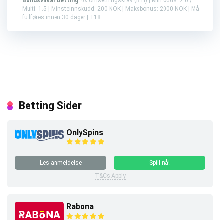
Bonusvilkår betting
: 6x omsetningskrav (B+I) | Min odds: 2.0 /
Multi: 1.5 | Minsteinnskudd: 200 NOK | Maksbonus: 2000 NOK | Må
fullføres innen 30 dager | +18
Betting Sider
OnlySpins
Les anmeldelse
Spill nå!
T&Cs Apply
Rabona