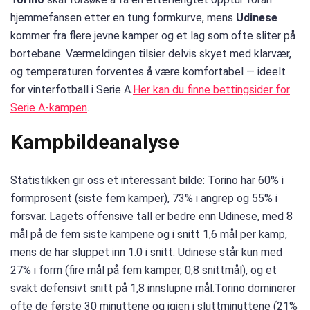
hjemmefansen etter en tung formkurve, mens
Udinese
kommer fra flere jevne kamper og et lag som ofte sliter på
bortebane. Værmeldingen tilsier delvis skyet med klarvær,
og temperaturen forventes å være komfortabel — ideelt
for vinterfotball i Serie A.
Her kan du finne bettingsider for
Serie A-kampen
.
Kampbildeanalyse
Statistikken gir oss et interessant bilde: Torino har 60% i
formprosent (siste fem kamper), 73% i angrep og 55% i
forsvar. Lagets offensive tall er bedre enn Udinese, med 8
mål på de fem siste kampene og i snitt 1,6 mål per kamp,
mens de har sluppet inn 1.0 i snitt. Udinese står kun med
27% i form (fire mål på fem kamper, 0,8 snittmål), og et
svakt defensivt snitt på 1,8 innslupne mål.Torino dominerer
ofte de første 30 minuttene og igjen i sluttminuttene (21%