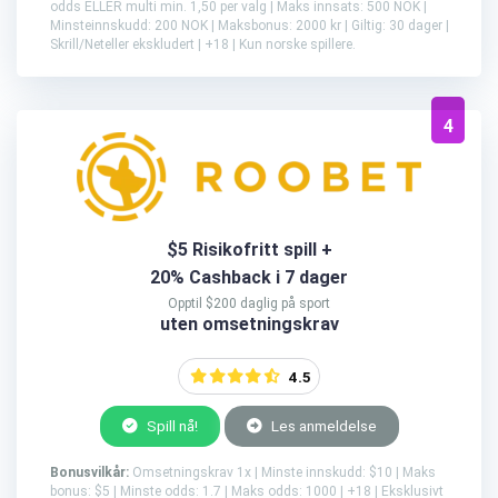
odds ELLER multi min. 1,50 per valg | Maks innsats: 500 NOK |
Minsteinnskudd: 200 NOK | Maksbonus: 2000 kr | Giltig: 30 dager |
Skrill/Neteller ekskludert | +18 | Kun norske spillere.
4
$5 Risikofritt spill +
20% Cashback i 7 dager
Opptil $200 daglig på sport
uten omsetningskrav
4.5
Spill nå!
Les anmeldelse
Bonusvilkår:
Omsetningskrav 1x | Minste innskudd: $10 | Maks
bonus: $5 | Minste odds: 1.7 | Maks odds: 1000 | +18 | Eksklusivt