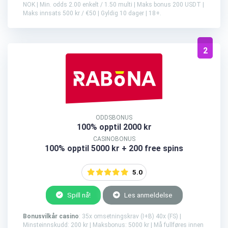
NOK | Min. odds 2.00 enkelt / 1.50 multi | Maks bonus 200 USDT |
Maks innsats 500 kr / €50 | Gyldig 10 dager | 18+.
2
ODDSBONUS
100% opptil 2000 kr
CASINOBONUS
100% opptil 5000 kr + 200 free spins
5.0
Spill nå!
Les anmeldelse
Bonusvilkår casino
: 35x omsetningskrav (I+B) 40x (FS) |
Minsteinnskudd: 200 kr | Maksbonus: 5000 kr | Må fullføres innen