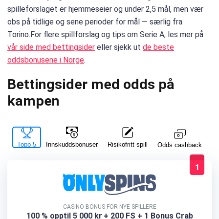
spilleforslaget er hjemmeseier og under 2,5 mål, men vær
obs på tidlige og sene perioder for mål — særlig fra
Torino.For flere spillforslag og tips om Serie A, les mer på
vår side med bettingsider
eller sjekk ut
de beste
oddsbonusene i Norge
.
Bettingsider med odds på
kampen
Topp 5
Innskuddsbonuser
Risikofritt spill
La
Odds cashback
1
CASINO-BONUS FOR NYE SPILLERE
100 % opptil 5 000 kr
+ 200 FS + 1 Bonus Crab