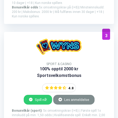
10 dager | +18 | Kun norske spillere.
Bonusvilkår odds
:5x omsetningskrav på (I+B)| Minsteinnskudd:
200 kr | Maksbonus: 2000 kr | Må fullføres innen 30 dager | +18 |
Kun norske spillere.
3
SPORT & CASINO
100% opptil 2000 kr
Sportsvelkomstbonus
4.8
Spill nå!
Les anmeldelse
Bonusvilkår (sport)
: 5x omsetningskrav (I+B) | Første spill 1x
innskudd på min. 1,50 odds | Kvalifiserende spill: Enkelt min. 2,00