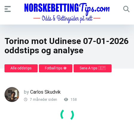
Torino mot Udinese 07-01-2026
oddstips og analyse
Alle oddstips
Fotball tips ⚽
Serie A tips 🇮🇹
by
Carlos Skudvik
7 måneder siden
158