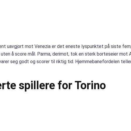
pent uavgjort mot Venezia er det eneste lyspunktet på siste fem
ne uten å score mål. Parma, derimot, tok en sterk borteseier mot 
varer seg godt og scorer til riktig tid. Hjemmebanefordelen telle
te spillere for Torino