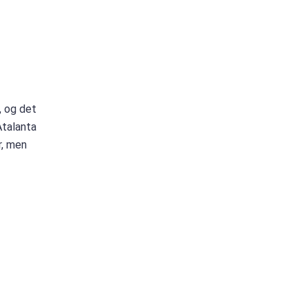
, og det
Atalanta
r, men