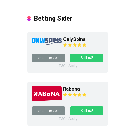
Betting Sider
OnlySpins
Les anmeldelse
Spill nå!
T&Cs Apply
Rabona
Les anmeldelse
Spill nå!
T&Cs Apply