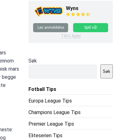
Wyns
Les anmeldelse
Spill nå!
T&Cs Apply
ars
gjennom
Søk
pisk mars
Søk
or begge
ste
Fotball Tips
Europa League Tips
Champions League Tips
Premier League Tips
meste:
Eliteserien Tips
 og