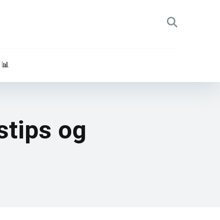
 📊
tips og