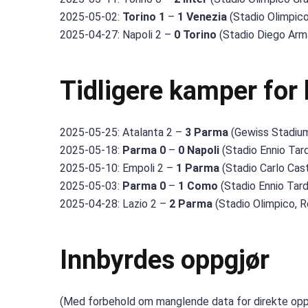
2025-05-02:
Torino 1
–
1 Venezia
(Stadio Olimpico
2025-04-27: Napoli 2 –
0 Torino
(Stadio Diego Arm
Tidligere kamper for
2025-05-25: Atalanta 2 –
3 Parma
(Gewiss Stadiu
2025-05-18:
Parma 0
–
0 Napoli
(Stadio Ennio Tard
2025-05-10: Empoli 2 –
1 Parma
(Stadio Carlo Cas
2025-05-03:
Parma 0
–
1 Como
(Stadio Ennio Tard
2025-04-28: Lazio 2 –
2 Parma
(Stadio Olimpico, 
Innbyrdes oppgjør
(Med forbehold om manglende data for direkte oppg