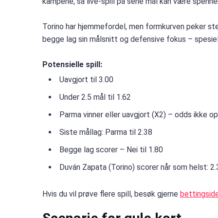
kampene, så live-spill på sene mål kan være spenne
Torino har hjemmefordel, men formkurven peker sterk
begge lag sin målsnitt og defensive fokus – spesie
Potensielle spill:
Uavgjort til 3.00
Under 2.5 mål til 1.62
Parma vinner eller uavgjort (X2) – odds ikke op
Siste mållag: Parma til 2.38
Begge lag scorer – Nei til 1.80
Duván Zapata (Torino) scorer når som helst: 2.
Hvis du vil prøve flere spill, besøk gjerne
bettingsid