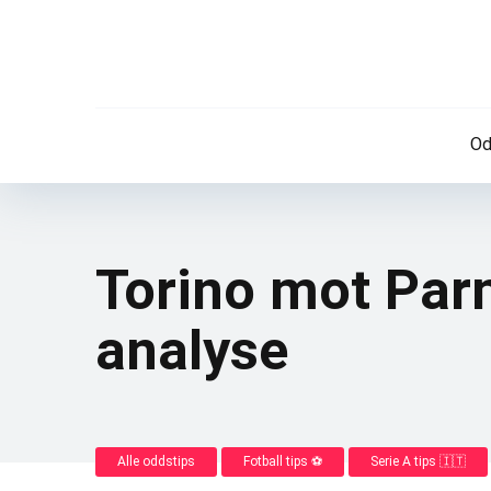
Od
Torino mot Par
analyse
Alle oddstips
Fotball tips ⚽
Serie A tips 🇮🇹