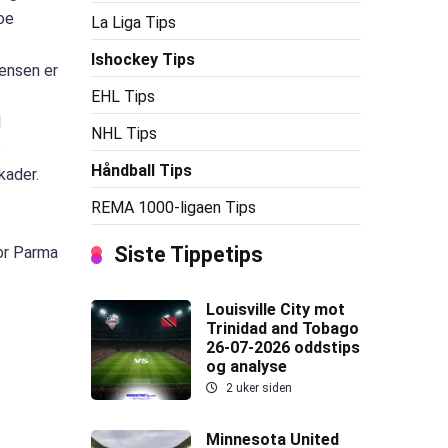
noe
La Liga Tips
Ishockey Tips
ensen er
EHL Tips
l
NHL Tips
e
Håndball Tips
kader.
REMA 1000-ligaen Tips
Siste Tippetips
or Parma
Louisville City mot
Trinidad and Tobago
26-07-2026 oddstips
og analyse
2 uker siden
Minnesota United