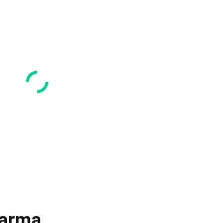
Parma