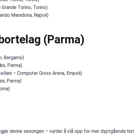
 Grande Torino, Torino)
ando Maradona, Napoli)
 bortelag (Parma)
m, Bergamo)
ini, Parma)
tellani – Computer Gross Arena, Empoli)
ini, Parma)
Roma)
jør denne sesongen – vurder å slå opp for mer dyptgående hist