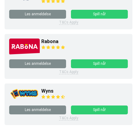
Les anmeldelse
Spill nå!
T&Cs Apply
Rabona
Les anmeldelse
Spill nå!
T&Cs Apply
Wyns
Les anmeldelse
Spill nå!
T&Cs Apply