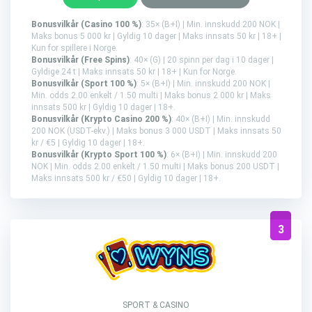
Bonusvilkår (Casino 100 %)
: 35× (B+I) | Min. innskudd 200 NOK |
Maks bonus 5 000 kr | Gyldig 10 dager | Maks innsats 50 kr | 18+ |
Kun for spillere i Norge.
Bonusvilkår (Free Spins)
: 40× (G) | 20 spinn per dag i 10 dager |
Gyldige 24 t | Maks innsats 50 kr | 18+ | Kun for Norge.
Bonusvilkår (Sport 100 %)
: 5× (B+I) | Min. innskudd 200 NOK |
Min. odds 2.00 enkelt / 1.50 multi | Maks bonus 2 000 kr | Maks
innsats 500 kr | Gyldig 10 dager | 18+.
Bonusvilkår (Krypto Casino 200 %)
: 40× (B+I) | Min. innskudd
200 NOK (USDT-ekv.) | Maks bonus 3 000 USDT | Maks innsats 50
kr / €5 | Gyldig 10 dager | 18+.
Bonusvilkår (Krypto Sport 100 %)
: 6× (B+I) | Min. innskudd 200
NOK | Min. odds 2.00 enkelt / 1.50 multi | Maks bonus 200 USDT |
Maks innsats 500 kr / €50 | Gyldig 10 dager | 18+.
3
SPORT & CASINO