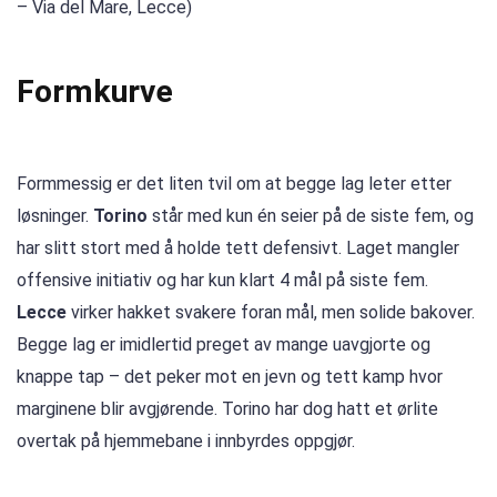
– Via del Mare, Lecce)
Formkurve
Formmessig er det liten tvil om at begge lag leter etter
løsninger.
Torino
står med kun én seier på de siste fem, og
har slitt stort med å holde tett defensivt. Laget mangler
offensive initiativ og har kun klart 4 mål på siste fem.
Lecce
virker hakket svakere foran mål, men solide bakover.
Begge lag er imidlertid preget av mange uavgjorte og
knappe tap – det peker mot en jevn og tett kamp hvor
marginene blir avgjørende. Torino har dog hatt et ørlite
overtak på hjemmebane i innbyrdes oppgjør.