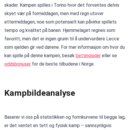
skader. Kampen spilles i Torino hvor det forventes delvis
skyet vær på formiddagen, men med regn utover
ettermiddagen, noe som potensielt kan påvirke spillets
tempo og kvalitet på banen. Hjemmelaget regnes som
favoritt, men det er ingen grunn til å undervurdere Lecce
som sjelden gir ved dørene. For mer informasjon om hvor du
kan spille på denne kampen, besøk
bettingsider
eller se
oddsbonuser
for de beste tilbudene i Norge.
Kampbildeanalyse
Baserer vi oss på statistikken og formkurvene til begge lag,
er det ventet en tett og fysisk kamp – sannsynligvis