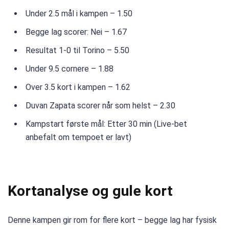
Under 2.5 mål i kampen – 1.50
Begge lag scorer: Nei – 1.67
Resultat 1-0 til Torino – 5.50
Under 9.5 cornere – 1.88
Over 3.5 kort i kampen – 1.62
Duvan Zapata scorer når som helst – 2.30
Kampstart første mål: Etter 30 min (Live-bet
anbefalt om tempoet er lavt)
Kortanalyse og gule kort
Denne kampen gir rom for flere kort – begge lag har fysisk