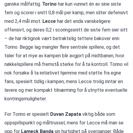
ganske målfattig.
Torino
har kun vunnet én av sine siste
fem og scorer i snitt 0,8 mål per kamp, men sliter defensivt
med 2,4 mål imot.
Lecce
har det enda vanskeligere
offensivt, og deres 0,2 i scoringssnitt de siste fem sier sitt
– de har riktignok vært betraktelig tettere bakover enn
Torino. Begge lag mangler flere sentrale spillere, og det
taler for at mye av kampen blir avgjort på midtbanen, hvor
nøkkelspillere må fremstå sterke for å ta kontroll. Torino vil
nok forsøke å ta initiativet hjemme med støtte fra egne
fans, spesielt tidlig i kampen, mens Lecce trolig inntar en
lavere og mer kompakt tilnærming for å utnytte eventuelle
kontringsmuligheter.
For Torino er spesielt
Duvan Zapata
viktig både som
oppspillspunkt og måltrussel, mens for Lecce må man se
opp for
Lameck Banda
sin hurtighet på overganger. Både