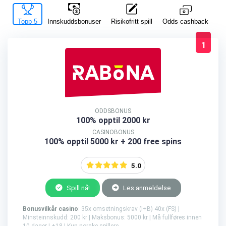
Topp 5
Innskuddsbonuser
Risikofritt spill
La
Odds cashback
1
ODDSBONUS
100% opptil 2000 kr
CASINOBONUS
100% opptil 5000 kr + 200 free spins
5.0
Spill nå!
Les anmeldelse
Bonusvilkår casino
: 35x omsetningskrav (I+B) 40x (FS) |
Minsteinnskudd: 200 kr | Maksbonus: 5000 kr | Må fullføres innen