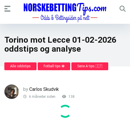
Torino mot Lecce 01-02-2026
oddstips og analyse
Alle oddstips
Fotball tips ⚽
Serie A tips 🇮🇹
by
Carlos Skudvik
6 måneder siden
138