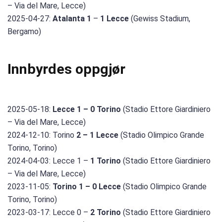
– Via del Mare, Lecce)
2025-04-27:
Atalanta 1
–
1 Lecce
(Gewiss Stadium,
Bergamo)
Innbyrdes oppgjør
2025-05-18:
Lecce 1 – 0 Torino
(Stadio Ettore Giardiniero
– Via del Mare, Lecce)
2024-12-10: Torino
2 – 1 Lecce
(Stadio Olimpico Grande
Torino, Torino)
2024-04-03: Lecce 1 –
1 Torino
(Stadio Ettore Giardiniero
– Via del Mare, Lecce)
2023-11-05:
Torino 1 – 0 Lecce
(Stadio Olimpico Grande
Torino, Torino)
2023-03-17: Lecce 0 –
2 Torino
(Stadio Ettore Giardiniero