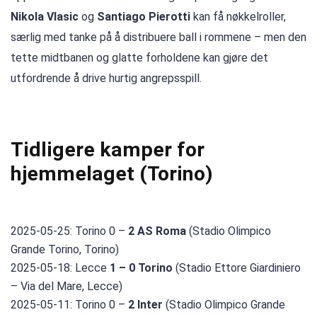
Nikola Vlasic
og
Santiago Pierotti
kan få nøkkelroller,
særlig med tanke på å distribuere ball i rommene – men den
tette midtbanen og glatte forholdene kan gjøre det
utfordrende å drive hurtig angrepsspill.
Tidligere kamper for
hjemmelaget (Torino)
2025-05-25: Torino 0 –
2 AS Roma
(Stadio Olimpico
Grande Torino, Torino)
2025-05-18: Lecce
1 – 0 Torino
(Stadio Ettore Giardiniero
– Via del Mare, Lecce)
2025-05-11: Torino 0 –
2 Inter
(Stadio Olimpico Grande