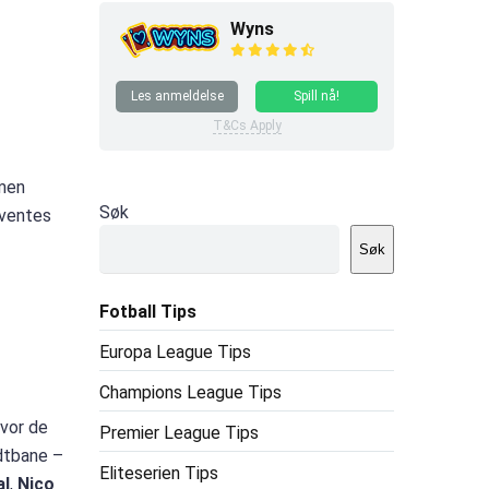
Wyns
Les anmeldelse
Spill nå!
T&Cs Apply
mmen
Søk
 ventes
Søk
Fotball Tips
Europa League Tips
Champions League Tips
hvor de
Premier League Tips
idtbane –
Eliteserien Tips
al
,
Nico