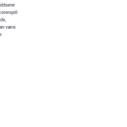
 oddsene
orerspill
ds,
kan være
e