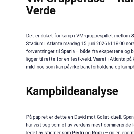
Verde
Det er duket for kamp i VM-gruppespillet mellom
S
Stadium i Atlanta mandag 15. juni 2026 kl 18:00 nor
forventninger til Spania – både fra ekspertene og 
ligger til rette for en festkveld. Været i Atlanta
mild, noe som kan påvirke baneforholdene og kampb
Kampbildeanalyse
På papiret er dette en David mot Goliat-duell. Span
har vist seg som et av verdens mest dominerende la
ledet av stjerner som
Pedri
og
Rodri
– gir en enorm