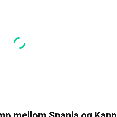
mp mellom Spania og Kapp