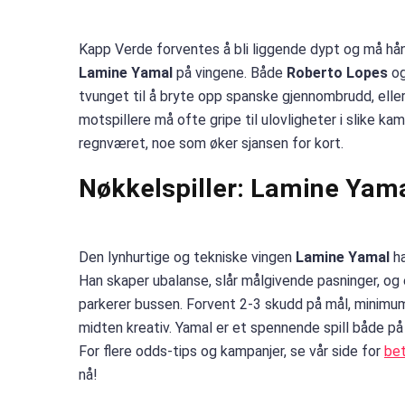
Kapp Verde forventes å bli liggende dypt og må hån
Lamine Yamal
på vingene. Både
Roberto Lopes
o
tvunget til å bryte opp spanske gjennombrudd, eller
motspillere må ofte gripe til ulovligheter i slike 
regnværet, noe som øker sjansen for kort.
Nøkkelspiller: Lamine Yam
Den lynhurtige og tekniske vingen
Lamine Yamal
ha
Han skaper ubalanse, slår målgivende pasninger, og 
parkerer bussen. Forvent 2-3 skudd på mål, minimu
midten kreativ. Yamal er et spennende spill både på m
For flere odds-tips og kampanjer, se vår side for
bet
nå!