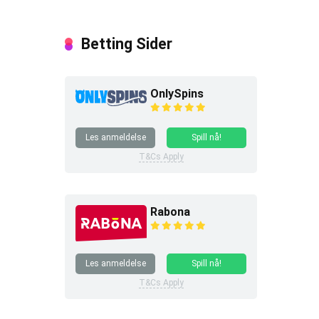
Betting Sider
OnlySpins
Les anmeldelse
Spill nå!
T&Cs Apply
Rabona
Les anmeldelse
Spill nå!
T&Cs Apply