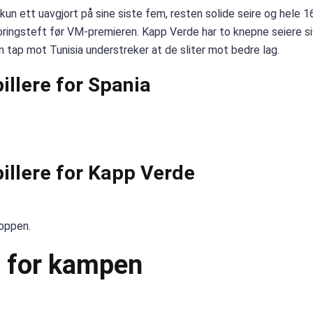
un ett uavgjort på sine siste fem, resten solide seire og hele 16
g scoringsteft før VM-premieren. Kapp Verde har to knepne seiere s
ap mot Tunisia understreker at de sliter mot bedre lag.
llere for Spania
illere for Kapp Verde
roppen.
ll for kampen