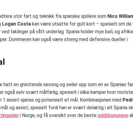
dtere stor fart og teknikk fra spanske spillere som
Nico Willia
g
Logan Costa
kan være utsatte for gult kort – spesielt om de b
 ved taklinger på vått underlag. Spania holder mye ball, og afrik
kamper. Dommeren kan også være streng med defensive dueller i
al
r hatt en gnistrende sesong og seiler opp som en av Spanias far
er også selv svært målfarlig, spesielt i slike kamper hvor motst
m 1 assist-sjanse og potensielt et mål. Kombinasjonen med
Pedr
ål og assist, spesielt fordi han er svært delaktig i alt Spania s
tingsider
i Norge, og få oversikt over de beste
oddsbonusene
ak