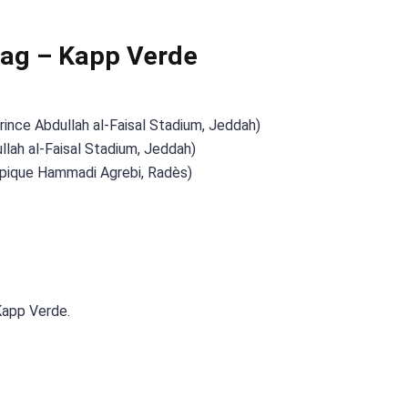
lag – Kapp Verde
rince Abdullah al-Faisal Stadium, Jeddah)
lah al-Faisal Stadium, Jeddah)
pique Hammadi Agrebi, Radès)
Kapp Verde.