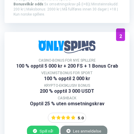
Bonusvilkår odds
:5x omsetningskrav på (I+B)| Minsteinnskudd:
200 kr | Maksbonus: 2000 kr | Må fullføres innen 30 dager | +18 |
Kun norske spillere.
2
CASINO-BONUS FOR NYE SPILLERE
100 % opptil 5 000 kr
+ 200 FS + 1 Bonus Crab
VELKOMSTBONUS FOR SPORT
100 % opptil 2 000 kr
KRYPTO-EKSKLUSIV BONUS
200 % opptil 3 000 USDT
CASHBACK
Opptil 25 % uten omsetningskrav
5.0
Spill nå!
Les anmeldelse