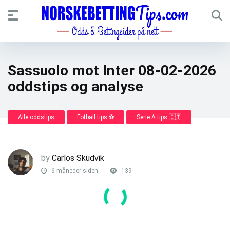
Sassuolo mot Inter 08-02-2026
oddstips og analyse
Alle oddstips
Fotball tips ⚽
Serie A tips 🇮🇹
by
Carlos Skudvik
6 måneder siden
139