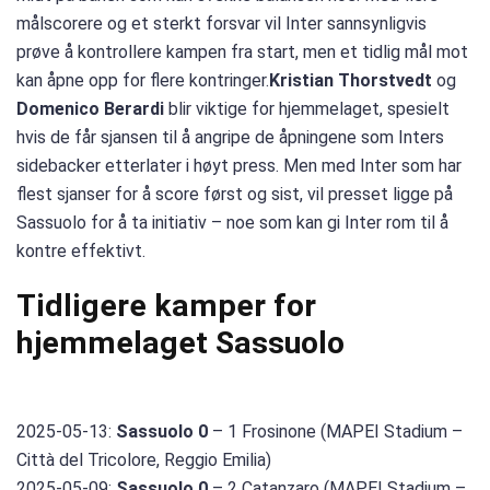
målscorere og et sterkt forsvar vil Inter sannsynligvis
prøve å kontrollere kampen fra start, men et tidlig mål mot
kan åpne opp for flere kontringer.
Kristian Thorstvedt
og
Domenico Berardi
blir viktige for hjemmelaget, spesielt
hvis de får sjansen til å angripe de åpningene som Inters
sidebacker etterlater i høyt press. Men med Inter som har
flest sjanser for å score først og sist, vil presset ligge på
Sassuolo for å ta initiativ – noe som kan gi Inter rom til å
kontre effektivt.
Tidligere kamper for
hjemmelaget Sassuolo
2025-05-13:
Sassuolo 0
– 1 Frosinone (MAPEI Stadium –
Città del Tricolore, Reggio Emilia)
2025-05-09:
Sassuolo 0
– 2 Catanzaro (MAPEI Stadium –