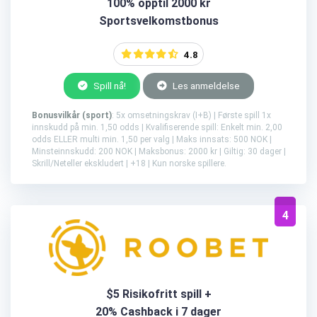
100% opptil 2000 kr
Sportsvelkomstbonus
4.8
Spill nå!
Les anmeldelse
Bonusvilkår (sport)
: 5x omsetningskrav (I+B) | Første spill 1x
innskudd på min. 1,50 odds | Kvalifiserende spill: Enkelt min. 2,00
odds ELLER multi min. 1,50 per valg | Maks innsats: 500 NOK |
Minsteinnskudd: 200 NOK | Maksbonus: 2000 kr | Giltig: 30 dager |
Skrill/Neteller ekskludert | +18 | Kun norske spillere.
4
$5 Risikofritt spill +
20% Cashback i 7 dager