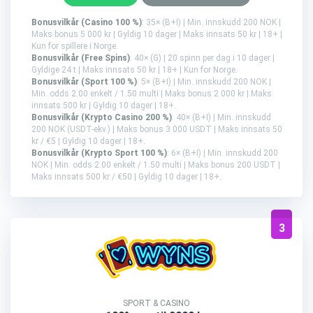
Bonusvilkår (Casino 100 %)
: 35× (B+I) | Min. innskudd 200 NOK |
Maks bonus 5 000 kr | Gyldig 10 dager | Maks innsats 50 kr | 18+ |
Kun for spillere i Norge.
Bonusvilkår (Free Spins)
: 40× (G) | 20 spinn per dag i 10 dager |
Gyldige 24 t | Maks innsats 50 kr | 18+ | Kun for Norge.
Bonusvilkår (Sport 100 %)
: 5× (B+I) | Min. innskudd 200 NOK |
Min. odds 2.00 enkelt / 1.50 multi | Maks bonus 2 000 kr | Maks
innsats 500 kr | Gyldig 10 dager | 18+.
Bonusvilkår (Krypto Casino 200 %)
: 40× (B+I) | Min. innskudd
200 NOK (USDT-ekv.) | Maks bonus 3 000 USDT | Maks innsats 50
kr / €5 | Gyldig 10 dager | 18+.
Bonusvilkår (Krypto Sport 100 %)
: 6× (B+I) | Min. innskudd 200
NOK | Min. odds 2.00 enkelt / 1.50 multi | Maks bonus 200 USDT |
Maks innsats 500 kr / €50 | Gyldig 10 dager | 18+.
3
SPORT & CASINO