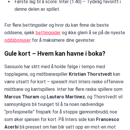
Første lag til å score: Inter (1.40) – Tydelig favoritt i
denne delen av spillet.
For flere bettingsider og hvor du kan finne de beste
oddsene, sjekk
bettingsider
og ikke glem å se på de nyeste
oddsbonuser
for å maksimere dine gevinster.
Gule kort – Hvem kan havne i boka?
Sassuolo har slitt med å holde følge i tempo med
topplagene, og midtbanespiller
Kristian Thorstvedt
kan
være utsatt for kort – spesielt mot Inters raske offensive
midtbane og kantspillere. Inter har flere raske spillere som
Marcus Thuram
og
Lautaro Martinez
, og Thorstvedt vil
sannsynligvis bli tvunget til å ta noen nødvendige
“profesjonelle” frispark for å stoppe gjennombrudd, noe
som øker sjansen for kort. På Inters side kan
Francesco
Acerbi
bli presset om han blir satt opp en-mot-en mot