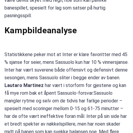
være delvis skyet med regn, noe som kan påvirke
banespillet, spesielt for lag som satser på hurtig
pasningsspill.
Kampbildeanalyse
Statistikkene peker mot at Inter er klare favoritter med 45
% sjanse for seier, mens Sassuolo kun har 10 % vinnersjanse.
Inter har vært suverene både offensivt og defensivt denne
sesongen, mens Sassuolo sliter i begge ender av banen.
Lautaro Martinez
har vært i storform for gjestene og kan
få mye rom bak et åpent Sassuolo-forsvar.Sassuolo
mangler rytme og selv om de tidvis har farlige perioder –
spesielt med scoringer mellom 0-15 og 61-75 minutter –
har de ofte vært ineffektive foran mål. Inter på sin side har
et bredt spekter av nøkkelspillere, men har noen skader
midt på banen som kan svekke balansen noe. Med flere