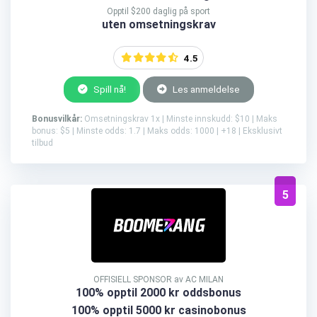
Opptil $200 daglig på sport
uten omsetningskrav
4.5
Spill nå!
Les anmeldelse
Bonusvilkår:
Omsetningskrav 1x | Minste innskudd: $10 | Maks
bonus: $5 | Minste odds: 1.7 | Maks odds: 1000 | +18 | Eksklusivt
tilbud
5
OFFISIELL SPONSOR av AC MILAN
100% opptil 2000 kr oddsbonus
100% opptil 5000 kr casinobonus