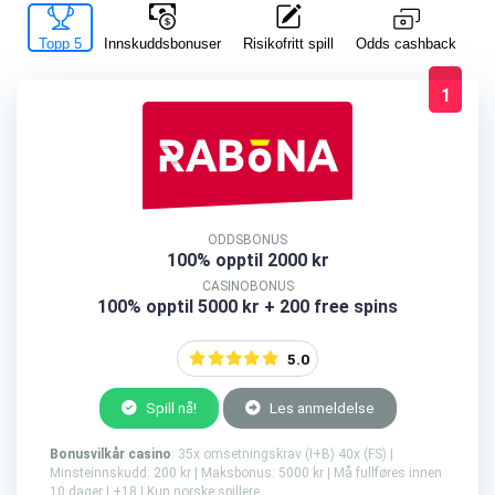
Topp 5
Innskuddsbonuser
Risikofritt spill
La
Odds cashback
1
ODDSBONUS
100% opptil 2000 kr
CASINOBONUS
100% opptil 5000 kr + 200 free spins
5.0
Spill nå!
Les anmeldelse
Bonusvilkår casino
: 35x omsetningskrav (I+B) 40x (FS) |
Minsteinnskudd: 200 kr | Maksbonus: 5000 kr | Må fullføres innen
10 dager | +18 | Kun norske spillere.