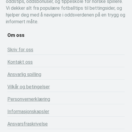
oddstips, oddsbonuser, og tippeskole for norske spillere.
Vi dekker alt fra populære fotballtips til bettingsider, og
hjelper deg med å navigere i oddsverdenen på en trygg og
informert måte.
Om oss
Skriv for oss
Kontakt oss
Ansvarlig spilling
Vilkår og betingelser
Personvernerklæring
Informasjonskapsler
Ansvarsfraskrivelse