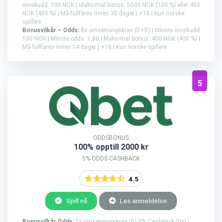
innskudd: 100 NOK | Maksimal bonus: 5000 NOK (100 %) eller 400
NOK (400 %) | Må fullføres innen 30 dager | +18 | Kun norske
spillere.
Bonusvilkår – Odds:
8x omsetningskrav (D+B) | Minste innskudd:
100 NOK | Minste odds: 1,80 | Maksimal bonus: 400 NOK (400 %) |
Må fullføres innen 14 dager | +18 | Kun norske spillere.
5
ODDSBONUS
100% opptill 2000 kr
5% ODDS CASHBACK
4.5
Spill nå
Les anmeldelse
Bonusvilkår Odds:
7x omsetningskrav (B) 5% Cashback (0x) |