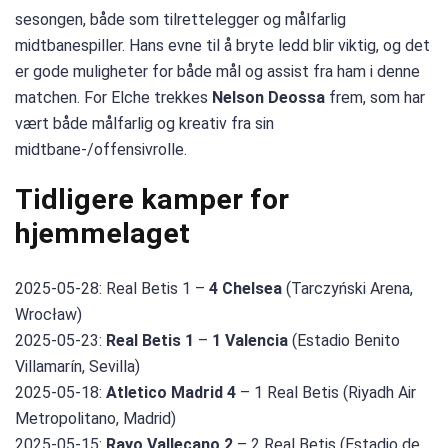
sesongen, både som tilrettelegger og målfarlig
midtbanespiller. Hans evne til å bryte ledd blir viktig, og det
er gode muligheter for både mål og assist fra ham i denne
matchen. For Elche trekkes
Nelson Deossa
frem, som har
vært både målfarlig og kreativ fra sin
midtbane-/offensivrolle.
Tidligere kamper for
hjemmelaget
2025-05-28: Real Betis 1 –
4 Chelsea
(Tarczyński Arena,
Wrocław)
2025-05-23:
Real Betis 1
–
1 Valencia
(Estadio Benito
Villamarín, Sevilla)
2025-05-18:
Atletico Madrid 4
– 1 Real Betis (Riyadh Air
Metropolitano, Madrid)
2025-05-15:
Rayo Vallecano 2
– 2 Real Betis (Estadio de