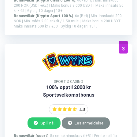
Bonusvilkår (Krypto Casino 200 %)
: 40× (B+I) | Min. innskudd
200 NOK (USDT-ekv.) | Maks bonus 3 000 USDT | Maks innsats 50
kr / €5 | Gyldig 10 dager | 18+.
Bonusvilkår (Krypto Sport 100 %)
: 6× (B+I) | Min. innskudd 200
NOK | Min. odds 2.00 enkelt / 1.50 multi | Maks bonus 200 USDT |
Maks innsats 500 kr / €50 | Gyldig 10 dager | 18+.
3
SPORT & CASINO
100% opptil 2000 kr
Sportsvelkomstbonus
4.8
Spill nå!
Les anmeldelse
Bonusvilkår (sport)
: 5x omsetningskrav (I+B) | Første spill 1x