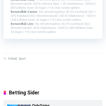
Minsteinnskudd: 200 kr | Minste odds: 1.90 | Maksbonus: 2000 kr |
Må fullføres innen 30 dager | +18 | Kun norske spillere.
Bonusvilkår Casino:
30x omsetningskrav (B) 5% Cashback (0x) +
20% Rakeback (0x) | Minsteinnskudd: 200 kr | Maksbonus: 1000 kr
| Må fullføres innen 30 dager | +18 | Kun norske spillere.
Bonusvilkår Live:
35x omsetningskrav (B) 5% Cashback (0x) |
Minsteinnskudd: 20 kr | Maksbonus: 3000 kr | Må fullføres innen
30 dager | +18 | Kun norske spillere.
Fotball
,
Sport
Betting Sider
OnlySpins