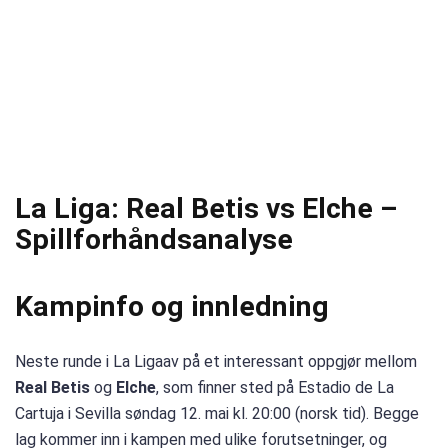
La Liga: Real Betis vs Elche –
Spillforhåndsanalyse
Kampinfo og innledning
Neste runde i La Ligaav på et interessant oppgjør mellom
Real Betis
og
Elche
, som finner sted på Estadio de La
Cartuja i Sevilla søndag 12. mai kl. 20:00 (norsk tid). Begge
lag kommer inn i kampen med ulike forutsetninger, og