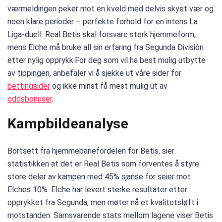
værmeldingen peker mot en kveld med delvis skyet vær og
noen klare perioder – perfekte forhold for en intens La
Liga-duell. Real Betis skal forsvare sterk hjemmeform,
mens Elche må bruke all sin erfaring fra Segunda División
etter nylig opprykk.For deg som vil ha best mulig utbytte
av tippingen, anbefaler vi å sjekke ut våre sider for
bettingsider
og ikke minst få mest mulig ut av
oddsbonuser
.
Kampbildeanalyse
Bortsett fra hjemmebanefordelen for Betis, sier
statistikken at det er Real Betis som forventes å styre
store deler av kampen med 45% sjanse for seier mot
Elches 10%. Elche har levert sterke resultater etter
opprykket fra Segunda, men møter nå et kvalitetsløft i
motstanden. Samsvarende stats mellom lagene viser Betis