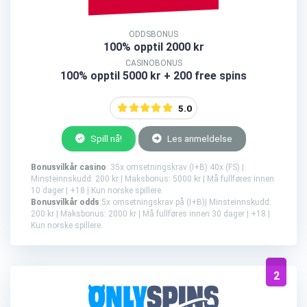
ODDSBONUS
100% opptil 2000 kr
CASINOBONUS
100% opptil 5000 kr + 200 free spins
5.0
Spill nå!
Les anmeldelse
Bonusvilkår casino
: 35x omsetningskrav (I+B) 40x (FS) |
Minsteinnskudd: 200 kr | Maksbonus: 5000 kr | Må fullføres innen
10 dager | +18 | Kun norske spillere.
Bonusvilkår odds
:5x omsetningskrav på (I+B)| Minsteinnskudd:
200 kr | Maksbonus: 2000 kr | Må fullføres innen 30 dager | +18 |
Kun norske spillere.
2