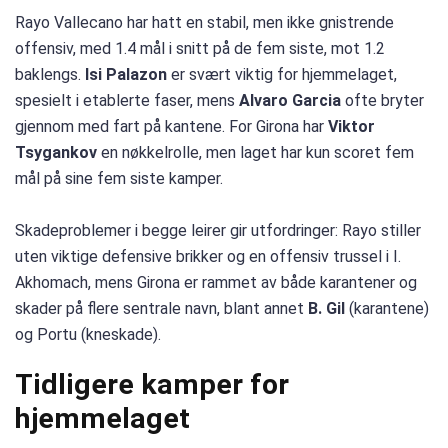
Rayo Vallecano har hatt en stabil, men ikke gnistrende
offensiv, med 1.4 mål i snitt på de fem siste, mot 1.2
baklengs.
Isi Palazon
er svært viktig for hjemmelaget,
spesielt i etablerte faser, mens
Alvaro Garcia
ofte bryter
gjennom med fart på kantene. For Girona har
Viktor
Tsygankov
en nøkkelrolle, men laget har kun scoret fem
mål på sine fem siste kamper.
Skadeproblemer i begge leirer gir utfordringer: Rayo stiller
uten viktige defensive brikker og en offensiv trussel i I.
Akhomach, mens Girona er rammet av både karantener og
skader på flere sentrale navn, blant annet
B. Gil
(karantene)
og Portu (kneskade).
Tidligere kamper for
hjemmelaget