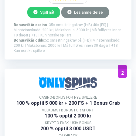
Spill nå!
Les anmeldelse
Bonusvilkår casino
: 35x omsetningskrav (I+B) 40x (FS) |
Minsteinnskudd: 200 kr | Maksbonus: 5000 kr | Må fullføres innen
10 dager | +18 | Kun norske spillere.
Bonusvilkår odds
:5x omsetningskrav på (I+B)| Minsteinnskudd:
200 kr | Maksbonus: 2000 kr | Må fullføres innen 30 dager | +18 |
Kun norske spillere.
2
CASINO-BONUS FOR NYE SPILLERE
100 % opptil 5 000 kr
+ 200 FS + 1 Bonus Crab
VELKOMSTBONUS FOR SPORT
100 % opptil 2 000 kr
KRYPTO-EKSKLUSIV BONUS
200 % opptil 3 000 USDT
CASHBACK