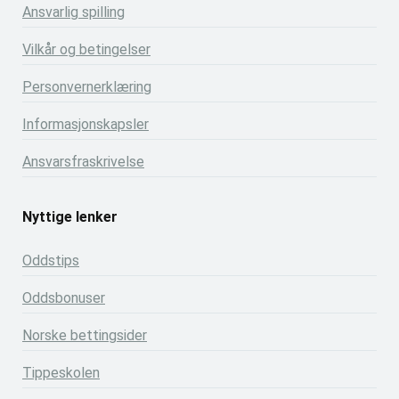
Ansvarlig spilling
Vilkår og betingelser
Personvernerklæring
Informasjonskapsler
Ansvarsfraskrivelse
Nyttige lenker
Oddstips
Oddsbonuser
Norske bettingsider
Tippeskolen