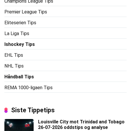
Champions League Tips
Premier League Tips
Eliteserien Tips
La Liga Tips
Ishockey Tips
EHL Tips
NHL Tips
Håndball Tips
REMA 1000-ligaen Tips
Siste Tippetips
Louisville City mot Trinidad and Tobago
26-07-2026 oddstips og analyse