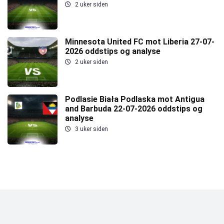
2 uker siden
Minnesota United FC mot Liberia 27-07-
2026 oddstips og analyse
2 uker siden
Podlasie Biała Podlaska mot Antigua
and Barbuda 22-07-2026 oddstips og
analyse
3 uker siden