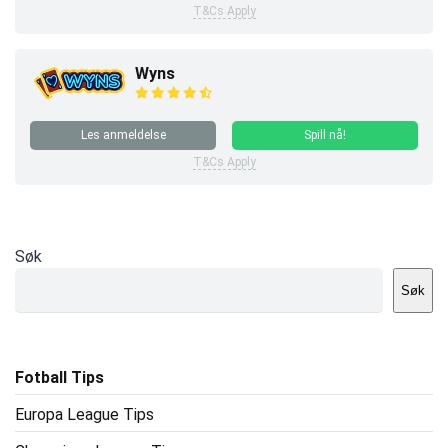
T&Cs Apply
Wyns
Les anmeldelse
Spill nå!
T&Cs Apply
Søk
Søk
Fotball Tips
Europa League Tips