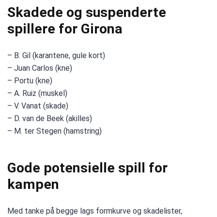
Skadede og suspenderte
spillere for Girona
– B. Gil (karantene, gule kort)
– Juan Carlos (kne)
– Portu (kne)
– A. Ruiz (muskel)
– V. Vanat (skade)
– D. van de Beek (akilles)
– M. ter Stegen (hamstring)
Gode potensielle spill for
kampen
Med tanke på begge lags formkurve og skadelister,