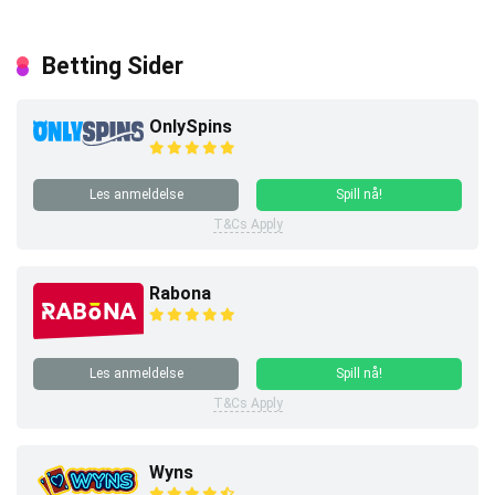
Betting Sider
OnlySpins
Les anmeldelse
Spill nå!
T&Cs Apply
Rabona
Les anmeldelse
Spill nå!
T&Cs Apply
Wyns