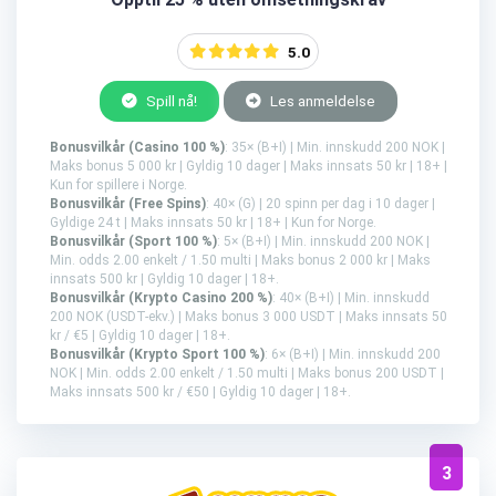
5.0
Spill nå!
Les anmeldelse
Bonusvilkår (Casino 100 %)
: 35× (B+I) | Min. innskudd 200 NOK |
Maks bonus 5 000 kr | Gyldig 10 dager | Maks innsats 50 kr | 18+ |
Kun for spillere i Norge.
Bonusvilkår (Free Spins)
: 40× (G) | 20 spinn per dag i 10 dager |
Gyldige 24 t | Maks innsats 50 kr | 18+ | Kun for Norge.
Bonusvilkår (Sport 100 %)
: 5× (B+I) | Min. innskudd 200 NOK |
Min. odds 2.00 enkelt / 1.50 multi | Maks bonus 2 000 kr | Maks
innsats 500 kr | Gyldig 10 dager | 18+.
Bonusvilkår (Krypto Casino 200 %)
: 40× (B+I) | Min. innskudd
200 NOK (USDT-ekv.) | Maks bonus 3 000 USDT | Maks innsats 50
kr / €5 | Gyldig 10 dager | 18+.
Bonusvilkår (Krypto Sport 100 %)
: 6× (B+I) | Min. innskudd 200
NOK | Min. odds 2.00 enkelt / 1.50 multi | Maks bonus 200 USDT |
Maks innsats 500 kr / €50 | Gyldig 10 dager | 18+.
3