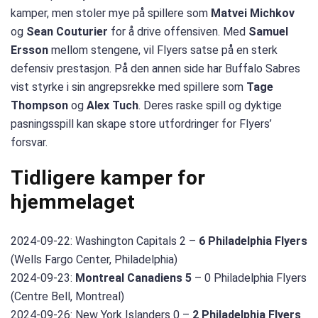
kamper, men stoler mye på spillere som
Matvei Michkov
og
Sean Couturier
for å drive offensiven. Med
Samuel
Ersson
mellom stengene, vil Flyers satse på en sterk
defensiv prestasjon. På den annen side har Buffalo Sabres
vist styrke i sin angrepsrekke med spillere som
Tage
Thompson
og
Alex Tuch
. Deres raske spill og dyktige
pasningsspill kan skape store utfordringer for Flyers’
forsvar.
Tidligere kamper for
hjemmelaget
2024-09-22: Washington Capitals 2 –
6 Philadelphia Flyers
(Wells Fargo Center, Philadelphia)
2024-09-23:
Montreal Canadiens 5
– 0 Philadelphia Flyers
(Centre Bell, Montreal)
2024-09-26: New York Islanders 0 –
2 Philadelphia Flyers