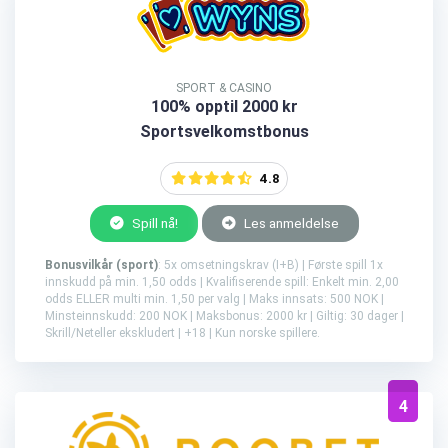
SPORT & CASINO
100% opptil 2000 kr
Sportsvelkomstbonus
4.8
Spill nå!
Les anmeldelse
Bonusvilkår (sport)
: 5x omsetningskrav (I+B) | Første spill 1x
innskudd på min. 1,50 odds | Kvalifiserende spill: Enkelt min. 2,00
odds ELLER multi min. 1,50 per valg | Maks innsats: 500 NOK |
Minsteinnskudd: 200 NOK | Maksbonus: 2000 kr | Giltig: 30 dager |
Skrill/Neteller ekskludert | +18 | Kun norske spillere.
4