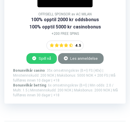
OFFISIELL SPONSOR av AC MILAN
100% opptil 2000 kr oddsbonus
100% opptil 5000 kr casinobonus
+200 FREE SPINS
4.5
Spill nå
Les anmeldelse
Bonusvilkår casino
: 35x omsetningskrav (B+I) FS (40x) |
Minsteinnskudd: 200 NOK | Maksbonus: 5000 NOK + 200 FS | Må
fullføres innen 10 dager | +18
Bonusvilkår betting
: 6x omsetningskrav (B+I) | Min odds: 2.0 /
Multi: 1.5 | Minsteinnskudd: 200 NOK | Maksbonus: 2000 NOK | Må
fullføres innen 30 dager | +18