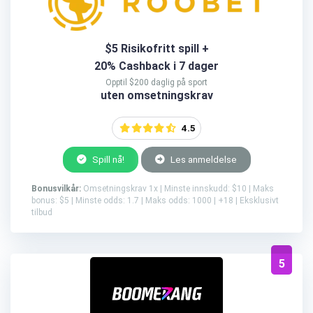
$5 Risikofritt spill +
20% Cashback i 7 dager
Opptil $200 daglig på sport
uten omsetningskrav
4.5
Spill nå!
Les anmeldelse
Bonusvilkår:
Omsetningskrav 1x | Minste innskudd: $10 | Maks
bonus: $5 | Minste odds: 1.7 | Maks odds: 1000 | +18 | Eksklusivt
tilbud
5