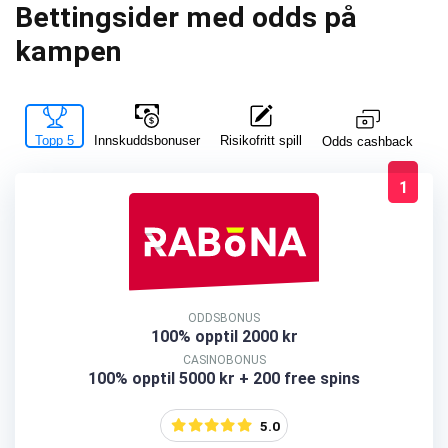
Bettingsider med odds på
kampen
Topp 5
Innskuddsbonuser
Risikofritt spill
La
Odds cashback
1
ODDSBONUS
100% opptil 2000 kr
CASINOBONUS
100% opptil 5000 kr + 200 free spins
5.0