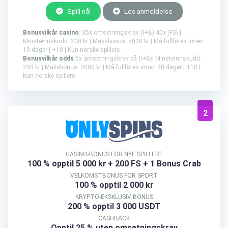
Spill nå!
Les anmeldelse
Bonusvilkår casino
: 35x omsetningskrav (I+B) 40x (FS) |
Minsteinnskudd: 200 kr | Maksbonus: 5000 kr | Må fullføres innen
10 dager | +18 | Kun norske spillere.
Bonusvilkår odds
:5x omsetningskrav på (I+B)| Minsteinnskudd:
200 kr | Maksbonus: 2000 kr | Må fullføres innen 30 dager | +18 |
Kun norske spillere.
2
CASINO-BONUS FOR NYE SPILLERE
100 % opptil 5 000 kr
+ 200 FS + 1 Bonus Crab
VELKOMSTBONUS FOR SPORT
100 % opptil 2 000 kr
KRYPTO-EKSKLUSIV BONUS
200 % opptil 3 000 USDT
CASHBACK
Opptil 25 % uten omsetningskrav