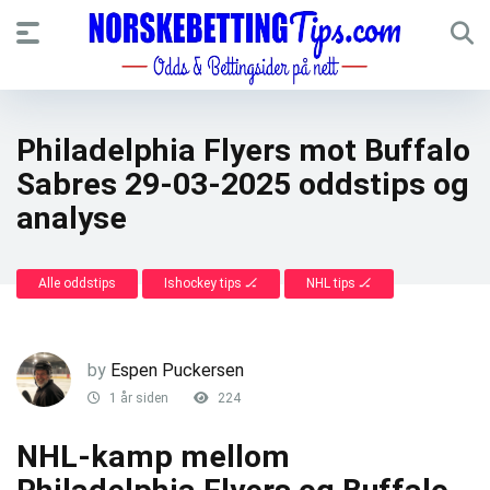
Philadelphia Flyers mot Buffalo
Sabres 29-03-2025 oddstips og
analyse
Alle oddstips
Ishockey tips 🏒
NHL tips 🏒
by
Espen Puckersen
1 år siden
224
NHL-kamp mellom