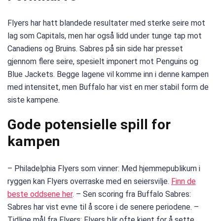
Flyers har hatt blandede resultater med sterke seire mot
lag som Capitals, men har også lidd under tunge tap mot
Canadiens og Bruins. Sabres på sin side har presset
gjennom flere seire, spesielt imponert mot Penguins og
Blue Jackets. Begge lagene vil komme inn i denne kampen
med intensitet, men Buffalo har vist en mer stabil form de
siste kampene.
Gode potensielle spill for
kampen
– Philadelphia Flyers som vinner: Med hjemmepublikum i
ryggen kan Flyers overraske med en seiersvilje.
Finn de
beste oddsene her
. – Sen scoring fra Buffalo Sabres:
Sabres har vist evne til å score i de senere periodene. –
Tidlige mål fra Flyers: Flyers blir ofte kjent for å sette