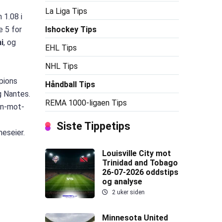
La Liga Tips
 1.08 i
e 5 for
Ishockey Tips
i
, og
EHL Tips
NHL Tips
pions
Håndball Tips
g Nantes.
REMA 1000-ligaen Tips
én-mot-
Siste Tippetips
meseier.
Louisville City mot
Trinidad and Tobago
26-07-2026 oddstips
og analyse
2 uker siden
Minnesota United