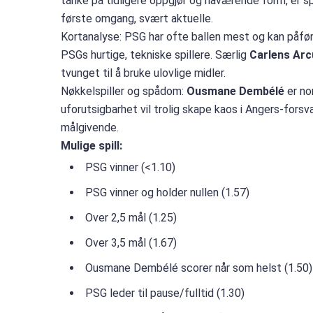
tanke på tidligere oppgjør og nåværende form, er sp
første omgang, svært aktuelle.
Kortanalyse: PSG har ofte ballen mest og kan påfø
PSGs hurtige, tekniske spillere. Særlig
Carlens Arc
tvunget til å bruke ulovlige midler.
Nøkkelspiller og spådom:
Ousmane Dembélé
er no
uforutsigbarhet vil trolig skape kaos i Angers-forsva
målgivende.
Mulige spill:
PSG vinner (<1.10)
PSG vinner og holder nullen (1.57)
Over 2,5 mål (1.25)
Over 3,5 mål (1.67)
Ousmane Dembélé scorer når som helst (1.50)
PSG leder til pause/fulltid (1.30)