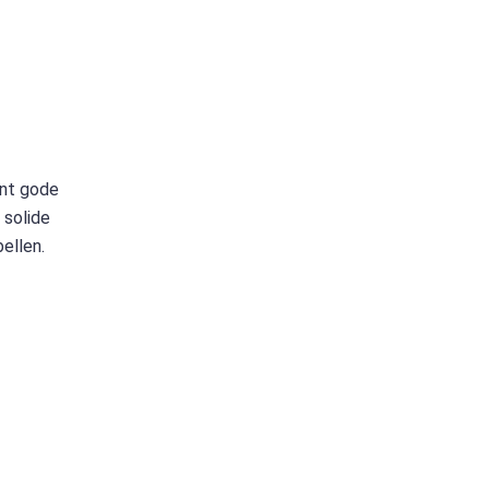
vnt gode
 solide
ellen.