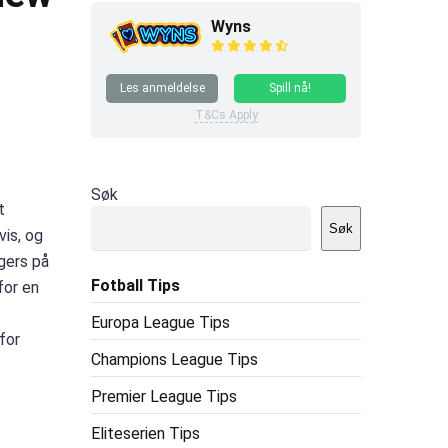
Wyns
Les anmeldelse
Spill nå!
T&Cs Apply
Søk
t
Søk
vis, og
gers på
Fotball Tips
for en
Europa League Tips
for
Champions League Tips
Premier League Tips
Eliteserien Tips