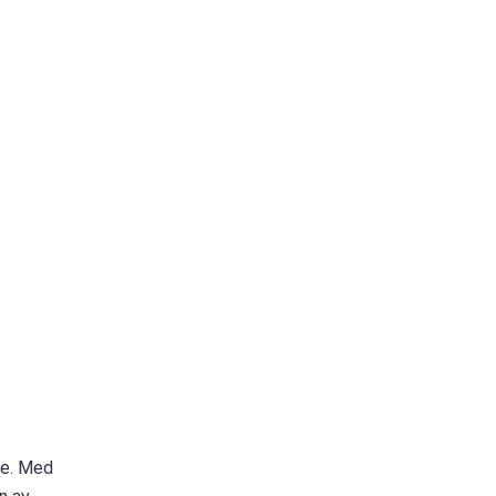
ne. Med