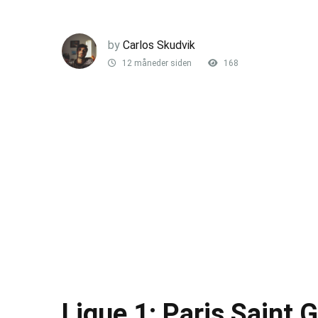
by
Carlos Skudvik
12 måneder siden
168
Ligue 1: Paris Saint