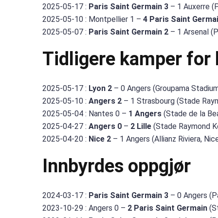
2025-05-17 :
Paris Saint Germain 3
– 1 Auxerre (P
2025-05-10 : Montpellier 1 –
4 Paris Saint Germa
2025-05-07 :
Paris Saint Germain 2
– 1 Arsenal (P
Tidligere kamper for 
2025-05-17 :
Lyon 2
– 0 Angers (Groupama Stadium
2025-05-10 :
Angers 2
– 1 Strasbourg (Stade Ray
2025-05-04 : Nantes 0 –
1 Angers
(Stade de la Bea
2025-04-27 :
Angers 0
–
2 Lille
(Stade Raymond Ko
2025-04-20 :
Nice 2
– 1 Angers (Allianz Riviera, Nic
Innbyrdes oppgjør
2024-03-17 :
Paris Saint Germain 3
– 0 Angers (Pa
2023-10-29 : Angers 0 –
2 Paris Saint Germain
(S