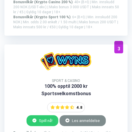
Bonusvilkår (Krypto Casino 200 %)
: 40× (B+I) | Min. innskudd
200 NOK (USDT-ekv.) | Maks bonus 3 000 USDT | Maks innsats 50
kr / €5 | Gyldig 10 dager | 18+.
Bonusvilkår (Krypto Sport 100 %)
: 6× (B+I) | Min. innskudd 200
NOK | Min. odds 2.00 enkelt / 1.50 multi | Maks bonus 200 USDT |
Maks innsats 500 kr / €50 | Gyldig 10 dager | 18+.
3
SPORT & CASINO
100% opptil 2000 kr
Sportsvelkomstbonus
4.8
Spill nå!
Les anmeldelse