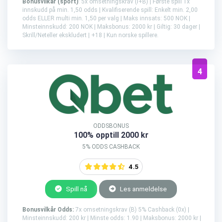
Bonusvilkår (sport)
: 5x omsetningskrav (I+B) | Første spill 1x
innskudd på min. 1,50 odds | Kvalifiserende spill: Enkelt min. 2,00
odds ELLER multi min. 1,50 per valg | Maks innsats: 500 NOK |
Minsteinnskudd: 200 NOK | Maksbonus: 2000 kr | Giltig: 30 dager |
Skrill/Neteller ekskludert | +18 | Kun norske spillere.
4
ODDSBONUS
100% opptill 2000 kr
5% ODDS CASHBACK
4.5
Spill nå
Les anmeldelse
Bonusvilkår Odds:
7x omsetningskrav (B) 5% Cashback (0x) |
Minsteinnskudd: 200 kr | Minste odds: 1.90 | Maksbonus: 2000 kr |