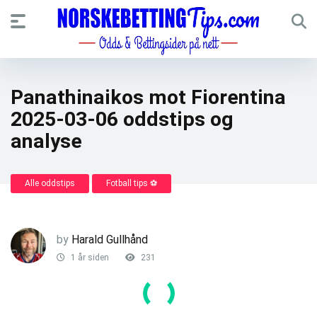
Panathinaikos mot Fiorentina
2025-03-06 oddstips og
analyse
Alle oddstips
Fotball tips ⚽
by
Harald Gullhånd
1 år siden
231