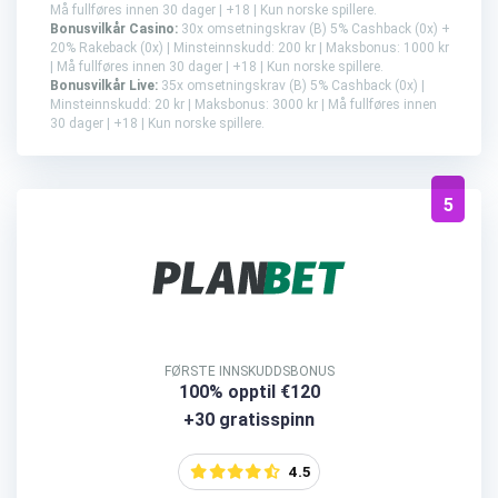
Må fullføres innen 30 dager | +18 | Kun norske spillere.
Bonusvilkår Casino:
30x omsetningskrav (B) 5% Cashback (0x) +
20% Rakeback (0x) | Minsteinnskudd: 200 kr | Maksbonus: 1000 kr
| Må fullføres innen 30 dager | +18 | Kun norske spillere.
Bonusvilkår Live:
35x omsetningskrav (B) 5% Cashback (0x) |
Minsteinnskudd: 20 kr | Maksbonus: 3000 kr | Må fullføres innen
30 dager | +18 | Kun norske spillere.
5
FØRSTE INNSKUDDSBONUS
100% opptil €120
+30 gratisspinn
4.5