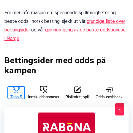
For mer informasjon om spennende spillmuligheter og
beste odds i norsk betting, sjekk ut vår
grundige liste over
bettingsider
og vår
gjennomgang av de beste oddsbonuser
i Norge
.
Bettingsider med odds på
kampen
Topp 5
Innskuddsbonuser
Risikofritt spill
La
Odds cashback
1