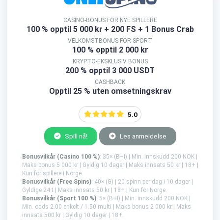
CASINO-BONUS FOR NYE SPILLERE
100 % opptil 5 000 kr
+ 200 FS + 1 Bonus Crab
VELKOMSTBONUS FOR SPORT
100 % opptil 2 000 kr
KRYPTO-EKSKLUSIV BONUS
200 % opptil 3 000 USDT
CASHBACK
Opptil 25 % uten omsetningskrav
5.0
Spill nå!
Les anmeldelse
Bonusvilkår (Casino 100 %)
: 35× (B+I) | Min. innskudd 200 NOK |
Maks bonus 5 000 kr | Gyldig 10 dager | Maks innsats 50 kr | 18+ |
Kun for spillere i Norge.
Bonusvilkår (Free Spins)
: 40× (G) | 20 spinn per dag i 10 dager |
Gyldige 24 t | Maks innsats 50 kr | 18+ | Kun for Norge.
Bonusvilkår (Sport 100 %)
: 5× (B+I) | Min. innskudd 200 NOK |
Min. odds 2.00 enkelt / 1.50 multi | Maks bonus 2 000 kr | Maks
innsats 500 kr | Gyldig 10 dager | 18+.