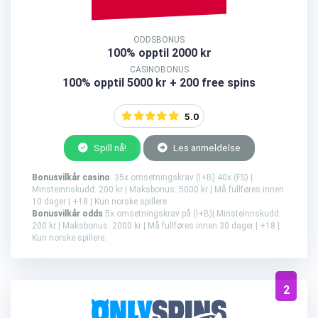
ODDSBONUS
100% opptil 2000 kr
CASINOBONUS
100% opptil 5000 kr + 200 free spins
5.0
Spill nå!
Les anmeldelse
Bonusvilkår casino
: 35x omsetningskrav (I+B) 40x (FS) |
Minsteinnskudd: 200 kr | Maksbonus: 5000 kr | Må fullføres innen
10 dager | +18 | Kun norske spillere.
Bonusvilkår odds
:5x omsetningskrav på (I+B)| Minsteinnskudd:
200 kr | Maksbonus: 2000 kr | Må fullføres innen 30 dager | +18 |
Kun norske spillere.
2