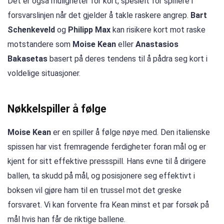
Det er også muligheter for kort, spesielt for spillere i
forsvarslinjen når det gjelder å takle raskere angrep.
Bart
Schenkeveld
og
Philipp Max
kan risikere kort mot raske
motstandere som
Moise Kean
eller
Anastasios
Bakasetas
basert på deres tendens til å pådra seg kort i
voldelige situasjoner.
Nøkkelspiller å følge
Moise Kean
er en spiller å følge nøye med. Den italienske
spissen har vist fremragende ferdigheter foran mål og er
kjent for sitt effektive pressspill. Hans evne til å dirigere
ballen, ta skudd på mål, og posisjonere seg effektivt i
boksen vil gjøre ham til en trussel mot det greske
forsvaret. Vi kan forvente fra Kean minst et par forsøk på
mål hvis han får de riktige ballene.