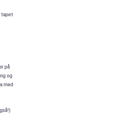
r tapet
er på
ing og
ea med
gså!)