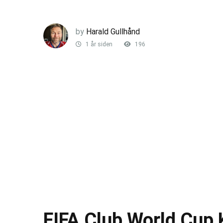
by
Harald Gullhånd
1 år siden
196
FIFA Club World Cup K