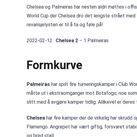
Chelsea og Palmeiras har nesten aldri møttes i offi
World Cup der Chelsea dro det lengste strået med 
revansjelysten er til å ta og føle på!
2022-02-12 :
Chelsea 2
– 1 Palmeiras
Formkurve
Palmeiras
har spilt fire turneringskamper i Club Wor
måtte ut i ekstraomganger mot Botafogo, noe som
slitt med å avgjøre kamper tidlig. Allikevel er deres fl
Chelsea
har fire kamper der de virkelig har skrudd
Flamengo. Angrepet har vært giftig, forsvaret stabil
og bred stall.