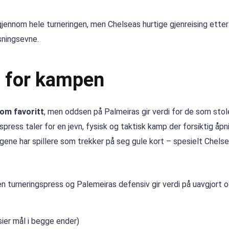
gjennom hele turneringen, men Chelseas hurtige gjenreising ette
sningsevne.
l for kampen
om favoritt
, men oddsen på Palmeiras gir verdi for de som stol
press taler for en jevn, fysisk og taktisk kamp der forsiktig åpn
ene har spillere som trekker på seg gule kort – spesielt Chels
men turneringspress og Palemeiras defensiv gir verdi på uavgjort o
sier mål i begge ender)