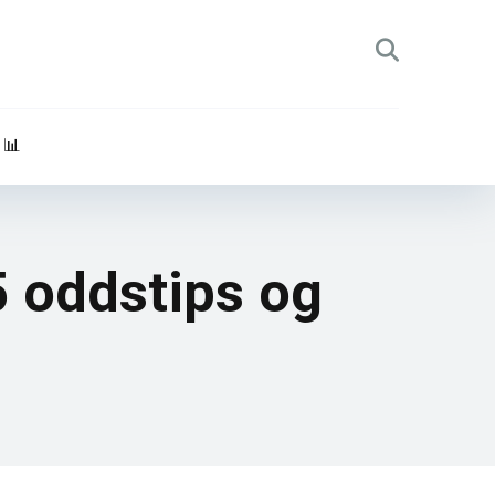
 📊
 oddstips og