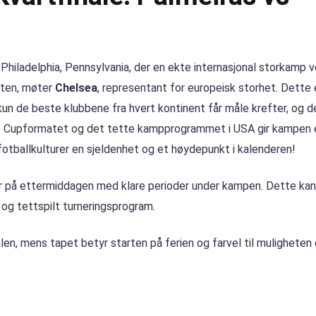
 Philadelphia, Pennsylvania, der en ekte internasjonal storkamp 
nten, møter
Chelsea
, representant for europeisk storhet. Dette 
 kun de beste klubbene fra hvert kontinent får måle krefter, og 
tten. Cupformatet og det tette kampprogrammet i USA gir kampen 
 fotballkulturer en sjeldenhet og et høydepunkt i kalenderen!
 på ettermiddagen med klare perioder under kampen. Dette kan 
r og tettspilt turneringsprogram.
alen, mens tapet betyr starten på ferien og farvel til muligheten 