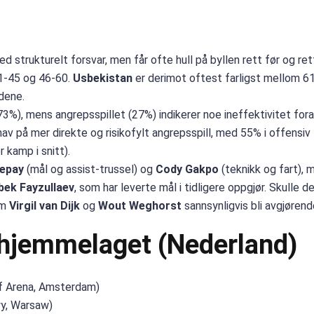
d strukturelt forsvar, men får ofte hull på byllen rett før og ret
31-45 og 46-60.
Usbekistan
er derimot oftest farligst mellom 6
odene.
), mens angrepsspillet (27%) indikerer noe ineffektivitet foran
nav på mer direkte og risikofylt angrepsspill, med 55% i offensiv
 kamp i snitt).
epay
(mål og assist-trussel) og
Cody Gakpo
(teknikk og fart), 
ek Fayzullaev
, som har leverte mål i tidligere oppgjør. Skulle de
om
Virgil van Dijk
og
Wout Weghorst
sannsynligvis bli avgjørend
 hjemmelaget (Nederland)
ff Arena, Amsterdam)
y, Warsaw)