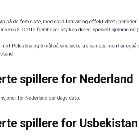
ap på de fem siste, med solid forsvar og effektivitet i perioder.
inn kun 3. Dette fremhever styrken deres, spesielt hjemme og 
er mot Palestina og 6 mål på sine siste tre kamper, men har også
tstand.
te spillere for Nederland
ensjoner for Nederland per dags dato.
te spillere for Usbekistan