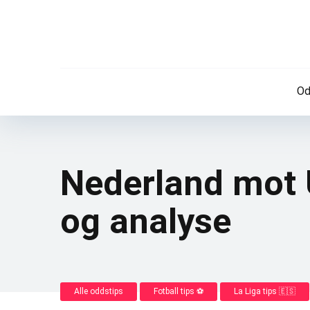
Od
Nederland mot 
og analyse
Alle oddstips
Fotball tips ⚽
La Liga tips 🇪🇸