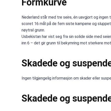
Formkurve
Nederland står med tre seire, én uavgjort og ingen t
scoret 16 mål på de fem siste kampene og sluppet 
nøytral grunn.
Usbekistan har vist seg fra sin solide side med sei
inn 6 – det gir grunn til bekymring mot sterkere mo
Skadede og suspender
Ingen tilgjengelig informasjon om skader eller susp
Skadede og suspender