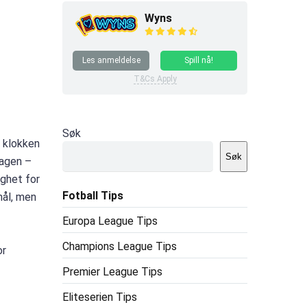
Wyns
Les anmeldelse
Spill nå!
T&Cs Apply
Søk
n klokken
Søk
dagen –
ighet for
Fotball Tips
mål, men
Europa League Tips
Champions League Tips
or
Premier League Tips
Eliteserien Tips