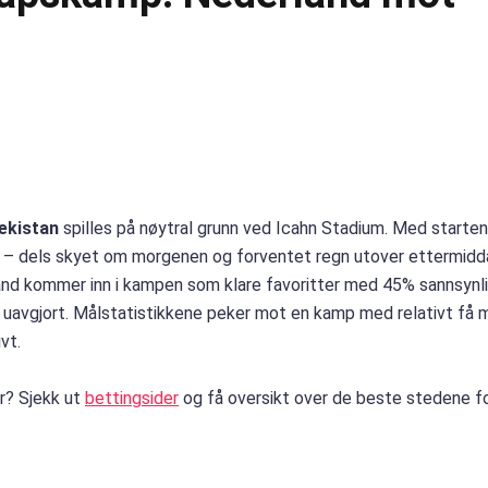
ekistan
spilles på nøytral grunn ved Icahn Stadium. Med starte
ær – dels skyet om morgenen og forventet regn utover ettermid
erland kommer inn i kampen som klare favoritter med 45% sannsynl
 uavgjort. Målstatistikkene peker mot en kamp med relativt få 
vt.
er? Sjekk ut
bettingsider
og få oversikt over de beste stedene f