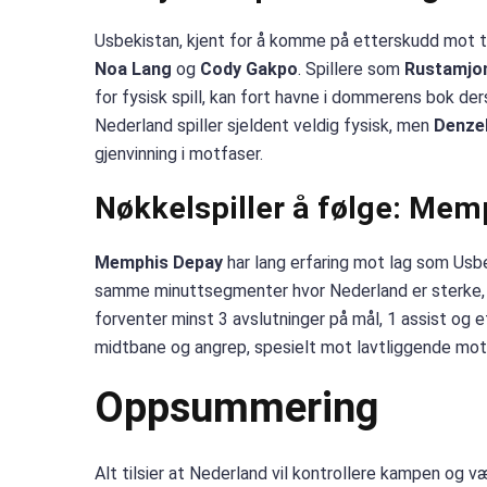
Usbekistan, kjent for å komme på etterskudd mot tek
Noa Lang
og
Cody Gakpo
. Spillere som
Rustamjo
for fysisk spill, kan fort havne i dommerens bok de
Nederland spiller sjeldent veldig fysisk, men
Denze
gjenvinning i motfaser.
Nøkkelspiller å følge: Me
Memphis Depay
har lang erfaring mot lag som Usbek
samme minuttsegmenter hvor Nederland er sterke, k
forventer minst 3 avslutninger på mål, 1 assist og
midtbane og angrep, spesielt mot lavtliggende mot
Oppsummering
Alt tilsier at Nederland vil kontrollere kampen og v