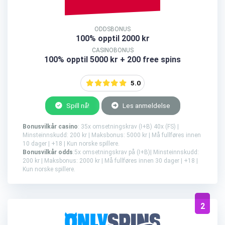
ODDSBONUS
100% opptil 2000 kr
CASINOBONUS
100% opptil 5000 kr + 200 free spins
5.0
Spill nå!
Les anmeldelse
Bonusvilkår casino
: 35x omsetningskrav (I+B) 40x (FS) |
Minsteinnskudd: 200 kr | Maksbonus: 5000 kr | Må fullføres innen
10 dager | +18 | Kun norske spillere.
Bonusvilkår odds
:5x omsetningskrav på (I+B)| Minsteinnskudd:
200 kr | Maksbonus: 2000 kr | Må fullføres innen 30 dager | +18 |
Kun norske spillere.
2