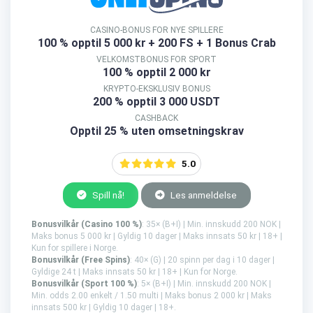
CASINO-BONUS FOR NYE SPILLERE
100 % opptil 5 000 kr
+ 200 FS + 1 Bonus Crab
VELKOMSTBONUS FOR SPORT
100 % opptil 2 000 kr
KRYPTO-EKSKLUSIV BONUS
200 % opptil 3 000 USDT
CASHBACK
Opptil 25 % uten omsetningskrav
5.0
Spill nå!
Les anmeldelse
Bonusvilkår (Casino 100 %)
: 35× (B+I) | Min. innskudd 200 NOK |
Maks bonus 5 000 kr | Gyldig 10 dager | Maks innsats 50 kr | 18+ |
Kun for spillere i Norge.
Bonusvilkår (Free Spins)
: 40× (G) | 20 spinn per dag i 10 dager |
Gyldige 24 t | Maks innsats 50 kr | 18+ | Kun for Norge.
Bonusvilkår (Sport 100 %)
: 5× (B+I) | Min. innskudd 200 NOK |
Min. odds 2.00 enkelt / 1.50 multi | Maks bonus 2 000 kr | Maks
innsats 500 kr | Gyldig 10 dager | 18+.