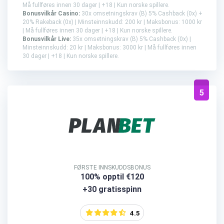
Må fullføres innen 30 dager | +18 | Kun norske spillere.
Bonusvilkår Casino:
30x omsetningskrav (B) 5% Cashback (0x) +
20% Rakeback (0x) | Minsteinnskudd: 200 kr | Maksbonus: 1000 kr
| Må fullføres innen 30 dager | +18 | Kun norske spillere.
Bonusvilkår Live:
35x omsetningskrav (B) 5% Cashback (0x) |
Minsteinnskudd: 20 kr | Maksbonus: 3000 kr | Må fullføres innen
30 dager | +18 | Kun norske spillere.
5
FØRSTE INNSKUDDSBONUS
100% opptil €120
+30 gratisspinn
4.5