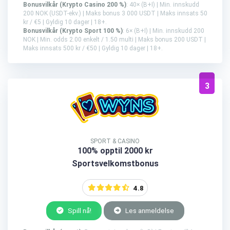
Bonusvilkår (Krypto Casino 200 %)
: 40× (B+I) | Min. innskudd
200 NOK (USDT-ekv.) | Maks bonus 3 000 USDT | Maks innsats 50
kr / €5 | Gyldig 10 dager | 18+.
Bonusvilkår (Krypto Sport 100 %)
: 6× (B+I) | Min. innskudd 200
NOK | Min. odds 2.00 enkelt / 1.50 multi | Maks bonus 200 USDT |
Maks innsats 500 kr / €50 | Gyldig 10 dager | 18+.
3
SPORT & CASINO
100% opptil 2000 kr
Sportsvelkomstbonus
4.8
Spill nå!
Les anmeldelse