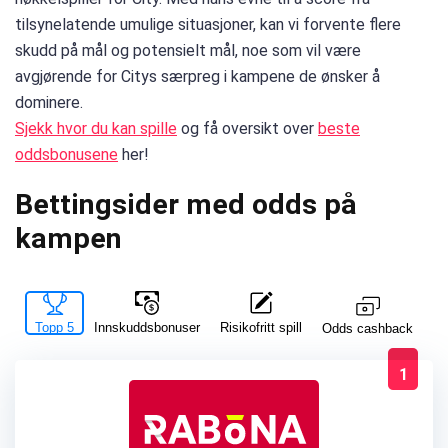
tilsynelatende umulige situasjoner, kan vi forvente flere
skudd på mål og potensielt mål, noe som vil være
avgjørende for Citys særpreg i kampene de ønsker å
dominere.
Sjekk hvor du kan spille
og få oversikt over
beste
oddsbonusene
her!
Bettingsider med odds på
kampen
Topp 5
Innskuddsbonuser
Risikofritt spill
La
Odds cashback
1