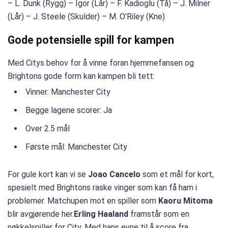
– L. Dunk (Rygg) – Igor (Lår) – F. Kadioglu (Tå) – J. Milner
(Lår) – J. Steele (Skulder) – M. O’Riley (Kne)
Gode ​​potensielle spill for kampen
Med Citys behov for å vinne foran hjemmefansen og
Brightons gode form kan kampen bli tett:
Vinner: Manchester City
Begge lagene scorer: Ja
Over 2.5 mål
Første mål: Manchester City
For gule kort kan vi se
Joao Cancelo
som et mål for kort,
spesielt med Brightons raske vinger som kan få ham i
problemer. Matchupen mot en spiller som
Kaoru Mitoma
blir avgjørende her.
Erling Haaland
framstår som en
nøkkelspiller for City. Med hans evne til å score fra