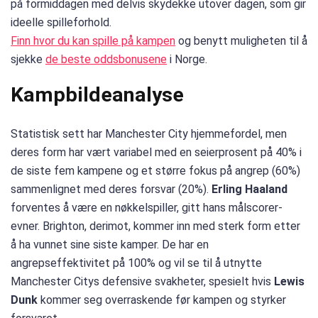
på formiddagen med delvis skydekke utover dagen, som gir
ideelle spilleforhold.
Finn hvor du kan spille på kampen
og benytt muligheten til å
sjekke
de beste oddsbonusene
i Norge.
Kampbildeanalyse
Statistisk sett har Manchester City hjemmefordel, men
deres form har vært variabel med en seierprosent på 40% i
de siste fem kampene og et større fokus på angrep (60%)
sammenlignet med deres forsvar (20%).
Erling Haaland
forventes å være en nøkkelspiller, gitt hans målscorer-
evner. Brighton, derimot, kommer inn med sterk form etter
å ha vunnet sine siste kamper. De har en
angrepseffektivitet på 100% og vil se til å utnytte
Manchester Citys defensive svakheter, spesielt hvis
Lewis
Dunk
kommer seg overraskende før kampen og styrker