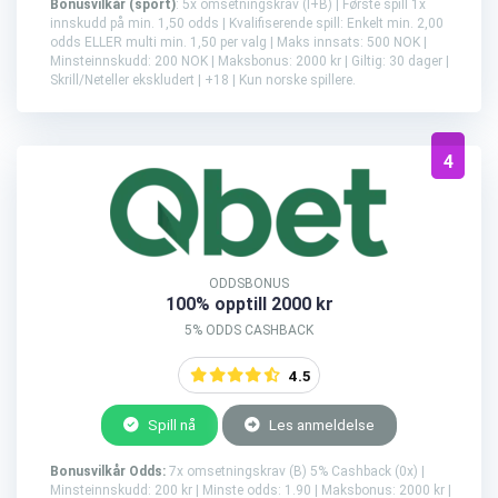
Bonusvilkår (sport)
: 5x omsetningskrav (I+B) | Første spill 1x
innskudd på min. 1,50 odds | Kvalifiserende spill: Enkelt min. 2,00
odds ELLER multi min. 1,50 per valg | Maks innsats: 500 NOK |
Minsteinnskudd: 200 NOK | Maksbonus: 2000 kr | Giltig: 30 dager |
Skrill/Neteller ekskludert | +18 | Kun norske spillere.
4
ODDSBONUS
100% opptill 2000 kr
5% ODDS CASHBACK
4.5
Spill nå
Les anmeldelse
Bonusvilkår Odds:
7x omsetningskrav (B) 5% Cashback (0x) |
Minsteinnskudd: 200 kr | Minste odds: 1.90 | Maksbonus: 2000 kr |