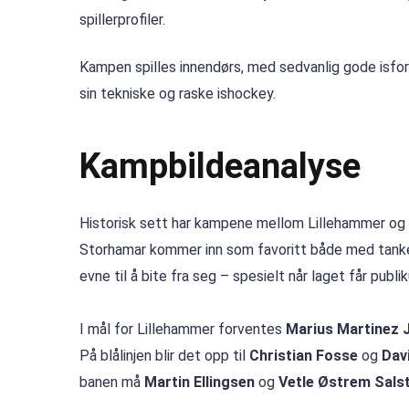
spillerprofiler.
Kampen spilles innendørs, med sedvanlig gode isforho
sin tekniske og raske ishockey.
Kampbildeanalyse
Historisk sett har kampene mellom Lillehammer og S
Storhamar kommer inn som favoritt både med tanke p
evne til å bite fra seg – spesielt når laget får publi
I mål for Lillehammer forventes
Marius Martinez
På blålinjen blir det opp til
Christian Fosse
og
Dav
banen må
Martin Ellingsen
og
Vetle Østrem Sals