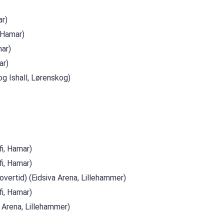
r)
 Hamar)
mar)
ar)
g Ishall, Lørenskog)
i, Hamar)
i, Hamar)
overtid) (Eidsiva Arena, Lillehammer)
i, Hamar)
 Arena, Lillehammer)