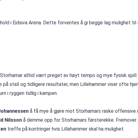
ld i Eidsiva Arena. Dette forventes å gi begge lag mulighet til å
torhamar alltid vært preget av høyt tempo og mye fysisk spill.
å stall og tidligere resultater, men Lillehammer viser ofte hj
kum i ryggen tidlig i kampen.
 Johannessen
å få mye å gjøre mot Storhamars raske offensive r
id Nilsson
å demme opp for Storhamars førsterekke. Fremover
ten
treffe på kontringer hvis Lillehammer skal ha mulighet.