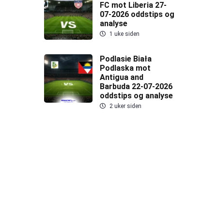
FC mot Liberia 27-
07-2026 oddstips og
analyse
1 uke siden
Podlasie Biała
Podlaska mot
Antigua and
Barbuda 22-07-2026
oddstips og analyse
2 uker siden