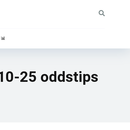
 📊
10-25 oddstips