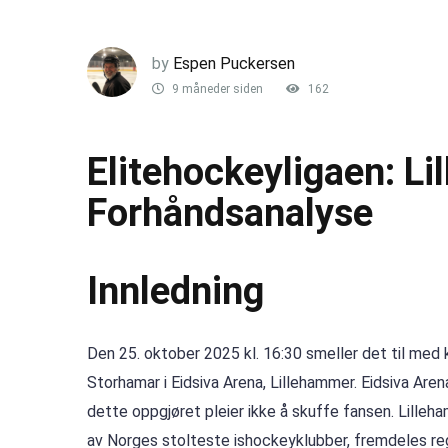
by
Espen Puckersen
9 måneder siden
162
Elitehockeyligaen: L
Forhåndsanalyse
Innledning
Den 25. oktober 2025 kl. 16:30 smeller det til med k
Storhamar i Eidsiva Arena, Lillehammer. Eidsiva Aren
dette oppgjøret pleier ikke å skuffe fansen. Lille
av Norges stolteste ishockeyklubber, fremdeles re