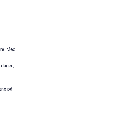
ere. Med
n dagen,
ene på