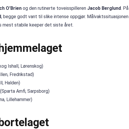
ch O’Brien
og den rutinerte toveisspilleren
Jacob Berglund
. På
d
, begge godt vant til slike intense oppgjør. Målvaktssituasjonen
ens mest stabile keeper det siste året.
 hjemmelaget
og Ishall, Lørenskog)
llen, Fredrikstad)
l, Halden)
(Sparta Amfi, Sarpsborg)
na, Lillehammer)
bortelaget