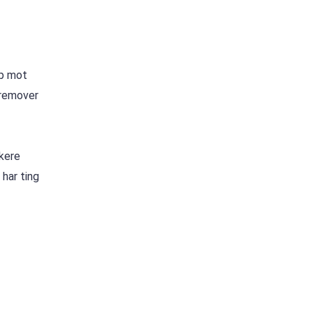
ap mot
fremover
akere
har ting