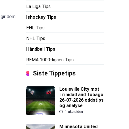
La Liga Tips
 gir dem
Ishockey Tips
EHL Tips
NHL Tips
Håndball Tips
REMA 1000-ligaen Tips
Siste Tippetips
Louisville City mot
Trinidad and Tobago
26-07-2026 oddstips
og analyse
1 uke siden
Minnesota United