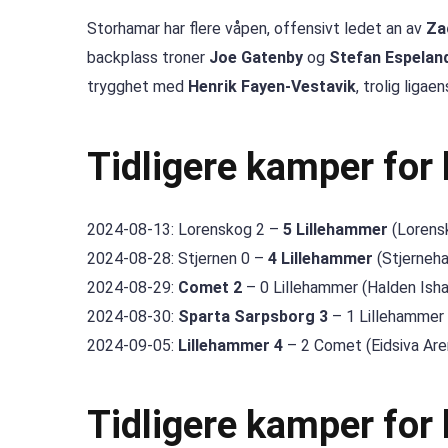
Storhamar har flere våpen, offensivt ledet an av
Za
backplass troner
Joe Gatenby
og
Stefan Espelan
trygghet med
Henrik Fayen-Vestavik
, trolig liga
Tidligere kamper for
2024-08-13: Lorenskog 2 –
5 Lillehammer
(Lorensk
2024-08-28: Stjernen 0 –
4 Lillehammer
(Stjerneha
2024-08-29:
Comet 2
– 0 Lillehammer (Halden Ishal
2024-08-30:
Sparta Sarpsborg 3
– 1 Lillehammer 
2024-09-05:
Lillehammer 4
– 2 Comet (Eidsiva Are
Tidligere kamper for 