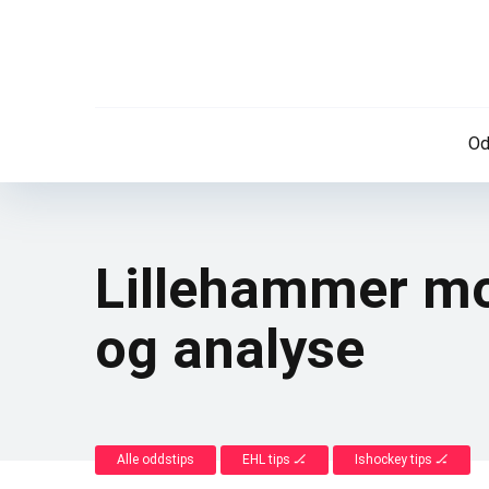
Od
Lillehammer mo
og analyse
Alle oddstips
EHL tips 🏒
Ishockey tips 🏒