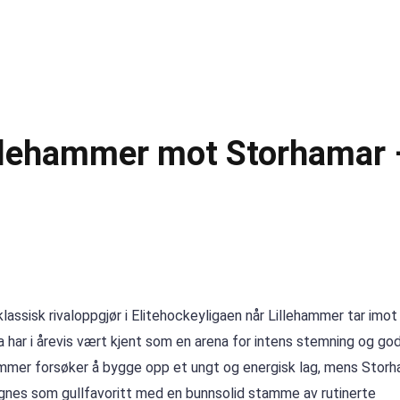
illehammer mot Storhamar 
lassisk rivaloppgjør i Elitehockeyligaen når Lillehammer tar imot
a har i årevis vært kjent som en arena for intens stemning og god
hammer forsøker å bygge opp et ungt og energisk lag, mens Storh
gnes som gullfavoritt med en bunnsolid stamme av rutinerte