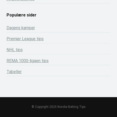
Populære sider
Dagens kamper
Premier League tips
NHL tips
REMA 1000-ligaen tips
Tabeller
© Copyright 2025 Norske Betting Tips