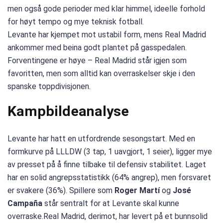
men også gode perioder med klar himmel, ideelle forhold
for høyt tempo og mye teknisk fotball.
Levante har kjempet mot ustabil form, mens Real Madrid
ankommer med beina godt plantet på gasspedalen.
Forventingene er høye – Real Madrid står igjen som
favoritten, men som alltid kan overraskelser skje i den
spanske toppdivisjonen.
Kampbildeanalyse
Levante har hatt en utfordrende sesongstart. Med en
formkurve på LLLDW (3 tap, 1 uavgjort, 1 seier), ligger mye
av presset på å finne tilbake til defensiv stabilitet. Laget
har en solid angrepsstatistikk (64% angrep), men forsvaret
er svakere (36%). Spillere som
Roger Martí
og
José
Campaña
står sentralt for at Levante skal kunne
overraske.Real Madrid, derimot, har levert på et bunnsolid