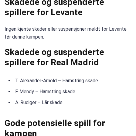
Skadede og suspenderte
spillere for Levante
Ingen kjente skader eller suspensjoner meldt for Levante
før denne kampen.
Skadede og suspenderte
spillere for Real Madrid
T. Alexander-Arnold – Hamstring skade
F. Mendy – Hamstring skade
A. Rudiger – Lår skade
Gode ​​potensielle spill for
kampen