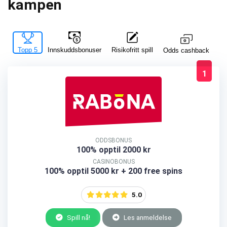
kampen
Topp 5
Innskuddsbonuser
Risikofritt spill
La
Odds cashback
1
ODDSBONUS
100% opptil 2000 kr
CASINOBONUS
100% opptil 5000 kr + 200 free spins
5.0
Spill nå!
Les anmeldelse