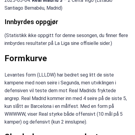
2025-05-04:
Real Madrid 3
– 2 Celta Vigo (Estadio
Santiago Bernabéu, Madrid)
Innbyrdes oppgjør
(Statistikk ikke oppgitt for denne sesongen, du finner flere
innbyrdes resultater på La Liga sine offisielle sider.)
Formkurve
Levantes form (LLLDW) har bedret seg litt de siste
kampene med noen seire i Segunda, men utviklingen i
defensiven vil teste dem mot Real Madrids fryktede
angrep. Real Madrid kommer inn med 4 seire på de siste 5,
kun slått av Barcelona i en målfest. Med en form på
WWWWW, viser Real styrke både offensivt (10 mål på 5
kamper) og defensivt (kun 2 innslupne).