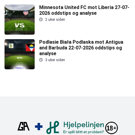
Minnesota United FC mot Liberia 27-07-
2026 oddstips og analyse
2 uker siden
Podlasie Biała Podlaska mot Antigua
and Barbuda 22-07-2026 oddstips og
analyse
3 uker siden