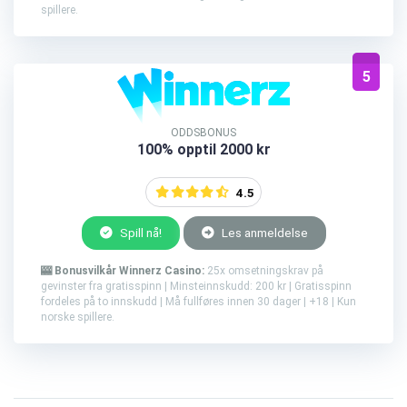
spillere.
5
ODDSBONUS
100% opptil 2000 kr
4.5
Spill nå!
Les anmeldelse
🎰 Bonusvilkår Winnerz Casino:
25x omsetningskrav på
gevinster fra gratisspinn | Minsteinnskudd: 200 kr | Gratisspinn
fordeles på to innskudd | Må fullføres innen 30 dager | +18 | Kun
norske spillere.