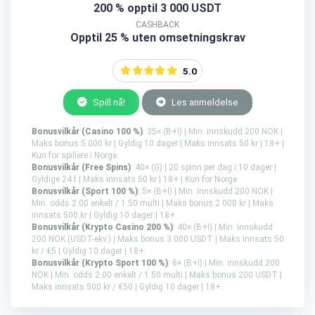
200 % opptil 3 000 USDT
CASHBACK
Opptil 25 % uten omsetningskrav
5.0
Spill nå!
Les anmeldelse
Bonusvilkår (Casino 100 %)
: 35× (B+I) | Min. innskudd 200 NOK |
Maks bonus 5 000 kr | Gyldig 10 dager | Maks innsats 50 kr | 18+ |
Kun for spillere i Norge.
Bonusvilkår (Free Spins)
: 40× (G) | 20 spinn per dag i 10 dager |
Gyldige 24 t | Maks innsats 50 kr | 18+ | Kun for Norge.
Bonusvilkår (Sport 100 %)
: 5× (B+I) | Min. innskudd 200 NOK |
Min. odds 2.00 enkelt / 1.50 multi | Maks bonus 2 000 kr | Maks
innsats 500 kr | Gyldig 10 dager | 18+.
Bonusvilkår (Krypto Casino 200 %)
: 40× (B+I) | Min. innskudd
200 NOK (USDT-ekv.) | Maks bonus 3 000 USDT | Maks innsats 50
kr / €5 | Gyldig 10 dager | 18+.
Bonusvilkår (Krypto Sport 100 %)
: 6× (B+I) | Min. innskudd 200
NOK | Min. odds 2.00 enkelt / 1.50 multi | Maks bonus 200 USDT |
Maks innsats 500 kr / €50 | Gyldig 10 dager | 18+.