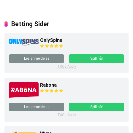
Betting Sider
OnlySpins
Les anmeldelse
Spill nå!
T&Cs Apply
Rabona
Les anmeldelse
Spill nå!
T&Cs Apply