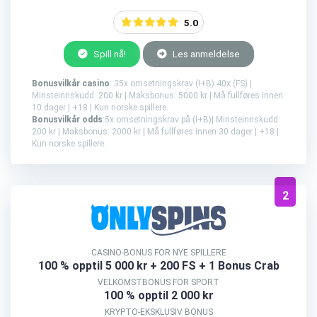
5.0
Spill nå!
Les anmeldelse
Bonusvilkår casino
: 35x omsetningskrav (I+B) 40x (FS) |
Minsteinnskudd: 200 kr | Maksbonus: 5000 kr | Må fullføres innen
10 dager | +18 | Kun norske spillere.
Bonusvilkår odds
:5x omsetningskrav på (I+B)| Minsteinnskudd:
200 kr | Maksbonus: 2000 kr | Må fullføres innen 30 dager | +18 |
Kun norske spillere.
2
CASINO-BONUS FOR NYE SPILLERE
100 % opptil 5 000 kr
+ 200 FS + 1 Bonus Crab
VELKOMSTBONUS FOR SPORT
100 % opptil 2 000 kr
KRYPTO-EKSKLUSIV BONUS