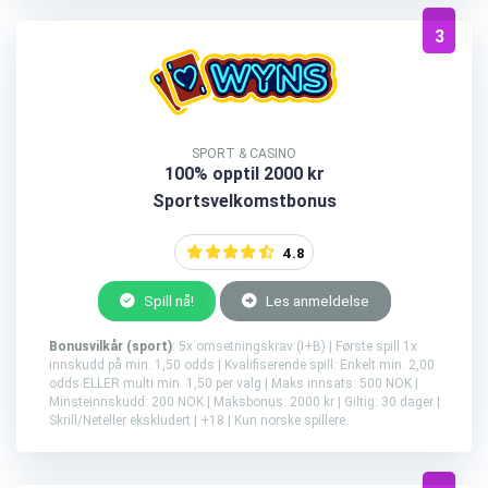
3
SPORT & CASINO
100% opptil 2000 kr
Sportsvelkomstbonus
4.8
Spill nå!
Les anmeldelse
Bonusvilkår (sport)
: 5x omsetningskrav (I+B) | Første spill 1x
innskudd på min. 1,50 odds | Kvalifiserende spill: Enkelt min. 2,00
odds ELLER multi min. 1,50 per valg | Maks innsats: 500 NOK |
Minsteinnskudd: 200 NOK | Maksbonus: 2000 kr | Giltig: 30 dager |
Skrill/Neteller ekskludert | +18 | Kun norske spillere.