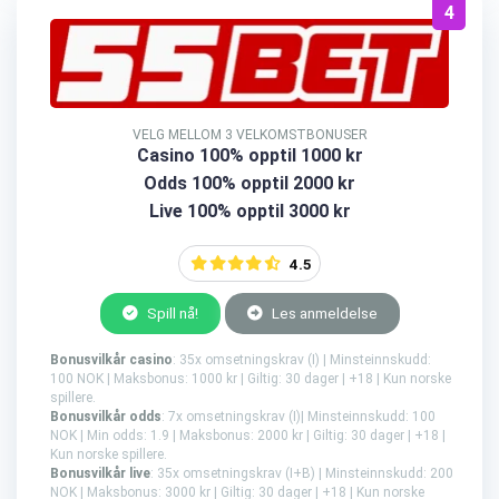
4
VELG MELLOM 3 VELKOMSTBONUSER
Casino 100% opptil 1000 kr
Odds 100% opptil 2000 kr
Live 100% opptil 3000 kr
4.5
Spill nå!
Les anmeldelse
Bonusvilkår casino
: 35x omsetningskrav (I) | Minsteinnskudd:
100 NOK | Maksbonus: 1000 kr | Giltig: 30 dager | +18 | Kun norske
spillere.
Bonusvilkår odds
: 7x omsetningskrav (I)| Minsteinnskudd: 100
NOK | Min odds: 1.9 | Maksbonus: 2000 kr | Giltig: 30 dager | +18 |
Kun norske spillere.
Bonusvilkår live
: 35x omsetningskrav (I+B) | Minsteinnskudd: 200
NOK | Maksbonus: 3000 kr | Giltig: 30 dager | +18 | Kun norske