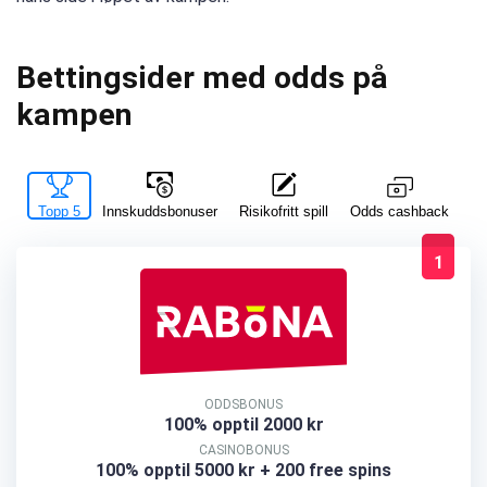
Bettingsider med odds på
kampen
Topp 5
Innskuddsbonuser
Risikofritt spill
La
Odds cashback
1
ODDSBONUS
100% opptil 2000 kr
CASINOBONUS
100% opptil 5000 kr + 200 free spins