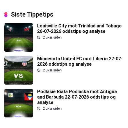
Siste Tippetips
Louisville City mot Trinidad and Tobago
26-07-2026 oddstips og analyse
2 uker siden
Minnesota United FC mot Liberia 27-07-
2026 oddstips og analyse
2 uker siden
Podlasie Biała Podlaska mot Antigua
and Barbuda 22-07-2026 oddstips og
analyse
2 uker siden