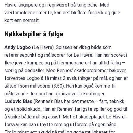
Havre-angripere og i regnværet på tung bane. Med
værforholdene i mente, kan det bli flere frispark og gule
kort enn normalt.
Nøkkelspiller å følge
Andy Logbo
(Le Havre): Spissen er viktig både som
referansepunkt og målscorer for Le Havre. Han har scoret i
flere jevne kamper, og på hjemmebane er han alltid farlig –
særlig på dødballer. Med Rennes’ skadeproblemer bakover,
forventes Logbo å få minst 2 avslutninger på mål, og han er
aktuell som målscorer (3.50). Han kan også komme til
målgivende dersom han blir involvert i kontringer.
Ludovic Blas
(Rennes): Blas har det meste – fart, teknikk
og et solid skudd. Han er Rennes’ farligste spiller og god til
å sanke både mål og assist. Mot et skadeplaget Le Havre-
forsvar kan han utnytte rom og utfordre på egen hånd.
Trolig minst ett skudd på mål og gode muligheter for