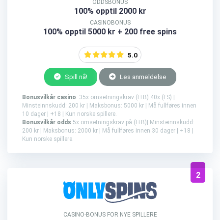
ODDSBONUS
100% opptil 2000 kr
CASINOBONUS
100% opptil 5000 kr + 200 free spins
5.0
Spill nå!
Les anmeldelse
Bonusvilkår casino
: 35x omsetningskrav (I+B) 40x (FS) |
Minsteinnskudd: 200 kr | Maksbonus: 5000 kr | Må fullføres innen
10 dager | +18 | Kun norske spillere.
Bonusvilkår odds
:5x omsetningskrav på (I+B)| Minsteinnskudd:
200 kr | Maksbonus: 2000 kr | Må fullføres innen 30 dager | +18 |
Kun norske spillere.
2
CASINO-BONUS FOR NYE SPILLERE