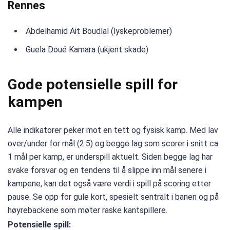
Rennes
Abdelhamid Ait Boudlal (lyskeproblemer)
Guela Doué Kamara (ukjent skade)
Gode ​​potensielle spill for
kampen
Alle indikatorer peker mot en tett og fysisk kamp. Med lav
over/under for mål (2.5) og begge lag som scorer i snitt ca.
1 mål per kamp, er underspill aktuelt. Siden begge lag har
svake forsvar og en tendens til å slippe inn mål senere i
kampene, kan det også være verdi i spill på scoring etter
pause. Se opp for gule kort, spesielt sentralt i banen og på
høyrebackene som møter raske kantspillere.
Potensielle spill: