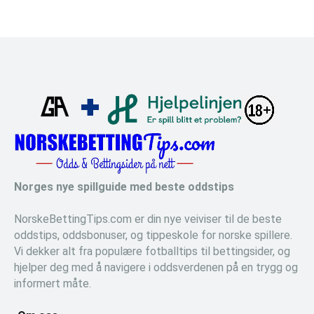
Norges nye spillguide med beste oddstips
NorskeBettingTips.com er din nye veiviser til de beste
oddstips, oddsbonuser, og tippeskole for norske spillere.
Vi dekker alt fra populære fotballtips til bettingsider, og
hjelper deg med å navigere i oddsverdenen på en trygg og
informert måte.