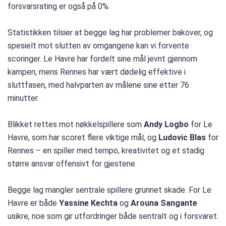
forsvarsrating er også på 0%.
Statistikken tilsier at begge lag har problemer bakover, og
spesielt mot slutten av omgangene kan vi forvente
scoringer. Le Havre har fordelt sine mål jevnt gjennom
kampen, mens Rennes har vært dødelig effektive i
sluttfasen, med halvparten av målene sine etter 76
minutter.
Blikket rettes mot nøkkelspillere som
Andy Logbo
for Le
Havre, som har scoret flere viktige mål, og
Ludovic Blas
for
Rennes – en spiller med tempo, kreativitet og et stadig
større ansvar offensivt for gjestene.
Begge lag mangler sentrale spillere grunnet skade. For Le
Havre er både
Yassine Kechta
og
Arouna Sangante
usikre, noe som gir utfordringer både sentralt og i forsvaret.