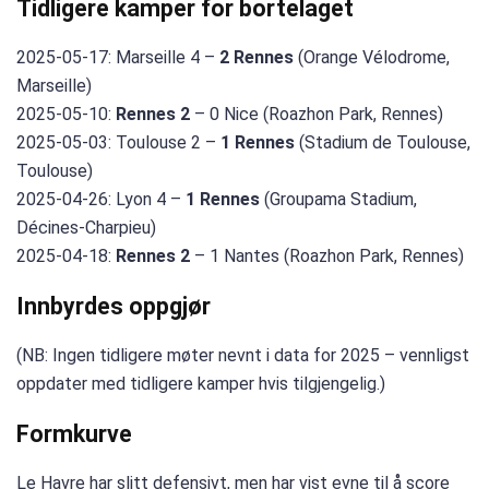
Tidligere kamper for bortelaget
2025-05-17: Marseille 4 –
2 Rennes
(Orange Vélodrome,
Marseille)
2025-05-10:
Rennes 2
– 0 Nice (Roazhon Park, Rennes)
2025-05-03: Toulouse 2 –
1 Rennes
(Stadium de Toulouse,
Toulouse)
2025-04-26: Lyon 4 –
1 Rennes
(Groupama Stadium,
Décines-Charpieu)
2025-04-18:
Rennes 2
– 1 Nantes (Roazhon Park, Rennes)
Innbyrdes oppgjør
(NB: Ingen tidligere møter nevnt i data for 2025 – vennligst
oppdater med tidligere kamper hvis tilgjengelig.)
Formkurve
Le Havre har slitt defensivt, men har vist evne til å score