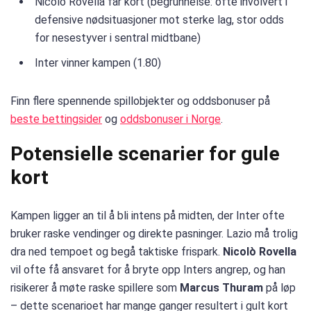
Nicolo Rovella får kort (begrunnelse: ofte involvert i
defensive nødsituasjoner mot sterke lag, stor odds
for nesestyver i sentral midtbane)
Inter vinner kampen (1.80)
Finn flere spennende spillobjekter og oddsbonuser på
beste bettingsider
og
oddsbonuser i Norge
.
Potensielle scenarier for gule
kort
Kampen ligger an til å bli intens på midten, der Inter ofte
bruker raske vendinger og direkte pasninger. Lazio må trolig
dra ned tempoet og begå taktiske frispark.
Nicolò Rovella
vil ofte få ansvaret for å bryte opp Inters angrep, og han
risikerer å møte raske spillere som
Marcus Thuram
på løp
– dette scenarioet har mange ganger resultert i gult kort