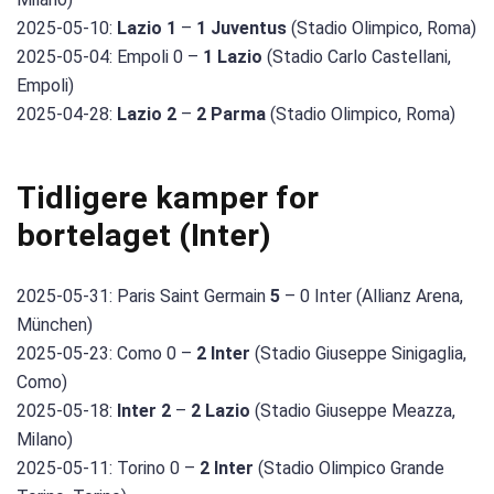
2025-05-10:
Lazio 1
–
1 Juventus
(Stadio Olimpico, Roma)
2025-05-04: Empoli 0 –
1 Lazio
(Stadio Carlo Castellani,
Empoli)
2025-04-28:
Lazio 2
–
2 Parma
(Stadio Olimpico, Roma)
Tidligere kamper for
bortelaget (Inter)
2025-05-31: Paris Saint Germain
5
– 0 Inter (Allianz Arena,
München)
2025-05-23: Como 0 –
2 Inter
(Stadio Giuseppe Sinigaglia,
Como)
2025-05-18:
Inter 2
–
2 Lazio
(Stadio Giuseppe Meazza,
Milano)
2025-05-11: Torino 0 –
2 Inter
(Stadio Olimpico Grande