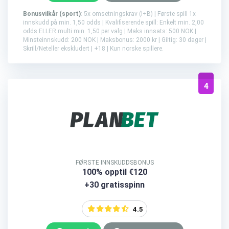
Bonusvilkår (sport)
: 5x omsetningskrav (I+B) | Første spill 1x
innskudd på min. 1,50 odds | Kvalifiserende spill: Enkelt min. 2,00
odds ELLER multi min. 1,50 per valg | Maks innsats: 500 NOK |
Minsteinnskudd: 200 NOK | Maksbonus: 2000 kr | Giltig: 30 dager |
Skrill/Neteller ekskludert | +18 | Kun norske spillere.
4
FØRSTE INNSKUDDSBONUS
100% opptil €120
+30 gratisspinn
4.5