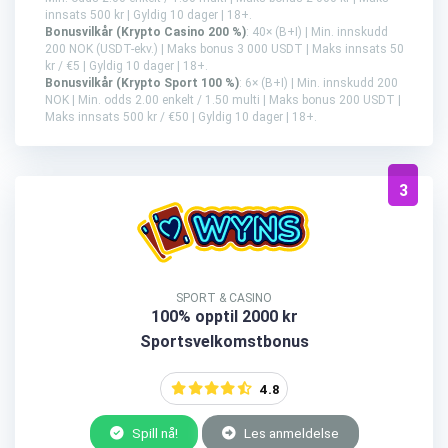
innsats 500 kr | Gyldig 10 dager | 18+.
Bonusvilkår (Krypto Casino 200 %)
: 40× (B+I) | Min. innskudd
200 NOK (USDT-ekv.) | Maks bonus 3 000 USDT | Maks innsats 50
kr / €5 | Gyldig 10 dager | 18+.
Bonusvilkår (Krypto Sport 100 %)
: 6× (B+I) | Min. innskudd 200
NOK | Min. odds 2.00 enkelt / 1.50 multi | Maks bonus 200 USDT |
Maks innsats 500 kr / €50 | Gyldig 10 dager | 18+.
3
SPORT & CASINO
100% opptil 2000 kr
Sportsvelkomstbonus
4.8
Spill nå!
Les anmeldelse