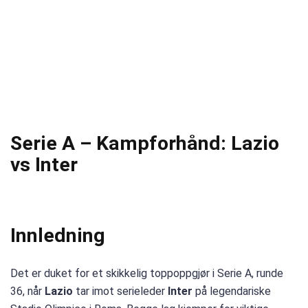
Serie A – Kampforhånd: Lazio
vs Inter
Innledning
Det er duket for et skikkelig toppoppgjør i Serie A, runde
36, når
Lazio
tar imot serieleder
Inter
på legendariske