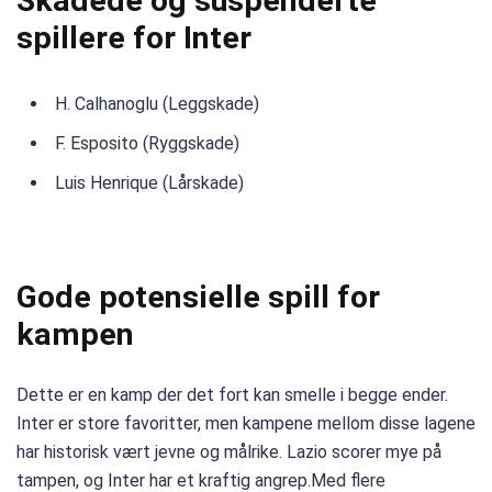
Skadede og suspenderte
spillere for Inter
H. Calhanoglu (Leggskade)
F. Esposito (Ryggskade)
Luis Henrique (Lårskade)
Gode potensielle spill for
kampen
Dette er en kamp der det fort kan smelle i begge ender.
Inter er store favoritter, men kampene mellom disse lagene
har historisk vært jevne og målrike. Lazio scorer mye på
tampen, og Inter har et kraftig angrep.Med flere