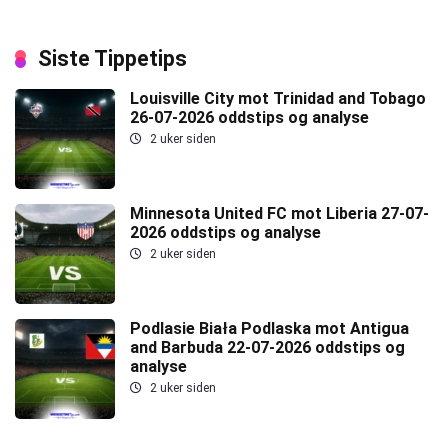
Siste Tippetips
Louisville City mot Trinidad and Tobago
26-07-2026 oddstips og analyse
2 uker siden
Minnesota United FC mot Liberia 27-07-
2026 oddstips og analyse
2 uker siden
Podlasie Biała Podlaska mot Antigua
and Barbuda 22-07-2026 oddstips og
analyse
2 uker siden