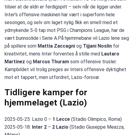
tilsier at de aldri er ferdigspilt – selv når de ligger under.
Inter’s offensive maskineri har vært i superform hele
sesongen, og selv om laget nylig fikk en smell med et
ydmykende 5-0 tap mot PSG i Champions League, har de
vært bunnsolide i Serie A.På hjemmebane vil Lazio lene seg
på spillere som
Mattia Zaccagni
og
Tijjani Noslin
for
kreativitet, mens Inter forventes å stille med
Lautaro
Martinez
og
Marcus Thuram
som offensive trusler.
Kampbildet vil trolig preges av Inters offensive dyktighet
mot et tappert, men utfordret, Lazio-forsvar.
Tidligere kamper for
hjemmelaget (Lazio)
2025-05-25: Lazio 0 –
1 Lecce
(Stadio Olimpico, Roma)
2025-05-18:
Inter 2
–
2 Lazio
(Stadio Giuseppe Meazza,
Milano)