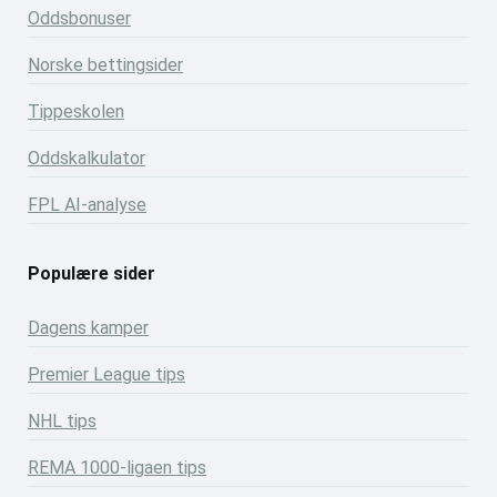
Oddsbonuser
Norske bettingsider
Tippeskolen
Oddskalkulator
FPL AI-analyse
Populære sider
Dagens kamper
Premier League tips
NHL tips
REMA 1000-ligaen tips