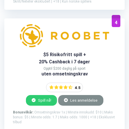
Skrill/Neteller ekskludert | +18 | Kun norske spillere.
4
$5 Risikofritt spill +
20% Cashback i 7 dager
Opptil $200 daglig på sport
uten omsetningskrav
4.5
Spill nå!
Les anmeldelse
Bonusvilkår:
Omsetningskrav 1x | Minste innskudd: $10 | Maks
bonus: $5 | Minste odds: 1.7 | Maks odds: 1000 | +18 | Eksklusivt
tilbud