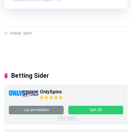
fullføres innen 30 dager | +18
Fotball
,
Sport
Betting Sider
OnlySpins
Les anmeldelse
Spill nå!
T&Cs Apply