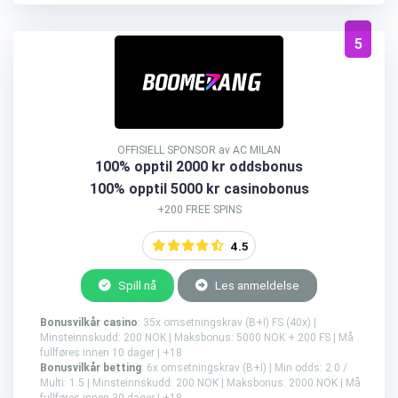
5
OFFISIELL SPONSOR av AC MILAN
100% opptil 2000 kr oddsbonus
100% opptil 5000 kr casinobonus
+200 FREE SPINS
4.5
Spill nå
Les anmeldelse
Bonusvilkår casino
: 35x omsetningskrav (B+I) FS (40x) |
Minsteinnskudd: 200 NOK | Maksbonus: 5000 NOK + 200 FS | Må
fullføres innen 10 dager | +18
Bonusvilkår betting
: 6x omsetningskrav (B+I) | Min odds: 2.0 /
Multi: 1.5 | Minsteinnskudd: 200 NOK | Maksbonus: 2000 NOK | Må