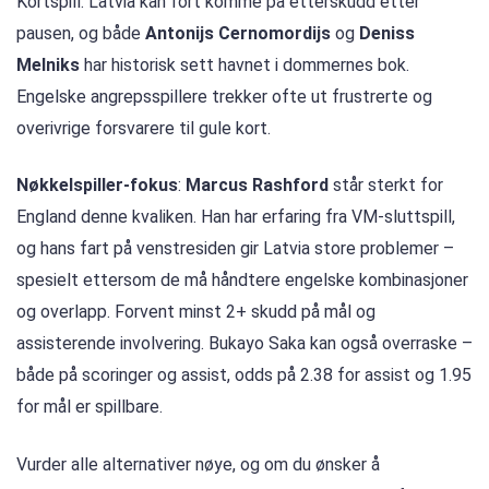
Kortspill: Latvia kan fort komme på etterskudd etter
pausen, og både
Antonijs Cernomordijs
og
Deniss
Melniks
har historisk sett havnet i dommernes bok.
Engelske angrepsspillere trekker ofte ut frustrerte og
overivrige forsvarere til gule kort.
Nøkkelspiller-fokus
:
Marcus Rashford
står sterkt for
England denne kvaliken. Han har erfaring fra VM-sluttspill,
og hans fart på venstresiden gir Latvia store problemer –
spesielt ettersom de må håndtere engelske kombinasjoner
og overlapp. Forvent minst 2+ skudd på mål og
assisterende involvering. Bukayo Saka kan også overraske –
både på scoringer og assist, odds på 2.38 for assist og 1.95
for mål er spillbare.
Vurder alle alternativer nøye, og om du ønsker å