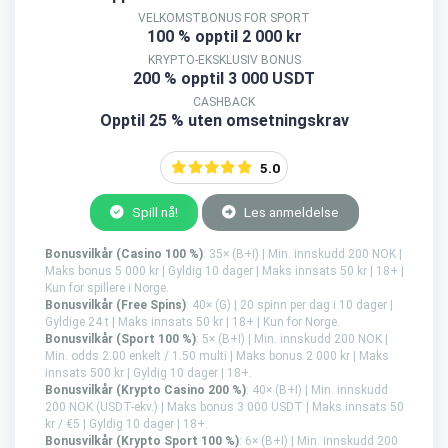
VELKOMSTBONUS FOR SPORT
100 % opptil 2 000 kr
KRYPTO-EKSKLUSIV BONUS
200 % opptil 3 000 USDT
CASHBACK
Opptil 25 % uten omsetningskrav
5.0
Spill nå!
Les anmeldelse
Bonusvilkår (Casino 100 %)
: 35× (B+I) | Min. innskudd 200 NOK |
Maks bonus 5 000 kr | Gyldig 10 dager | Maks innsats 50 kr | 18+ |
Kun for spillere i Norge.
Bonusvilkår (Free Spins)
: 40× (G) | 20 spinn per dag i 10 dager |
Gyldige 24 t | Maks innsats 50 kr | 18+ | Kun for Norge.
Bonusvilkår (Sport 100 %)
: 5× (B+I) | Min. innskudd 200 NOK |
Min. odds 2.00 enkelt / 1.50 multi | Maks bonus 2 000 kr | Maks
innsats 500 kr | Gyldig 10 dager | 18+.
Bonusvilkår (Krypto Casino 200 %)
: 40× (B+I) | Min. innskudd
200 NOK (USDT-ekv.) | Maks bonus 3 000 USDT | Maks innsats 50
kr / €5 | Gyldig 10 dager | 18+.
Bonusvilkår (Krypto Sport 100 %)
: 6× (B+I) | Min. innskudd 200