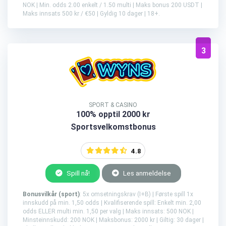
NOK | Min. odds 2.00 enkelt / 1.50 multi | Maks bonus 200 USDT |
Maks innsats 500 kr / €50 | Gyldig 10 dager | 18+.
3
SPORT & CASINO
100% opptil 2000 kr
Sportsvelkomstbonus
4.8
Spill nå!
Les anmeldelse
Bonusvilkår (sport)
: 5x omsetningskrav (I+B) | Første spill 1x
innskudd på min. 1,50 odds | Kvalifiserende spill: Enkelt min. 2,00
odds ELLER multi min. 1,50 per valg | Maks innsats: 500 NOK |
Minsteinnskudd: 200 NOK | Maksbonus: 2000 kr | Giltig: 30 dager |