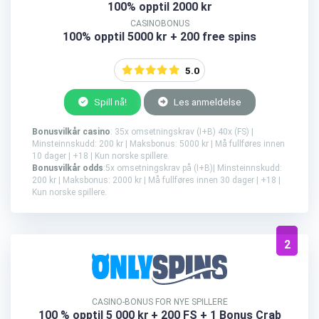
100% opptil 2000 kr
CASINOBONUS
100% opptil 5000 kr + 200 free spins
5.0
Spill nå!
Les anmeldelse
Bonusvilkår casino
: 35x omsetningskrav (I+B) 40x (FS) |
Minsteinnskudd: 200 kr | Maksbonus: 5000 kr | Må fullføres innen
10 dager | +18 | Kun norske spillere.
Bonusvilkår odds
:5x omsetningskrav på (I+B)| Minsteinnskudd:
200 kr | Maksbonus: 2000 kr | Må fullføres innen 30 dager | +18 |
Kun norske spillere.
2
CASINO-BONUS FOR NYE SPILLERE
100 % opptil 5 000 kr
+ 200 FS + 1 Bonus Crab