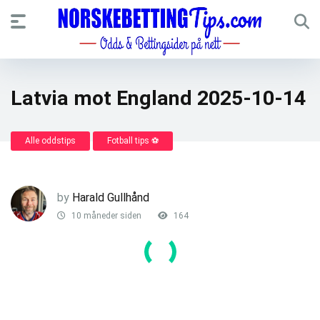
Latvia mot England 2025-10-14
Alle oddstips
Fotball tips ⚽
by
Harald Gullhånd
10 måneder siden
164