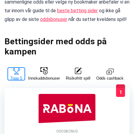
sammenligne odds eller velge ny bookmaker anbefaler vi en
tur innom vår guide til de
beste betting sider
og ikke gå
glipp av de siste
oddsbonuser
når du setter kveldens spill!
Bettingsider med odds på
kampen
Topp 5
Innskuddsbonuser
Risikofritt spill
La
Odds cashback
1
ODDSBONUS