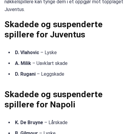
nøkkelspillere kan tynge dem i et oppgjør mot topplaget
Juventus.
Skadede og suspenderte
spillere for Juventus
D. Vlahovic
– Lyske
A. Milik
– Uavklart skade
D. Rugani
– Leggskade
Skadede og suspenderte
spillere for Napoli
K. De Bruyne
– Lårskade
B. Gilmour
– Lyske