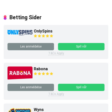
Betting Sider
OnlySpins
Les anmeldelse
Spill nå!
T&Cs Apply
Rabona
Les anmeldelse
Spill nå!
T&Cs Apply
Wyns