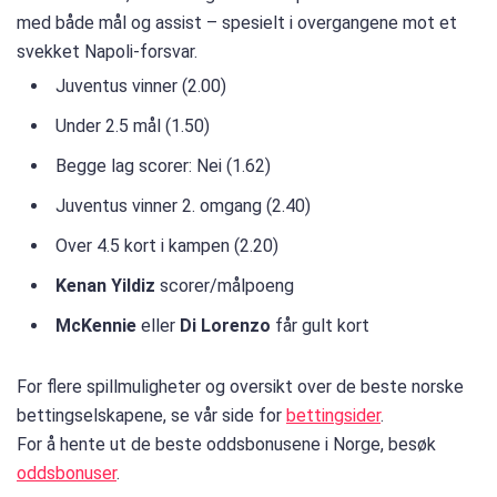
med både mål og assist – spesielt i overgangene mot et
svekket Napoli-forsvar.
Juventus vinner (2.00)
Under 2.5 mål (1.50)
Begge lag scorer: Nei (1.62)
Juventus vinner 2. omgang (2.40)
Over 4.5 kort i kampen (2.20)
Kenan Yildiz
scorer/målpoeng
McKennie
eller
Di Lorenzo
får gult kort
For flere spillmuligheter og oversikt over de beste norske
bettingselskapene, se vår side for
bettingsider
.
For å hente ut de beste oddsbonusene i Norge, besøk
oddsbonuser
.