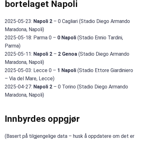
bortelaget Napoli
2025-05-23:
Napoli 2
– 0 Cagliari (Stadio Diego Armando
Maradona, Napoli)
2025-05-18: Parma 0 –
0 Napoli
(Stadio Ennio Tardini,
Parma)
2025-05-11:
Napoli 2
–
2 Genoa
(Stadio Diego Armando
Maradona, Napoli)
2025-05-03: Lecce 0 –
1 Napoli
(Stadio Ettore Giardiniero
– Via del Mare, Lecce)
2025-04-27:
Napoli 2
– 0 Torino (Stadio Diego Armando
Maradona, Napoli)
Innbyrdes oppgjør
(Basert på tilgjengelige data – husk å oppdatere om det er