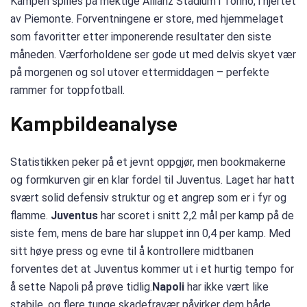
Kampen spilles på mektige Allianz Stadium i Torino, i hjertet
av Piemonte. Forventningene er store, med hjemmelaget
som favoritter etter imponerende resultater den siste
måneden. Værforholdene ser gode ut med delvis skyet vær
på morgenen og sol utover ettermiddagen – perfekte
rammer for toppfotball.
Kampbildeanalyse
Statistikken peker på et jevnt oppgjør, men bookmakerne
og formkurven gir en klar fordel til Juventus. Laget har hatt
svært solid defensiv struktur og et angrep som er i fyr og
flamme.
Juventus
har scoret i snitt 2,2 mål per kamp på de
siste fem, mens de bare har sluppet inn 0,4 per kamp. Med
sitt høye press og evne til å kontrollere midtbanen
forventes det at Juventus kommer ut i et hurtig tempo for
å sette Napoli på prøve tidlig.
Napoli
har ikke vært like
stabile, og flere tunge skadefravær påvirker dem både