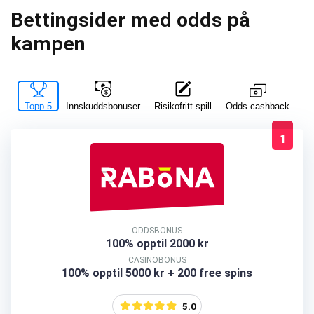
Bettingsider med odds på
kampen
Topp 5
Innskuddsbonuser
Risikofritt spill
La
Odds cashback
1
ODDSBONUS
100% opptil 2000 kr
CASINOBONUS
100% opptil 5000 kr + 200 free spins
5.0