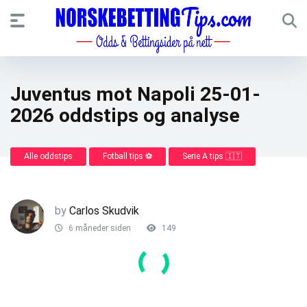
Juventus mot Napoli 25-01-
2026 oddstips og analyse
Alle oddstips
Fotball tips ⚽
Serie A tips 🇮🇹
by
Carlos Skudvik
6 måneder siden
149