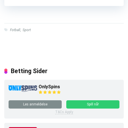
Fotball
,
Sport
Betting Sider
OnlySpins
Les anmeldelse
Spill nå!
T&Cs Apply