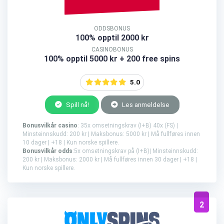
ODDSBONUS
100% opptil 2000 kr
CASINOBONUS
100% opptil 5000 kr + 200 free spins
5.0
Spill nå!
Les anmeldelse
Bonusvilkår casino
: 35x omsetningskrav (I+B) 40x (FS) |
Minsteinnskudd: 200 kr | Maksbonus: 5000 kr | Må fullføres innen
10 dager | +18 | Kun norske spillere.
Bonusvilkår odds
:5x omsetningskrav på (I+B)| Minsteinnskudd:
200 kr | Maksbonus: 2000 kr | Må fullføres innen 30 dager | +18 |
Kun norske spillere.
2