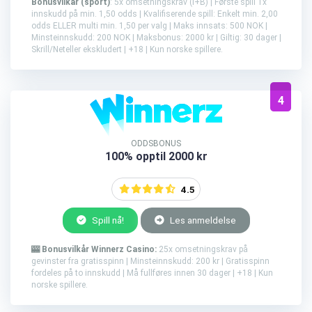
Bonusvilkår (sport)
: 5x omsetningskrav (I+B) | Første spill 1x
innskudd på min. 1,50 odds | Kvalifiserende spill: Enkelt min. 2,00
odds ELLER multi min. 1,50 per valg | Maks innsats: 500 NOK |
Minsteinnskudd: 200 NOK | Maksbonus: 2000 kr | Giltig: 30 dager |
Skrill/Neteller ekskludert | +18 | Kun norske spillere.
4
ODDSBONUS
100% opptil 2000 kr
4.5
Spill nå!
Les anmeldelse
🎰 Bonusvilkår Winnerz Casino:
25x omsetningskrav på
gevinster fra gratisspinn | Minsteinnskudd: 200 kr | Gratisspinn
fordeles på to innskudd | Må fullføres innen 30 dager | +18 | Kun
norske spillere.