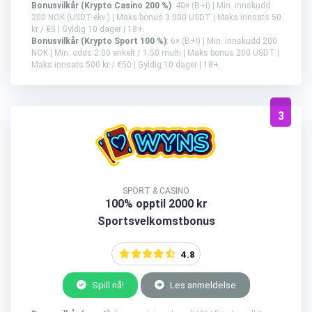
Bonusvilkår (Krypto Casino 200 %)
: 40× (B+I) | Min. innskudd
200 NOK (USDT-ekv.) | Maks bonus 3 000 USDT | Maks innsats 50
kr / €5 | Gyldig 10 dager | 18+.
Bonusvilkår (Krypto Sport 100 %)
: 6× (B+I) | Min. innskudd 200
NOK | Min. odds 2.00 enkelt / 1.50 multi | Maks bonus 200 USDT |
Maks innsats 500 kr / €50 | Gyldig 10 dager | 18+.
3
SPORT & CASINO
100% opptil 2000 kr
Sportsvelkomstbonus
4.8
Spill nå!
Les anmeldelse