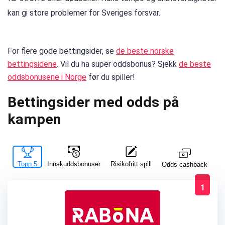
kan gi store problemer for Sveriges forsvar.
For flere gode bettingsider, se
de beste norske
bettingsidene
. Vil du ha super oddsbonus? Sjekk
de beste
oddsbonusene i Norge
før du spiller!
Bettingsider med odds på
kampen
Topp 5
Innskuddsbonuser
Risikofritt spill
La
Odds cashback
1