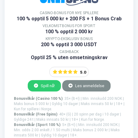
CASINO-BONUS FOR NYE SPILLERE
100 % opptil 5 000 kr
+ 200 FS + 1 Bonus Crab
VELKOMSTBONUS FOR SPORT
100 % opptil 2 000 kr
KRYPTO-EKSKLUSIV BONUS
200 % opptil 3 000 USDT
CASHBACK
Opptil 25 % uten omsetningskrav
5.0
Spill nå!
Les anmeldelse
Bonusvilkår (Casino 100 %)
: 35× (B+I) | Min. innskudd 200 NOK |
Maks bonus 5 000 kr | Gyldig 10 dager | Maks innsats 50 kr | 18+ |
Kun for spillere i Norge.
Bonusvilkår (Free Spins)
: 40× (G) | 20 spinn per dag i 10 dager |
Gyldige 24 t | Maks innsats 50 kr | 18+ | Kun for Norge.
Bonusvilkår (Sport 100 %)
: 5× (B+I) | Min. innskudd 200 NOK |
Min. odds 2.00 enkelt / 1.50 multi | Maks bonus 2 000 kr | Maks
innsats 500 kr | Gyldig 10 dager | 18+.