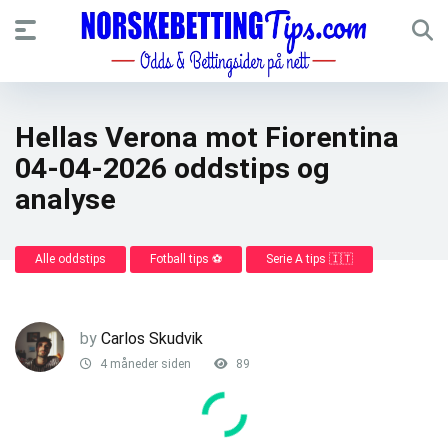
Hellas Verona mot Fiorentina
04-04-2026 oddstips og
analyse
Alle oddstips
Fotball tips ⚽
Serie A tips 🇮🇹
by
Carlos Skudvik
4 måneder siden
89