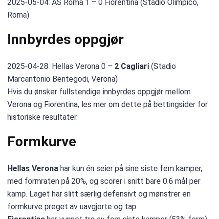
2025-05-04: AS Roma 1 – 0 Fiorentina (Stadio Olimpico,
Roma)
Innbyrdes oppgjør
2025-04-28: Hellas Verona 0 –
2 Cagliari
(Stadio
Marcantonio Bentegodi, Verona)
Hvis du ønsker fullstendige innbyrdes oppgjør mellom
Verona og Fiorentina, les mer om dette på bettingsider for
historiske resultater.
Formkurve
Hellas Verona
har kun én seier på sine siste fem kamper,
med formraten på 20%, og scorer i snitt bare 0.6 mål per
kamp. Laget har slitt særlig defensivt og mønstrer en
formkurve preget av uavgjorte og tap.