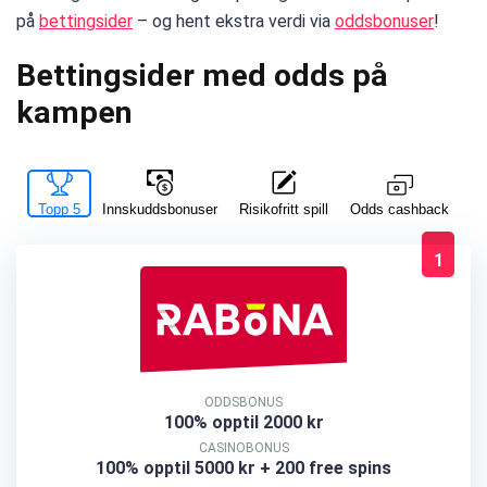
på
bettingsider
– og hent ekstra verdi via
oddsbonuser
!
Bettingsider med odds på
kampen
Topp 5
Innskuddsbonuser
Risikofritt spill
La
Odds cashback
1
ODDSBONUS
100% opptil 2000 kr
CASINOBONUS
100% opptil 5000 kr + 200 free spins