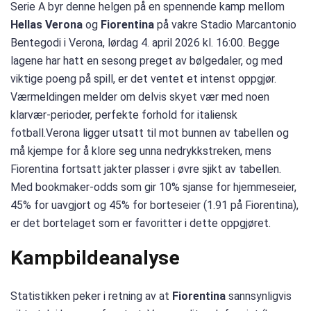
Serie A byr denne helgen på en spennende kamp mellom
Hellas Verona
og
Fiorentina
på vakre Stadio Marcantonio
Bentegodi i Verona, lørdag 4. april 2026 kl. 16:00. Begge
lagene har hatt en sesong preget av bølgedaler, og med
viktige poeng på spill, er det ventet et intenst oppgjør.
Værmeldingen melder om delvis skyet vær med noen
klarvær-perioder, perfekte forhold for italiensk
fotball.Verona ligger utsatt til mot bunnen av tabellen og
må kjempe for å klore seg unna nedrykkstreken, mens
Fiorentina fortsatt jakter plasser i øvre sjikt av tabellen.
Med bookmaker-odds som gir 10% sjanse for hjemmeseier,
45% for uavgjort og 45% for borteseier (1.91 på Fiorentina),
er det bortelaget som er favoritter i dette oppgjøret.
Kampbildeanalyse
Statistikken peker i retning av at
Fiorentina
sannsynligvis