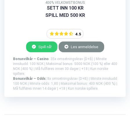
400% VELKOMSTBONUS
SETT INN 100 KR
SPILL MED 500 KR
4.5
Spill nå!
Les anmeldelse
Bonusvilkår – Casino
: 35x omsetningskrav (D+B) | Minste
innskudd: 100 NOK | Maksimal bonus: 5000 NOK (100 %) eller 400
NOK (400 %) | Må fullføres innen 30 dager | +18 | Kun norske
spillere.
Bonusvilkår – Odds:
8x omsetningskrav (D+B) | Minste innskudd:
100 NOK | Minste odds: 1,80 | Maksimal bonus: 400 NOK (400 %) |
Må fullføres innen 14 dager | +18 | Kun norske spillere.