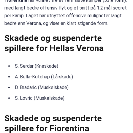
Fiorentina
har vunnet tre av fem siste kamper (53% form),
med langt bedre offensiv flyt og et snitt på 1.2 mål scoret
per kamp. Laget har utnyttet offensive muligheter langt
bedre enn Verona, og viser en klart stigende form.
Skadede og suspenderte
spillere for Hellas Verona
S. Serdar (Kneskade)
A. Bella-Kotchap (Lårskade)
D. Bradaric (Muskelskade)
S. Lovric (Muskelskade)
Skadede og suspenderte
spillere for Fiorentina