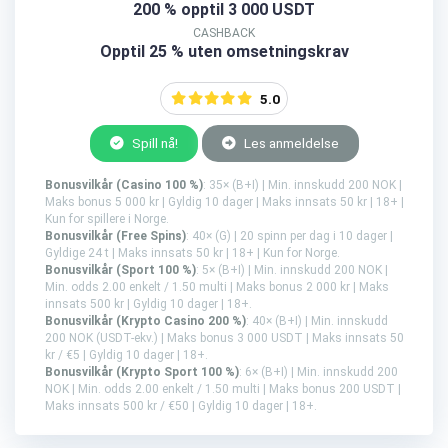
200 % opptil 3 000 USDT
CASHBACK
Opptil 25 % uten omsetningskrav
5.0
Spill nå!
Les anmeldelse
Bonusvilkår (Casino 100 %)
: 35× (B+I) | Min. innskudd 200 NOK |
Maks bonus 5 000 kr | Gyldig 10 dager | Maks innsats 50 kr | 18+ |
Kun for spillere i Norge.
Bonusvilkår (Free Spins)
: 40× (G) | 20 spinn per dag i 10 dager |
Gyldige 24 t | Maks innsats 50 kr | 18+ | Kun for Norge.
Bonusvilkår (Sport 100 %)
: 5× (B+I) | Min. innskudd 200 NOK |
Min. odds 2.00 enkelt / 1.50 multi | Maks bonus 2 000 kr | Maks
innsats 500 kr | Gyldig 10 dager | 18+.
Bonusvilkår (Krypto Casino 200 %)
: 40× (B+I) | Min. innskudd
200 NOK (USDT-ekv.) | Maks bonus 3 000 USDT | Maks innsats 50
kr / €5 | Gyldig 10 dager | 18+.
Bonusvilkår (Krypto Sport 100 %)
: 6× (B+I) | Min. innskudd 200
NOK | Min. odds 2.00 enkelt / 1.50 multi | Maks bonus 200 USDT |
Maks innsats 500 kr / €50 | Gyldig 10 dager | 18+.