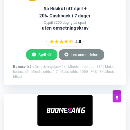
$5 Risikofritt spill +
20% Cashback i 7 dager
Opptil $200 daglig på sport
uten omsetningskrav
4.5
Spill nå!
Les anmeldelse
Bonusvilkår:
Omsetningskrav 1x | Minste innskudd: $10 | Maks
bonus: $5 | Minste odds: 1.7 | Maks odds: 1000 | +18 | Eksklusivt
tilbud
5