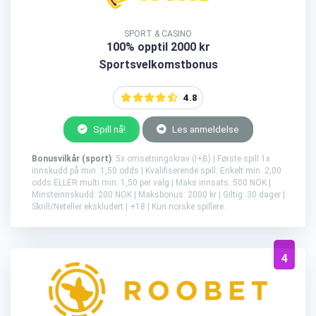
SPORT & CASINO
100% opptil 2000 kr
Sportsvelkomstbonus
4.8
Spill nå!
Les anmeldelse
Bonusvilkår (sport)
: 5x omsetningskrav (I+B) | Første spill 1x
innskudd på min. 1,50 odds | Kvalifiserende spill: Enkelt min. 2,00
odds ELLER multi min. 1,50 per valg | Maks innsats: 500 NOK |
Minsteinnskudd: 200 NOK | Maksbonus: 2000 kr | Giltig: 30 dager |
Skrill/Neteller ekskludert | +18 | Kun norske spillere.
4