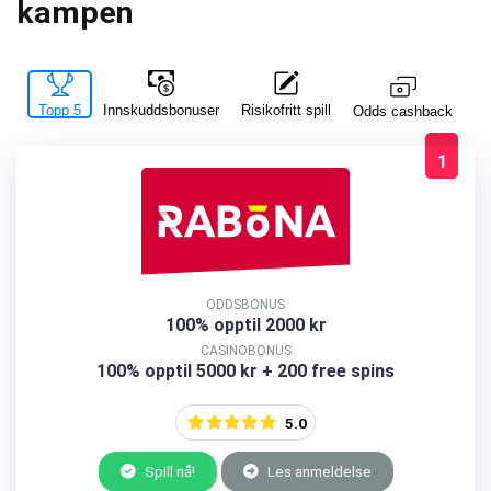
kampen
Topp 5
Innskuddsbonuser
Risikofritt spill
La
Odds cashback
1
ODDSBONUS
100% opptil 2000 kr
CASINOBONUS
100% opptil 5000 kr + 200 free spins
5.0
Spill nå!
Les anmeldelse