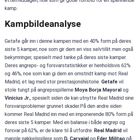
ettermiddagen, noe som gir gode forhold for en spennende
kamp.
Kampbildeanalyse
Getafe går inn i denne kampen med en 40% form på deres
siste 5 kamper, noe som gir dem en viss selvtillit men også
bekymringer, spesielt med tanke på deres siste kamper.
Deres angreps- og forsvarstatistikker er henholdsvis 62%
og 46%, noe som kan gi dem en omstridt kamp mot Real
Madrid, et lag med stor prestasjonshistorie.
Getafe
vil
stole tungt på angrepsspillerne
Moya Borja Mayoral
og
Vinicius Jr.
, spesielt siden de kan utnytte Real Madrid sine
forsvarsproblemer grunnet skader.På den andre siden
kommer Real Madrid inn med en imponerende 80% form på
deres siste 5 kamper. Med en balanse i både angrep og
forsvar på 62%, er de klare til å utfordre.
Real Madrid
vil
mangle nøkkelspillere som
D. Carvajal
og
Eder Militao
på