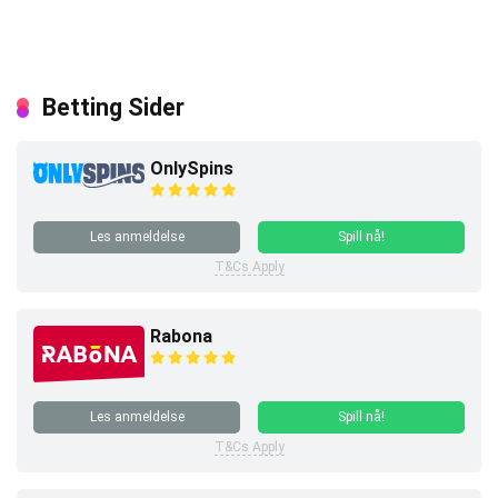
Betting Sider
OnlySpins
Les anmeldelse
Spill nå!
T&Cs Apply
Rabona
Les anmeldelse
Spill nå!
T&Cs Apply