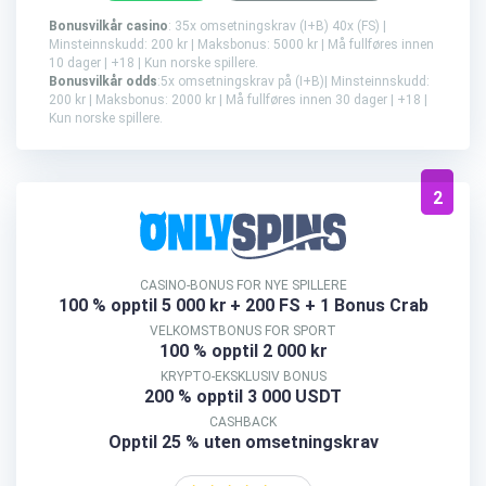
Bonusvilkår casino
: 35x omsetningskrav (I+B) 40x (FS) |
Minsteinnskudd: 200 kr | Maksbonus: 5000 kr | Må fullføres innen
10 dager | +18 | Kun norske spillere.
Bonusvilkår odds
:5x omsetningskrav på (I+B)| Minsteinnskudd:
200 kr | Maksbonus: 2000 kr | Må fullføres innen 30 dager | +18 |
Kun norske spillere.
2
CASINO-BONUS FOR NYE SPILLERE
100 % opptil 5 000 kr
+ 200 FS + 1 Bonus Crab
VELKOMSTBONUS FOR SPORT
100 % opptil 2 000 kr
KRYPTO-EKSKLUSIV BONUS
200 % opptil 3 000 USDT
CASHBACK
Opptil 25 % uten omsetningskrav