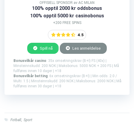
OFFISIELL SPONSOR av AC MILAN
100% opptil 2000 kr oddsbonus
100% opptil 5000 kr casinobonus
+200 FREE SPINS
4.5
Spill nå
Les anmeldelse
Bonusvilkår casino
: 35x omsetningskrav (B+I) FS (40x) |
Minsteinnskudd: 200 NOK | Maksbonus: 5000 NOK + 200 FS | Må
fullføres innen 10 dager | +18
Bonusvilkår betting
: 6x omsetningskrav (B+I) | Min odds: 2.0 /
Multi: 1.5 | Minsteinnskudd: 200 NOK | Maksbonus: 2000 NOK | Må
fullføres innen 30 dager | +18
Fotball
,
Sport