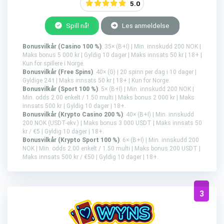
5.0
Spill nå!
Les anmeldelse
Bonusvilkår (Casino 100 %)
: 35× (B+I) | Min. innskudd 200 NOK |
Maks bonus 5 000 kr | Gyldig 10 dager | Maks innsats 50 kr | 18+ |
Kun for spillere i Norge.
Bonusvilkår (Free Spins)
: 40× (G) | 20 spinn per dag i 10 dager |
Gyldige 24 t | Maks innsats 50 kr | 18+ | Kun for Norge.
Bonusvilkår (Sport 100 %)
: 5× (B+I) | Min. innskudd 200 NOK |
Min. odds 2.00 enkelt / 1.50 multi | Maks bonus 2 000 kr | Maks
innsats 500 kr | Gyldig 10 dager | 18+.
Bonusvilkår (Krypto Casino 200 %)
: 40× (B+I) | Min. innskudd
200 NOK (USDT-ekv.) | Maks bonus 3 000 USDT | Maks innsats 50
kr / €5 | Gyldig 10 dager | 18+.
Bonusvilkår (Krypto Sport 100 %)
: 6× (B+I) | Min. innskudd 200
NOK | Min. odds 2.00 enkelt / 1.50 multi | Maks bonus 200 USDT |
Maks innsats 500 kr / €50 | Gyldig 10 dager | 18+.
3