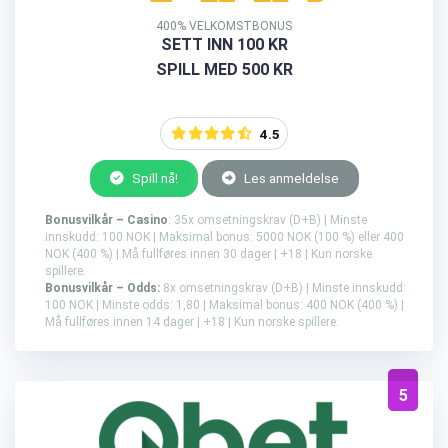
400% VELKOMSTBONUS
SETT INN 100 KR
SPILL MED 500 KR
4.5
Spill nå!
Les anmeldelse
Bonusvilkår – Casino
: 35x omsetningskrav (D+B) | Minste
innskudd: 100 NOK | Maksimal bonus: 5000 NOK (100 %) eller 400
NOK (400 %) | Må fullføres innen 30 dager | +18 | Kun norske
spillere.
Bonusvilkår – Odds:
8x omsetningskrav (D+B) | Minste innskudd:
100 NOK | Minste odds: 1,80 | Maksimal bonus: 400 NOK (400 %) |
Må fullføres innen 14 dager | +18 | Kun norske spillere.
5