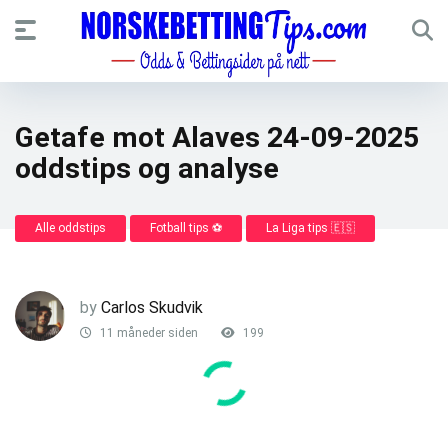
Getafe mot Alaves 24-09-2025
oddstips og analyse
Alle oddstips
Fotball tips ⚽
La Liga tips 🇪🇸
by
Carlos Skudvik
11 måneder siden
199