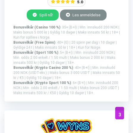
5.0
Spill nå!
Les anmeldelse
Bonusvilkår (Casino 100 %)
: 35× (B+I) | Min. innskudd 200 NOK |
Maks bonus 5 000 kr | Gyldig 10 dager | Maks innsats 50 kr | 18+ |
Kun for spillere i Norge.
Bonusvilkår (Free Spins)
: 40× (G) | 20 spinn per dag i 10 dager |
Gyldige 24 t | Maks innsats 50 kr | 18+ | Kun for Norge.
Bonusvilkår (Sport 100 %)
: 5× (B+I) | Min. innskudd 200 NOK |
Min. odds 2.00 enkelt / 1.50 multi | Maks bonus 2 000 kr | Maks
innsats 500 kr | Gyldig 10 dager | 18+.
Bonusvilkår (Krypto Casino 200 %)
: 40× (B+I) | Min. innskudd
200 NOK (USDT-ekv.) | Maks bonus 3 000 USDT | Maks innsats 50
kr / €5 | Gyldig 10 dager | 18+.
Bonusvilkår (Krypto Sport 100 %)
: 6× (B+I) | Min. innskudd 200
NOK | Min. odds 2.00 enkelt / 1.50 multi | Maks bonus 200 USDT |
Maks innsats 500 kr / €50 | Gyldig 10 dager | 18+.
3