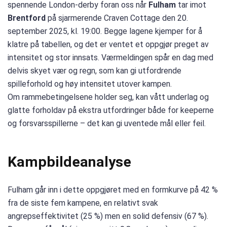
spennende London-derby foran oss når
Fulham
tar imot
Brentford
på sjarmerende Craven Cottage den 20.
september 2025, kl. 19:00. Begge lagene kjemper for å
klatre på tabellen, og det er ventet et oppgjør preget av
intensitet og stor innsats. Værmeldingen spår en dag med
delvis skyet vær og regn, som kan gi utfordrende
spilleforhold og høy intensitet utover kampen.
Om rammebetingelsene holder seg, kan vått underlag og
glatte forholdav på ekstra utfordringer både for keeperne
og forsvarsspillerne – det kan gi uventede mål eller feil.
Kampbildeanalyse
Fulham går inn i dette oppgjøret med en formkurve på 42 %
fra de siste fem kampene, en relativt svak
angrepseffektivitet (25 %) men en solid defensiv (67 %).