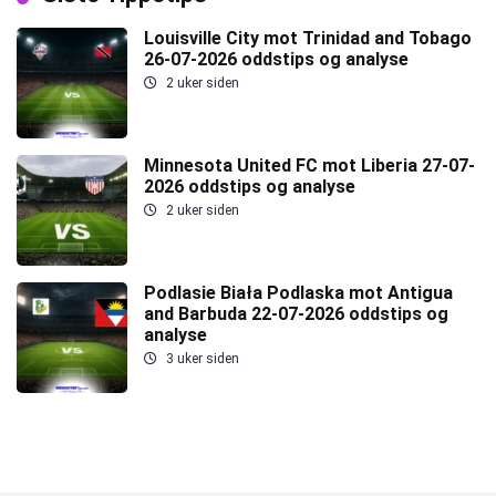
Louisville City mot Trinidad and Tobago
26-07-2026 oddstips og analyse
2 uker siden
Minnesota United FC mot Liberia 27-07-
2026 oddstips og analyse
2 uker siden
Podlasie Biała Podlaska mot Antigua
and Barbuda 22-07-2026 oddstips og
analyse
3 uker siden