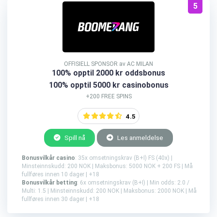
5
OFFISIELL SPONSOR av AC MILAN
100% opptil 2000 kr oddsbonus
100% opptil 5000 kr casinobonus
+200 FREE SPINS
4.5
Spill nå
Les anmeldelse
Bonusvilkår casino
: 35x omsetningskrav (B+I) FS (40x) |
Minsteinnskudd: 200 NOK | Maksbonus: 5000 NOK + 200 FS | Må
fullføres innen 10 dager | +18
Bonusvilkår betting
: 6x omsetningskrav (B+I) | Min odds: 2.0 /
Multi: 1.5 | Minsteinnskudd: 200 NOK | Maksbonus: 2000 NOK | Må
fullføres innen 30 dager | +18