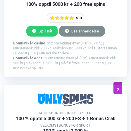
100% opptil 5000 kr + 200 free spins
5.0
Spill nå!
Les anmeldelse
Bonusvilkår casino
: 35x omsetningskrav (I+B) 40x (FS) |
Minsteinnskudd: 200 kr | Maksbonus: 5000 kr | Må fullføres innen
10 dager | +18 | Kun norske spillere.
Bonusvilkår odds
:5x omsetningskrav på (I+B)| Minsteinnskudd:
200 kr | Maksbonus: 2000 kr | Må fullføres innen 30 dager | +18 |
Kun norske spillere.
2
CASINO-BONUS FOR NYE SPILLERE
100 % opptil 5 000 kr
+ 200 FS + 1 Bonus Crab
VELKOMSTBONUS FOR SPORT
100 % opptil 2 000 kr