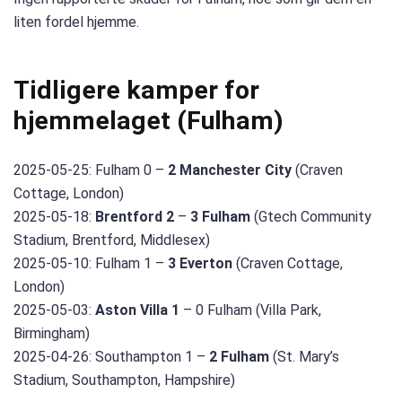
liten fordel hjemme.
Tidligere kamper for
hjemmelaget (Fulham)
2025-05-25: Fulham 0 –
2 Manchester City
(Craven
Cottage, London)
2025-05-18:
Brentford 2
–
3 Fulham
(Gtech Community
Stadium, Brentford, Middlesex)
2025-05-10: Fulham 1 –
3 Everton
(Craven Cottage,
London)
2025-05-03:
Aston Villa 1
– 0 Fulham (Villa Park,
Birmingham)
2025-04-26: Southampton 1 –
2 Fulham
(St. Mary’s
Stadium, Southampton, Hampshire)