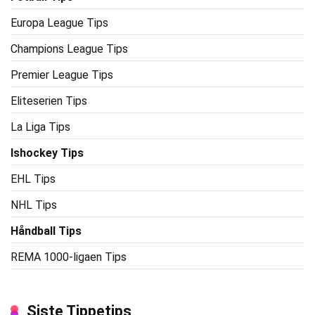
Europa League Tips
Champions League Tips
Premier League Tips
Eliteserien Tips
La Liga Tips
Ishockey Tips
EHL Tips
NHL Tips
Håndball Tips
REMA 1000-ligaen Tips
Siste Tippetips