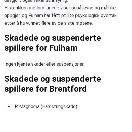
uavgjort også virker sannsynlig.
Historikken mellom lagene viser også jevne og målrike
oppgjør, og Fulham har fått et lite psykologisk overtak
etter å ha vunnet flere av de siste møtene.
Skadede og suspenderte
spillere for Fulham
Ingen kjente skader eller suspensjoner.
Skadede og suspenderte
spillere for Brentford
P. Maghoma (Hamstringskade)