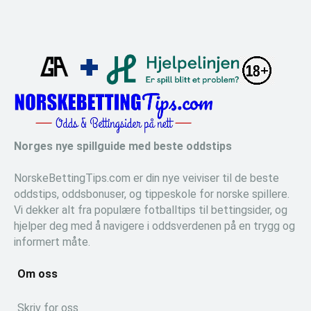
Norges nye spillguide med beste oddstips
NorskeBettingTips.com er din nye veiviser til de beste
oddstips, oddsbonuser, og tippeskole for norske spillere.
Vi dekker alt fra populære fotballtips til bettingsider, og
hjelper deg med å navigere i oddsverdenen på en trygg og
informert måte.
Om oss
Skriv for oss