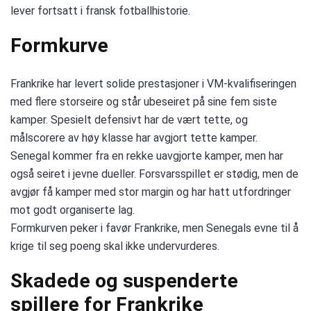
lever fortsatt i fransk fotballhistorie.
Formkurve
Frankrike har levert solide prestasjoner i VM-kvalifiseringen
med flere storseire og står ubeseiret på sine fem siste
kamper. Spesielt defensivt har de vært tette, og
målscorere av høy klasse har avgjort tette kamper.
Senegal kommer fra en rekke uavgjorte kamper, men har
også seiret i jevne dueller. Forsvarsspillet er stødig, men de
avgjør få kamper med stor margin og har hatt utfordringer
mot godt organiserte lag.
Formkurven peker i favør Frankrike, men Senegals evne til å
krige til seg poeng skal ikke undervurderes.
Skadede og suspenderte
spillere for Frankrike