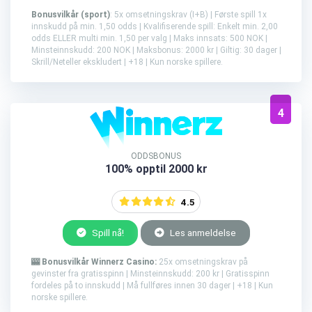
Bonusvilkår (sport)
: 5x omsetningskrav (I+B) | Første spill 1x
innskudd på min. 1,50 odds | Kvalifiserende spill: Enkelt min. 2,00
odds ELLER multi min. 1,50 per valg | Maks innsats: 500 NOK |
Minsteinnskudd: 200 NOK | Maksbonus: 2000 kr | Giltig: 30 dager |
Skrill/Neteller ekskludert | +18 | Kun norske spillere.
4
ODDSBONUS
100% opptil 2000 kr
4.5
Spill nå!
Les anmeldelse
🎰 Bonusvilkår Winnerz Casino:
25x omsetningskrav på
gevinster fra gratisspinn | Minsteinnskudd: 200 kr | Gratisspinn
fordeles på to innskudd | Må fullføres innen 30 dager | +18 | Kun
norske spillere.