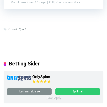
Må fullføres innen 14 dager | +18 | Kun norske spillere.
Fotball
,
Sport
Betting Sider
OnlySpins
Les anmeldelse
Spill nå!
T&Cs Apply