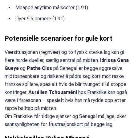
Mbappé anytime målscorer (1.91)
Over 9.5 cornere (1.91)
Potensielle scenarioer for gule kort
Værsituasjonen (regnvær) og to fysisk sterke lag kan gi
flere harde dueller, særlig sentral på midten.
Idrissa Gana
Gueye
og
Pathe Ciss
på Senegal er begge aggressive
midtbaneankere og risikerer å pådra seg kort mot raske
franske spillere, spesielt hvis de blir tvunget til å stoppe
kontringer.
Aurélien Tchouaméni
hos Frankrike kan også
være i faresonen – spesielt hvis han må rydde opp etter
tapte balltap på midten.
Om Frankrike får tidlige sjanser og Senegal må jage, øker
sannsynligheten for frustrasjonskort på begge lag.