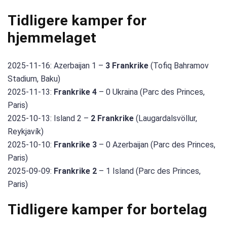
Tidligere kamper for
hjemmelaget
2025-11-16: Azerbaijan 1 –
3 Frankrike
(Tofiq Bahramov
Stadium, Baku)
2025-11-13:
Frankrike 4
– 0 Ukraina (Parc des Princes,
Paris)
2025-10-13: Island 2 –
2 Frankrike
(Laugardalsvöllur,
Reykjavík)
2025-10-10:
Frankrike 3
– 0 Azerbaijan (Parc des Princes,
Paris)
2025-09-09:
Frankrike 2
– 1 Island (Parc des Princes,
Paris)
Tidligere kamper for bortelag