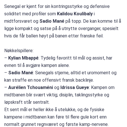
Senegal er kjent for sin kontringsstyrke og defensive
soliditet med profiler som
Kalidou Koulibaly
i
midtforsvaret og
Sadio Mané
på topp. De kan komme til å
ligge kompakt og satse på å utnytte overganger, spesielt
hvis de får ballen høyt på banen etter franske feil.
Nøkkelspillere:
–
Kylian Mbappé
: Tydelig favoritt til mål og assist, har
evnen til å avgjøre kampen alene.
–
Sadio Mané
: Senegals stjerne, alltid et uromoment og
kan straffe en noe offensivt fransk backlinje.
–
Aurélien Tchouaméni
og
Idrissa Gueye
: Kampen om
midtbanen blir svært viktig; disiplin, taklingsstyrke og
løpskraft står sentralt.
Et sent mål er heller ikke å utelukke, og de fysiske
kampene i midtbanen kan føre til flere gule kort enn
normalt grunnet regnværet og første kamp-nervene.