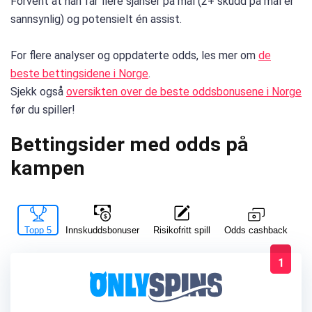
Forvent at han får flere sjanser på mål (2+ skudd på mål er
sannsynlig) og potensielt én assist.
For flere analyser og oppdaterte odds, les mer om
de
beste bettingsidene i Norge
.
Sjekk også
oversikten over de beste oddsbonusene i Norge
før du spiller!
Bettingsider med odds på
kampen
Topp 5
Innskuddsbonuser
Risikofritt spill
La
Odds cashback
1