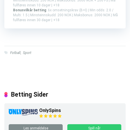
Minsteinnskudd: 200 NOK | Maksbonus: 5000 NOK + 200 FS | Må
fullføres innen 10 dager | +18
Bonusvilkår betting
: 6x omsetningskrav (B+I) | Min odds: 2.0 /
Multi: 1.5 | Minsteinnskudd: 200 NOK | Maksbonus: 2000 NOK | Må
fullføres innen 30 dager | +18
Fotball
,
Sport
Betting Sider
OnlySpins
Les anmeldelse
Spill nå!