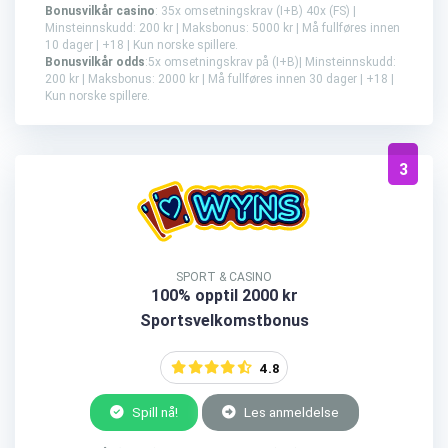
Bonusvilkår casino
: 35x omsetningskrav (I+B) 40x (FS) |
Minsteinnskudd: 200 kr | Maksbonus: 5000 kr | Må fullføres innen
10 dager | +18 | Kun norske spillere.
Bonusvilkår odds
:5x omsetningskrav på (I+B)| Minsteinnskudd:
200 kr | Maksbonus: 2000 kr | Må fullføres innen 30 dager | +18 |
Kun norske spillere.
3
SPORT & CASINO
100% opptil 2000 kr
Sportsvelkomstbonus
4.8
Spill nå!
Les anmeldelse