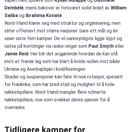
våpen med spillere som
Kylian Mbappé
og
Ousmane
Dembélé
, mens bakover er forsvaret solid ledet av
William
Saliba
og
Ibrahima Konaté
.
Nord-Irland klarer seg med struktur og organisering, men
sliter offensivt mot større nasjoner: bare ett mål og én
seier siste fem kamper. De vil sannsynligvis ligge dypt og
satse på kontringer via raske vinger som
Paul Smyth
eller
Jamie Reid
. Her blir det avgjørende hvordan de kan stå
imot et fransk lag som har klart å holde nullen mot både
Ukraina og Aserbajdsjan i kvalifiseringen.
Skader og suspensjoner kan føre til noe rotasjon, spesielt
for Frankrike, som har bred stall og mulighet til å hvile
nøkkelspillere. Nord-Irland mangler flere rutinerte
nøkkelspillere, noe som svekker deres sjanser for å
overraske.
Tidligere kamper for