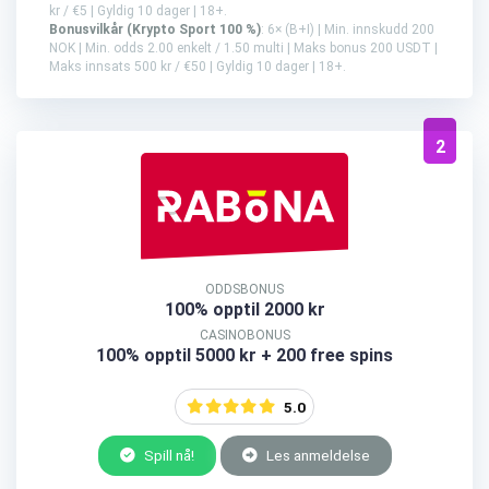
kr / €5 | Gyldig 10 dager | 18+.
Bonusvilkår (Krypto Sport 100 %)
: 6× (B+I) | Min. innskudd 200
NOK | Min. odds 2.00 enkelt / 1.50 multi | Maks bonus 200 USDT |
Maks innsats 500 kr / €50 | Gyldig 10 dager | 18+.
2
ODDSBONUS
100% opptil 2000 kr
CASINOBONUS
100% opptil 5000 kr + 200 free spins
5.0
Spill nå!
Les anmeldelse