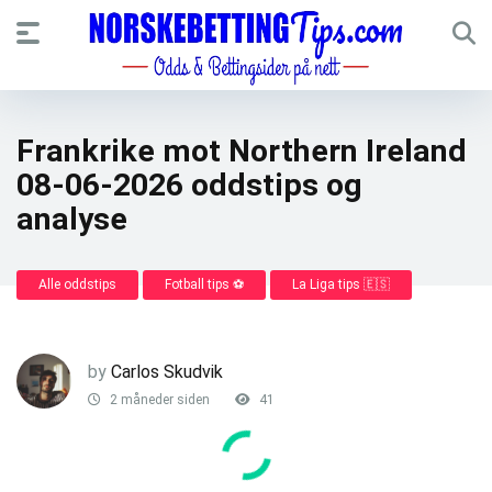
Frankrike mot Northern Ireland
08-06-2026 oddstips og
analyse
Alle oddstips
Fotball tips ⚽
La Liga tips 🇪🇸
by
Carlos Skudvik
2 måneder siden
41