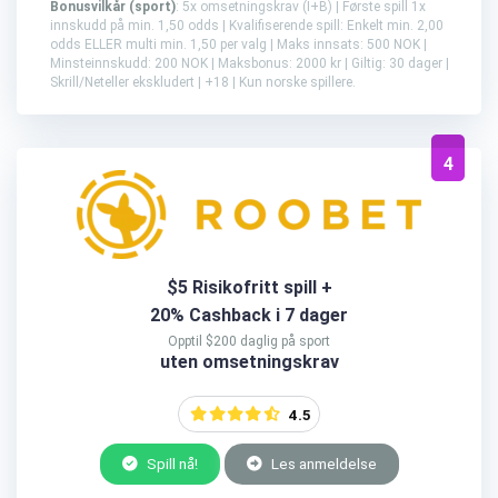
Bonusvilkår (sport)
: 5x omsetningskrav (I+B) | Første spill 1x
innskudd på min. 1,50 odds | Kvalifiserende spill: Enkelt min. 2,00
odds ELLER multi min. 1,50 per valg | Maks innsats: 500 NOK |
Minsteinnskudd: 200 NOK | Maksbonus: 2000 kr | Giltig: 30 dager |
Skrill/Neteller ekskludert | +18 | Kun norske spillere.
4
$5 Risikofritt spill +
20% Cashback i 7 dager
Opptil $200 daglig på sport
uten omsetningskrav
4.5
Spill nå!
Les anmeldelse