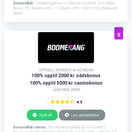
Bonusvilkår:
Omsetningskrav 1x | Minste innskudd: $10 | Maks
bonus: $5 | Minste odds: 1.7 | Maks odds: 1000 | +18 | Eksklusivt
tilbud
5
OFFISIELL SPONSOR av AC MILAN
100% opptil 2000 kr oddsbonus
100% opptil 5000 kr casinobonus
+200 FREE SPINS
4.5
Spill nå
Les anmeldelse
Bonusvilkår casino
: 35x omsetningskrav (B+I) FS (40x) |