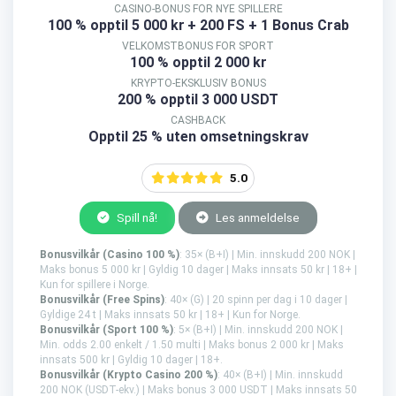
CASINO-BONUS FOR NYE SPILLERE
100 % opptil 5 000 kr
+ 200 FS + 1 Bonus Crab
VELKOMSTBONUS FOR SPORT
100 % opptil 2 000 kr
KRYPTO-EKSKLUSIV BONUS
200 % opptil 3 000 USDT
CASHBACK
Opptil 25 % uten omsetningskrav
5.0
Spill nå!
Les anmeldelse
Bonusvilkår (Casino 100 %)
: 35× (B+I) | Min. innskudd 200 NOK |
Maks bonus 5 000 kr | Gyldig 10 dager | Maks innsats 50 kr | 18+ |
Kun for spillere i Norge.
Bonusvilkår (Free Spins)
: 40× (G) | 20 spinn per dag i 10 dager |
Gyldige 24 t | Maks innsats 50 kr | 18+ | Kun for Norge.
Bonusvilkår (Sport 100 %)
: 5× (B+I) | Min. innskudd 200 NOK |
Min. odds 2.00 enkelt / 1.50 multi | Maks bonus 2 000 kr | Maks
innsats 500 kr | Gyldig 10 dager | 18+.
Bonusvilkår (Krypto Casino 200 %)
: 40× (B+I) | Min. innskudd
200 NOK (USDT-ekv.) | Maks bonus 3 000 USDT | Maks innsats 50