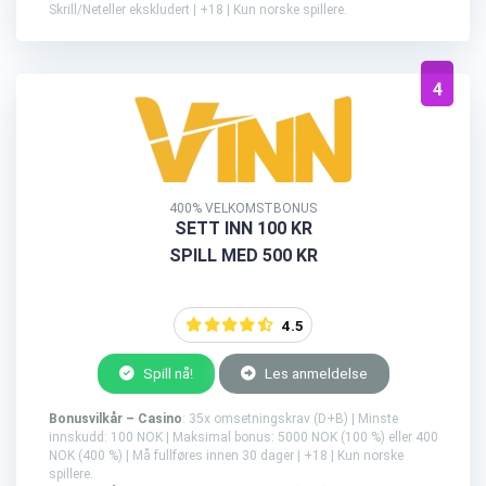
Skrill/Neteller ekskludert | +18 | Kun norske spillere.
4
400% VELKOMSTBONUS
SETT INN 100 KR
SPILL MED 500 KR
4.5
Spill nå!
Les anmeldelse
Bonusvilkår – Casino
: 35x omsetningskrav (D+B) | Minste
innskudd: 100 NOK | Maksimal bonus: 5000 NOK (100 %) eller 400
NOK (400 %) | Må fullføres innen 30 dager | +18 | Kun norske
spillere.