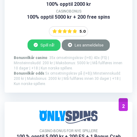
100% opptil 2000 kr
CASINOBONUS
100% opptil 5000 kr + 200 free spins
5.0
Spill nå!
Les anmeldelse
Bonusvilkår casino
: 35x omsetningskrav (I+B) 40x (FS) |
Minsteinnskudd: 200 kr | Maksbonus: 5000 kr | Må fullføres innen
10 dager | +18 | Kun norske spillere.
Bonusvilkår odds
:5x omsetningskrav på (I+B)| Minsteinnskudd:
200 kr | Maksbonus: 2000 kr | Må fullføres innen 30 dager | +18 |
Kun norske spillere.
2
CASINO-BONUS FOR NYE SPILLERE
100 % opptil 5 000 kr
+ 200 FS + 1 Bonus Crab