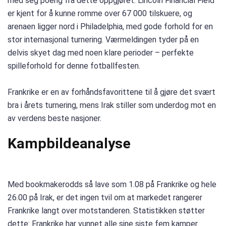
med seg poeng fra dette oppgjøret. Lincoln Financial Field
er kjent for å kunne romme over 67 000 tilskuere, og
arenaen ligger nord i Philadelphia, med gode forhold for en
stor internasjonal turnering. Værmeldingen tyder på en
delvis skyet dag med noen klare perioder – perfekte
spilleforhold for denne fotballfesten.
Frankrike er en av forhåndsfavorittene til å gjøre det svært
bra i årets turnering, mens Irak stiller som underdog mot en
av verdens beste nasjoner.
Kampbildeanalyse
Med bookmakerodds så lave som 1.08 på Frankrike og hele
26.00 på Irak, er det ingen tvil om at markedet rangerer
Frankrike langt over motstanderen. Statistikken støtter
dette: Frankrike har vunnet alle sine siste fem kamper