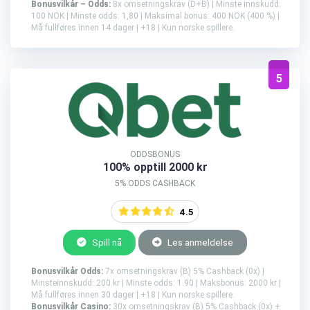
Bonusvilkår – Odds:
8x omsetningskrav (D+B) | Minste innskudd:
100 NOK | Minste odds: 1,80 | Maksimal bonus: 400 NOK (400 %) |
Må fullføres innen 14 dager | +18 | Kun norske spillere.
5
ODDSBONUS
100% opptill 2000 kr
5% ODDS CASHBACK
4.5
Spill nå
Les anmeldelse
Bonusvilkår Odds:
7x omsetningskrav (B) 5% Cashback (0x) |
Minsteinnskudd: 200 kr | Minste odds: 1.90 | Maksbonus: 2000 kr |
Må fullføres innen 30 dager | +18 | Kun norske spillere.
Bonusvilkår Casino:
30x omsetningskrav (B) 5% Cashback (0x) +