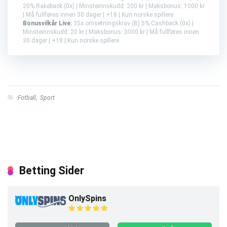
20% Rakeback (0x) | Minsteinnskudd: 200 kr | Maksbonus: 1000 kr
| Må fullføres innen 30 dager | +18 | Kun norske spillere.
Bonusvilkår Live:
35x omsetningskrav (B) 5% Cashback (0x) |
Minsteinnskudd: 20 kr | Maksbonus: 3000 kr | Må fullføres innen
30 dager | +18 | Kun norske spillere.
Fotball
,
Sport
Betting Sider
OnlySpins