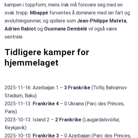
kampen i toppform, mens Irak må forsvare seg med en
svak tropp.
Mbappé
forventes å dominere med sin fart og
avslutningsevner, og spillere som
Jean-Philippe Mateta
,
Adrien Rabiot
og
Ousmane Dembélé
vil også være
sentrale.
Tidligere kamper for
hjemmelaget
2025-11-16: Azerbaijan 1 –
3 Frankrike
(Tofiq Bahramov
Stadium, Baku)
2025-11-13:
Frankrike 4
– 0 Ukraina (Parc des Princes,
Paris)
2025-10-13: Island 2 –
2 Frankrike
(Laugardalsvöllur,
Reykjavík)
2025-10-10:
Frankrike 3
– 0 Azerbaijan (Parc des Princes,