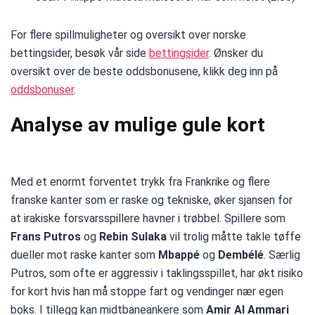
For flere spillmuligheter og oversikt over norske
bettingsider, besøk vår side
bettingsider
. Ønsker du
oversikt over de beste oddsbonusene, klikk deg inn på
oddsbonuser
.
Analyse av mulige gule kort
Med et enormt forventet trykk fra Frankrike og flere
franske kanter som er raske og tekniske, øker sjansen for
at irakiske forsvarsspillere havner i trøbbel. Spillere som
Frans Putros
og
Rebin Sulaka
vil trolig måtte takle tøffe
dueller mot raske kanter som
Mbappé
og
Dembélé
. Særlig
Putros, som ofte er aggressiv i taklingsspillet, har økt risiko
for kort hvis han må stoppe fart og vendinger nær egen
boks. I tillegg kan midtbaneankere som
Amir Al Ammari