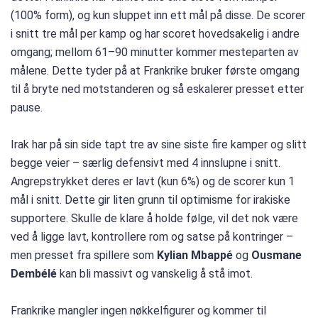
(100% form), og kun sluppet inn ett mål på disse. De scorer
i snitt tre mål per kamp og har scoret hovedsakelig i andre
omgang; mellom 61–90 minutter kommer mesteparten av
målene. Dette tyder på at Frankrike bruker første omgang
til å bryte ned motstanderen og så eskalerer presset etter
pause.
Irak har på sin side tapt tre av sine siste fire kamper og slitt
begge veier – særlig defensivt med 4 innslupne i snitt.
Angrepstrykket deres er lavt (kun 6%) og de scorer kun 1
mål i snitt. Dette gir liten grunn til optimisme for irakiske
supportere. Skulle de klare å holde følge, vil det nok være
ved å ligge lavt, kontrollere rom og satse på kontringer –
men presset fra spillere som
Kylian Mbappé
og
Ousmane
Dembélé
kan bli massivt og vanskelig å stå imot.
Frankrike mangler ingen nøkkelfigurer og kommer til