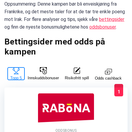
Oppsummering: Denne kampen bør bli enveiskjøring fra
Frankrike, og det meste taler for at de tar tre enkle poeng
mot Irak. For flere analyser og tips, sjekk våre
bettingsider
og finn de nyeste bonusmulighetene hos
oddsbonuser
.
Bettingsider med odds på
kampen
Topp 5
Innskuddsbonuser
Risikofritt spill
La
Odds cashback
1
ODDSBONUS