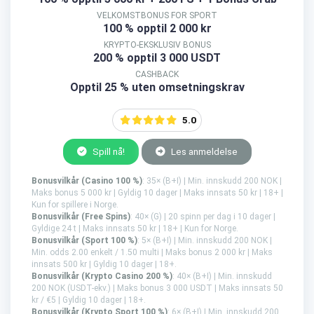
VELKOMSTBONUS FOR SPORT
100 % opptil 2 000 kr
KRYPTO-EKSKLUSIV BONUS
200 % opptil 3 000 USDT
CASHBACK
Opptil 25 % uten omsetningskrav
5.0
Spill nå!
Les anmeldelse
Bonusvilkår (Casino 100 %)
: 35× (B+I) | Min. innskudd 200 NOK |
Maks bonus 5 000 kr | Gyldig 10 dager | Maks innsats 50 kr | 18+ |
Kun for spillere i Norge.
Bonusvilkår (Free Spins)
: 40× (G) | 20 spinn per dag i 10 dager |
Gyldige 24 t | Maks innsats 50 kr | 18+ | Kun for Norge.
Bonusvilkår (Sport 100 %)
: 5× (B+I) | Min. innskudd 200 NOK |
Min. odds 2.00 enkelt / 1.50 multi | Maks bonus 2 000 kr | Maks
innsats 500 kr | Gyldig 10 dager | 18+.
Bonusvilkår (Krypto Casino 200 %)
: 40× (B+I) | Min. innskudd
200 NOK (USDT-ekv.) | Maks bonus 3 000 USDT | Maks innsats 50
kr / €5 | Gyldig 10 dager | 18+.
Bonusvilkår (Krypto Sport 100 %)
: 6× (B+I) | Min. innskudd 200