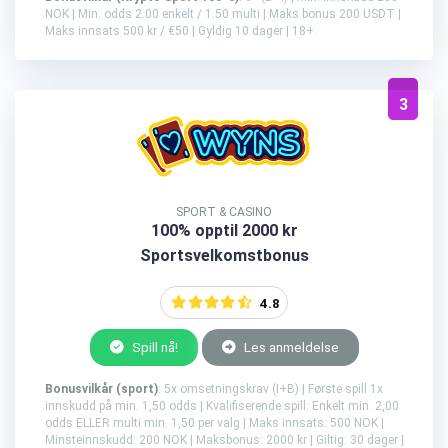
NOK | Min. odds 2.00 enkelt / 1.50 multi | Maks bonus 200 USDT |
Maks innsats 500 kr / €50 | Gyldig 10 dager | 18+.
3
SPORT & CASINO
100% opptil 2000 kr
Sportsvelkomstbonus
4.8
Spill nå!
Les anmeldelse
Bonusvilkår (sport)
: 5x omsetningskrav (I+B) | Første spill 1x
innskudd på min. 1,50 odds | Kvalifiserende spill: Enkelt min. 2,00
odds ELLER multi min. 1,50 per valg | Maks innsats: 500 NOK |
Minsteinnskudd: 200 NOK | Maksbonus: 2000 kr | Giltig: 30 dager |