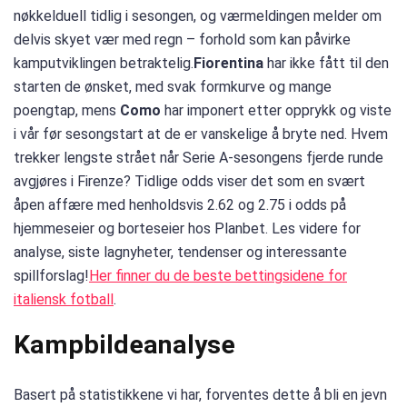
nøkkelduell tidlig i sesongen, og værmeldingen melder om
delvis skyet vær med regn – forhold som kan påvirke
kamputviklingen betraktelig.
Fiorentina
har ikke fått til den
starten de ønsket, med svak formkurve og mange
poengtap, mens
Como
har imponert etter opprykk og viste
i vår før sesongstart at de er vanskelige å bryte ned. Hvem
trekker lengste strået når Serie A-sesongens fjerde runde
avgjøres i Firenze? Tidlige odds viser det som en svært
åpen affære med henholdsvis 2.62 og 2.75 i odds på
hjemmeseier og borteseier hos Planbet. Les videre for
analyse, siste lagnyheter, tendenser og interessante
spillforslag!
Her finner du de beste bettingsidene for
italiensk fotball
.
Kampbildeanalyse
Basert på statistikkene vi har, forventes dette å bli en jevn