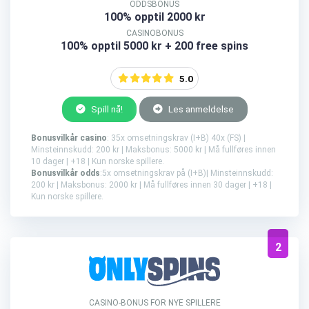
ODDSBONUS
100% opptil 2000 kr
CASINOBONUS
100% opptil 5000 kr + 200 free spins
5.0
Spill nå!
Les anmeldelse
Bonusvilkår casino
: 35x omsetningskrav (I+B) 40x (FS) |
Minsteinnskudd: 200 kr | Maksbonus: 5000 kr | Må fullføres innen
10 dager | +18 | Kun norske spillere.
Bonusvilkår odds
:5x omsetningskrav på (I+B)| Minsteinnskudd:
200 kr | Maksbonus: 2000 kr | Må fullføres innen 30 dager | +18 |
Kun norske spillere.
2
CASINO-BONUS FOR NYE SPILLERE