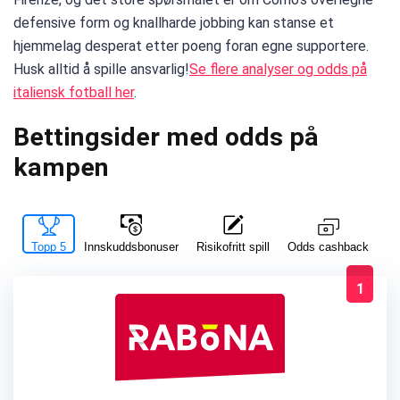
defensive form og knallharde jobbing kan stanse et
hjemmelag desperat etter poeng foran egne supportere.
Husk alltid å spille ansvarlig!
Se flere analyser og odds på
italiensk fotball her
.
Bettingsider med odds på
kampen
Topp 5
Innskuddsbonuser
Risikofritt spill
La
Odds cashback
1