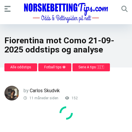
Fiorentina mot Como 21-09-
2025 oddstips og analyse
Alle oddstips
Fotball tips ⚽
Serie A tips 🇮🇹
by
Carlos Skudvik
11 måneder siden
152