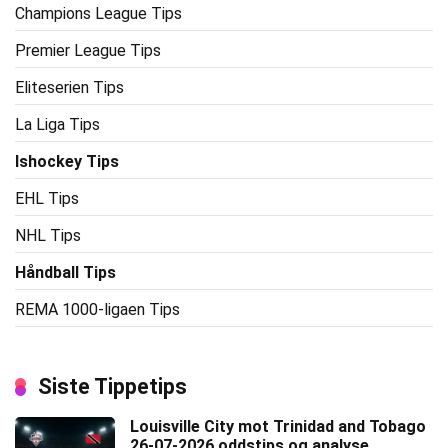
Champions League Tips
Premier League Tips
Eliteserien Tips
La Liga Tips
Ishockey Tips
EHL Tips
NHL Tips
Håndball Tips
REMA 1000-ligaen Tips
Siste Tippetips
Louisville City mot Trinidad and Tobago
26-07-2026 oddstips og analyse