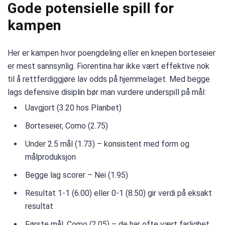
Gode ​​potensielle spill for
kampen
Her er kampen hvor poengdeling eller en knepen borteseier
er mest sannsynlig. Fiorentina har ikke vært effektive nok
til å rettferdiggjøre lav odds på hjemmelaget. Med begge
lags defensive disiplin bør man vurdere underspill på mål:
Uavgjort (3.20 hos Planbet)
Borteseier, Como (2.75)
Under 2.5 mål (1.73) – konsistent med form og
målproduksjon
Begge lag scorer – Nei (1.95)
Resultat 1-1 (6.00) eller 0-1 (8.50) gir verdi på eksakt
resultat
Første mål, Como (2.05) – de har ofte vært farlighet