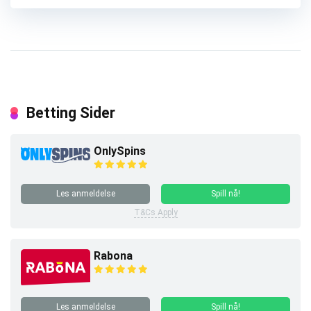
Betting Sider
OnlySpins
Les anmeldelse
Spill nå!
T&Cs Apply
Rabona
Les anmeldelse
Spill nå!