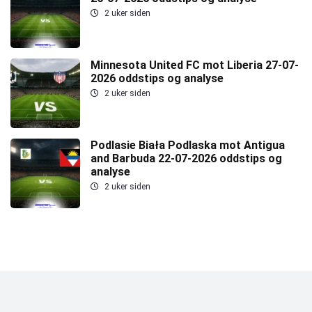
2 uker siden
Minnesota United FC mot Liberia 27-07-
2026 oddstips og analyse
2 uker siden
Podlasie Biała Podlaska mot Antigua
and Barbuda 22-07-2026 oddstips og
analyse
2 uker siden