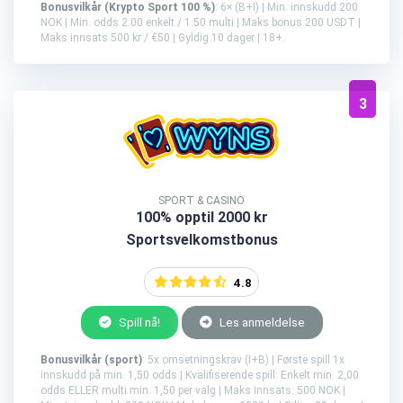
Bonusvilkår (Krypto Sport 100 %)
: 6× (B+I) | Min. innskudd 200
NOK | Min. odds 2.00 enkelt / 1.50 multi | Maks bonus 200 USDT |
Maks innsats 500 kr / €50 | Gyldig 10 dager | 18+.
3
SPORT & CASINO
100% opptil 2000 kr
Sportsvelkomstbonus
4.8
Spill nå!
Les anmeldelse
Bonusvilkår (sport)
: 5x omsetningskrav (I+B) | Første spill 1x
innskudd på min. 1,50 odds | Kvalifiserende spill: Enkelt min. 2,00
odds ELLER multi min. 1,50 per valg | Maks innsats: 500 NOK |