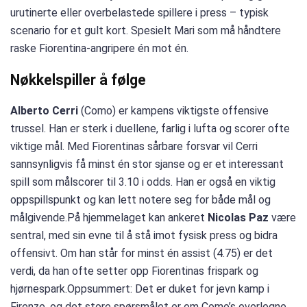
urutinerte eller overbelastede spillere i press – typisk
scenario for et gult kort. Spesielt Mari som må håndtere
raske Fiorentina-angripere én mot én.
Nøkkelspiller å følge
Alberto Cerri
(Como) er kampens viktigste offensive
trussel. Han er sterk i duellene, farlig i lufta og scorer ofte
viktige mål. Med Fiorentinas sårbare forsvar vil Cerri
sannsynligvis få minst én stor sjanse og er et interessant
spill som målscorer til 3.10 i odds. Han er også en viktig
oppspillspunkt og kan lett notere seg for både mål og
målgivende.På hjemmelaget kan ankeret
Nicolas Paz
være
sentral, med sin evne til å stå imot fysisk press og bidra
offensivt. Om han står for minst én assist (4.75) er det
verdi, da han ofte setter opp Fiorentinas frispark og
hjørnespark.Oppsummert: Det er duket for jevn kamp i
Firenze, og det store spørsmålet er om Como’s overlegne