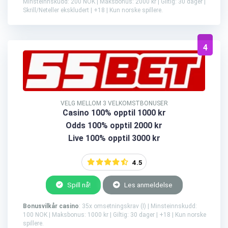
Minsteinnskudd: 200 NOK | Maksbonus: 2000 kr | Giltig: 30 dager |
Skrill/Neteller ekskludert | +18 | Kun norske spillere.
4
VELG MELLOM 3 VELKOMSTBONUSER
Casino 100% opptil 1000 kr
Odds 100% opptil 2000 kr
Live 100% opptil 3000 kr
4.5
Spill nå!
Les anmeldelse
Bonusvilkår casino
: 35x omsetningskrav (I) | Minsteinnskudd:
100 NOK | Maksbonus: 1000 kr | Giltig: 30 dager | +18 | Kun norske
spillere.