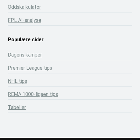
Oddskalkulator
FPL AI-analyse
Populære sider
Dagens kamper
Premier League tips
NHL tips
REMA 1000-ligaen tips
Tabeller