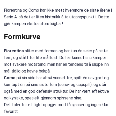
Fiorentina og Como har ikke møtt hverandre de siste årene i
Serie A, så det er liten historikk å ta utgangspunkt i. Dette
gjør kampen ekstra uforutsigbar!
Formkurve
Fiorentina
sliter med formen og har kun én seier på siste
fem, og stått for lite målfest. De har kunnet snu kamper
mot svakere motstand, men har en tendens til å slippe inn
mål tidlig og havne bakpå.
Como
på sin side har altså vunnet tre, spilt én uavgjort og
kun tapt én på sine siste fem (serie- og cupspill), og står
også med en god defensiv struktur. De har vært effektive
og kyniske, spesielt gjennom spissene sine.
Det taler for et tight oppgjør med få sjanser og ingen klar
favoritt.