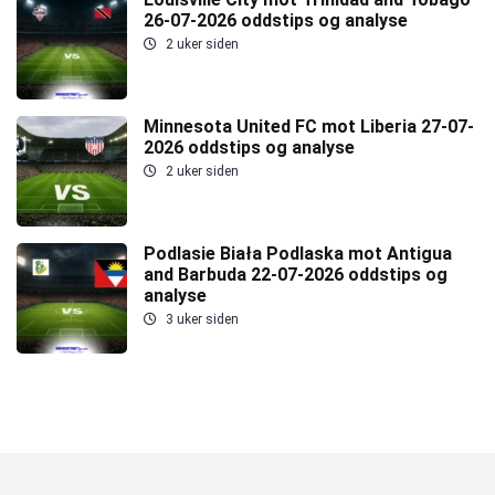
26-07-2026 oddstips og analyse
2 uker siden
Minnesota United FC mot Liberia 27-07-
2026 oddstips og analyse
2 uker siden
Podlasie Biała Podlaska mot Antigua
and Barbuda 22-07-2026 oddstips og
analyse
3 uker siden