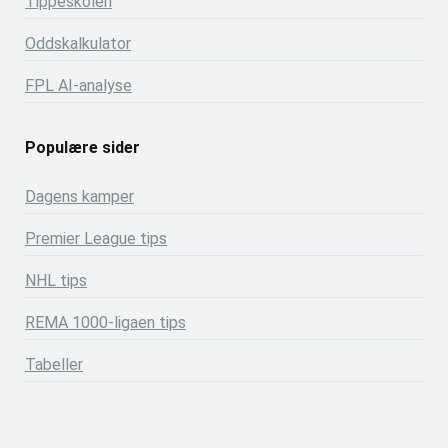
Tippeskolen
Oddskalkulator
FPL AI-analyse
Populære sider
Dagens kamper
Premier League tips
NHL tips
REMA 1000-ligaen tips
Tabeller