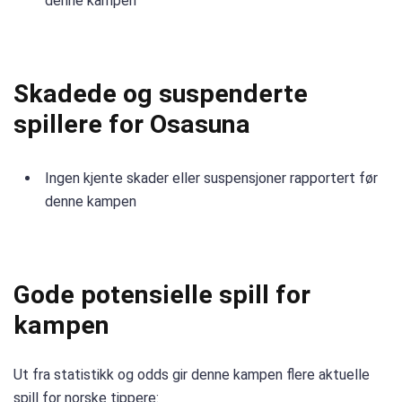
denne kampen
Skadede og suspenderte
spillere for Osasuna
Ingen kjente skader eller suspensjoner rapportert før
denne kampen
Gode ​​potensielle spill for
kampen
Ut fra statistikk og odds gir denne kampen flere aktuelle
spill for norske tippere: