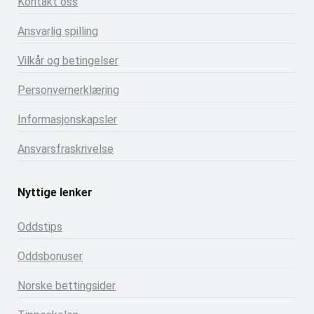
Kontakt oss
Ansvarlig spilling
Vilkår og betingelser
Personvernerklæring
Informasjonskapsler
Ansvarsfraskrivelse
Nyttige lenker
Oddstips
Oddsbonuser
Norske bettingsider