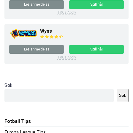
Les anmeldelse
Spill nå!
T&Cs Apply
Wyns
Les anmeldelse
Spill nå!
T&Cs Apply
Søk
Søk
Fotball Tips
Europa League Tips