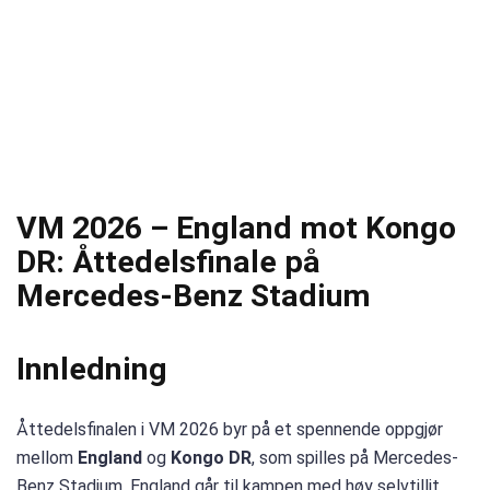
VM 2026 – England mot Kongo
DR: Åttedelsfinale på
Mercedes-Benz Stadium
Innledning
Åttedelsfinalen i VM 2026 byr på et spennende oppgjør
mellom
England
og
Kongo DR
, som spilles på Mercedes-
Benz Stadium. England går til kampen med høy selvtillit