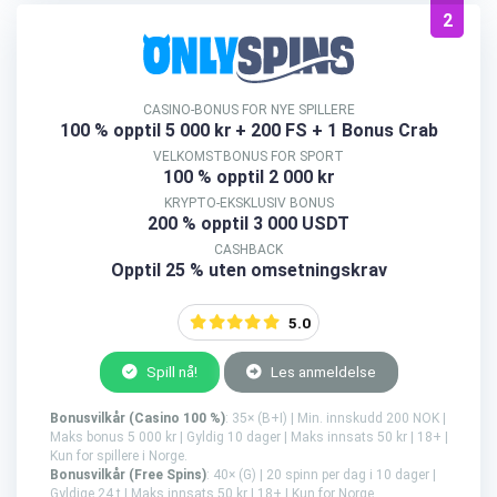
2
CASINO-BONUS FOR NYE SPILLERE
100 % opptil 5 000 kr
+ 200 FS + 1 Bonus Crab
VELKOMSTBONUS FOR SPORT
100 % opptil 2 000 kr
KRYPTO-EKSKLUSIV BONUS
200 % opptil 3 000 USDT
CASHBACK
Opptil 25 % uten omsetningskrav
5.0
Spill nå!
Les anmeldelse
Bonusvilkår (Casino 100 %)
: 35× (B+I) | Min. innskudd 200 NOK |
Maks bonus 5 000 kr | Gyldig 10 dager | Maks innsats 50 kr | 18+ |
Kun for spillere i Norge.
Bonusvilkår (Free Spins)
: 40× (G) | 20 spinn per dag i 10 dager |
Gyldige 24 t | Maks innsats 50 kr | 18+ | Kun for Norge.