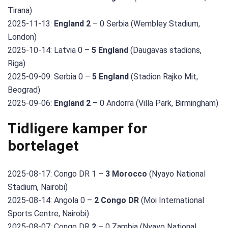
Tirana)
2025-11-13:
England 2
– 0 Serbia (Wembley Stadium,
London)
2025-10-14: Latvia 0 –
5 England
(Daugavas stadions,
Riga)
2025-09-09: Serbia 0 –
5 England
(Stadion Rajko Mit,
Beograd)
2025-09-06:
England 2
– 0 Andorra (Villa Park, Birmingham)
Tidligere kamper for
bortelaget
2025-08-17: Congo DR 1 –
3 Morocco
(Nyayo National
Stadium, Nairobi)
2025-08-14: Angola 0 –
2 Congo DR
(Moi International
Sports Centre, Nairobi)
2025-08-07: Congo DR
2
– 0 Zambia (Nyayo National