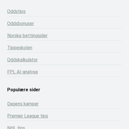
Oddstips
Oddsbonuser
Norske bettingsider
Tippeskolen
Oddskalkulator
FPL AI-analyse
Populære sider
Dagens kamper
Premier League tips
NHL tips