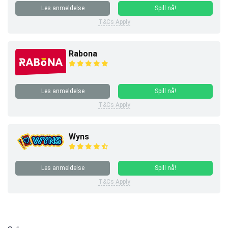
Les anmeldelse
Spill nå!
T&Cs Apply
Rabona
Les anmeldelse
Spill nå!
T&Cs Apply
Wyns
Les anmeldelse
Spill nå!
T&Cs Apply