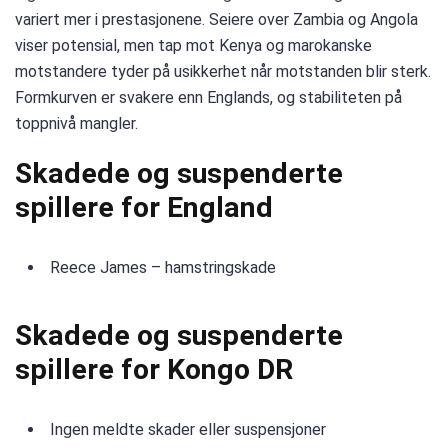
variert mer i prestasjonene. Seiere over Zambia og Angola
viser potensial, men tap mot Kenya og marokanske
motstandere tyder på usikkerhet når motstanden blir sterk.
Formkurven er svakere enn Englands, og stabiliteten på
toppnivå mangler.
Skadede og suspenderte
spillere for England
Reece James – hamstringskade
Skadede og suspenderte
spillere for Kongo DR
Ingen meldte skader eller suspensjoner