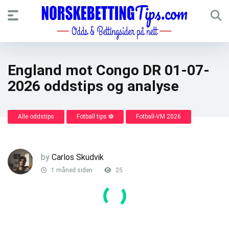
England mot Congo DR 01-07-
2026 oddstips og analyse
Alle oddstips
Fotball tips ⚽
Fotball-VM 2026
by
Carlos Skudvik
1 måned siden
25