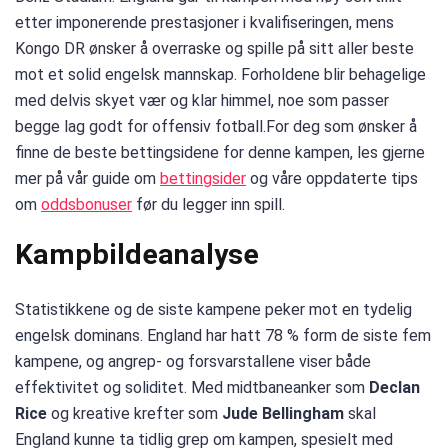
etter imponerende prestasjoner i kvalifiseringen, mens
Kongo DR ønsker å overraske og spille på sitt aller beste
mot et solid engelsk mannskap. Forholdene blir behagelige
med delvis skyet vær og klar himmel, noe som passer
begge lag godt for offensiv fotball.For deg som ønsker å
finne de beste bettingsidene for denne kampen, les gjerne
mer på vår guide om
bettingsider
og våre oppdaterte tips
om
oddsbonuser
før du legger inn spill.
Kampbildeanalyse
Statistikkene og de siste kampene peker mot en tydelig
engelsk dominans. England har hatt 78 % form de siste fem
kampene, og angrep- og forsvarstallene viser både
effektivitet og soliditet. Med midtbaneanker som
Declan
Rice
og kreative krefter som
Jude Bellingham
skal
England kunne ta tidlig grep om kampen, spesielt med