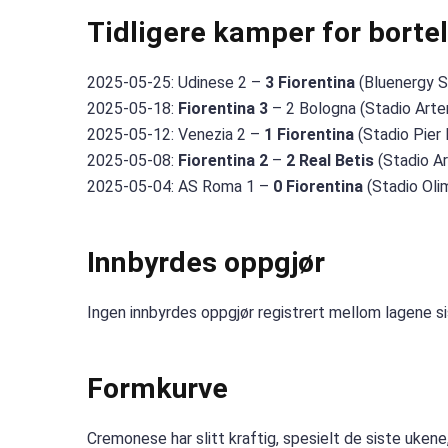
Tidligere kamper for borte
2025-05-25: Udinese 2 –
3 Fiorentina
(Bluenergy S
2025-05-18:
Fiorentina 3
– 2 Bologna (Stadio Artem
2025-05-12: Venezia 2 –
1 Fiorentina
(Stadio Pier 
2025-05-08:
Fiorentina 2
–
2 Real Betis
(Stadio Ar
2025-05-04: AS Roma 1 –
0 Fiorentina
(Stadio Oli
Innbyrdes oppgjør
Ingen innbyrdes oppgjør registrert mellom lagene 
Formkurve
Cremonese har slitt kraftig, spesielt de siste uke