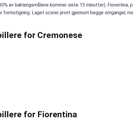
30% av baklengsmålene kommer siste 15 minutter). Fiorentina, p
tiv formstigning. Laget scorer jevnt gjennom begge omganger, m
illere for Cremonese
llere for Fiorentina