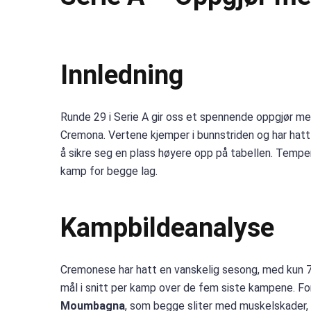
Innledning
Runde 29 i Serie A gir oss et spennende oppgjør m
Cremona. Vertene kjemper i bunnstriden og har hatt 
å sikre seg en plass høyere opp på tabellen. Temper
kamp for begge lag.
Kampbildeanalyse
Cremonese har hatt en vanskelig sesong, med kun 
mål i snitt per kamp over de fem siste kampene. For
Moumbagna
, som begge sliter med muskelskader,