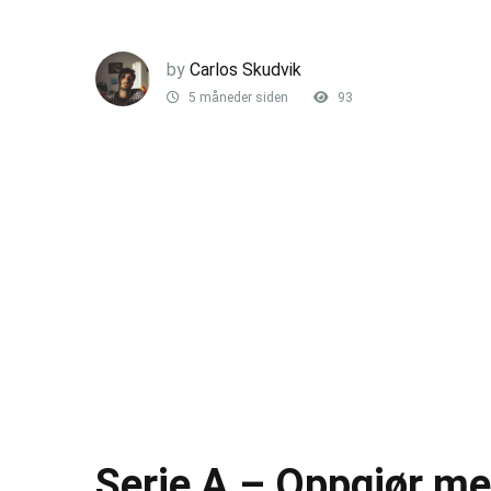
by
Carlos Skudvik
5 måneder siden
93
Serie A – Oppgjør m