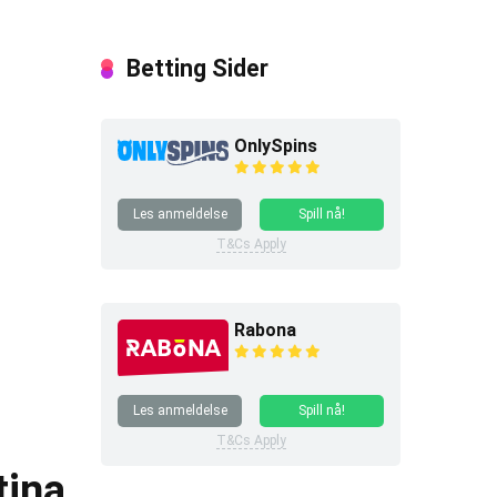
Betting Sider
OnlySpins
Les anmeldelse
Spill nå!
T&Cs Apply
Rabona
Les anmeldelse
Spill nå!
T&Cs Apply
tina