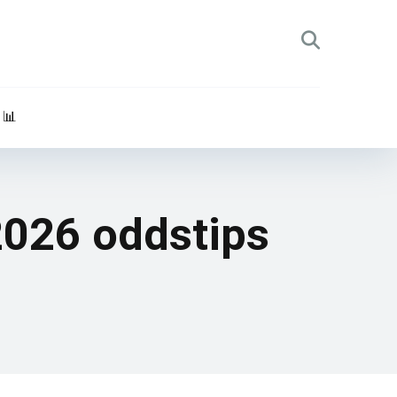
 📊
2026 oddstips