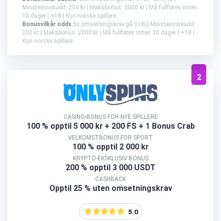
Minsteinnskudd: 200 kr | Maksbonus: 5000 kr | Må fullføres innen
10 dager | +18 | Kun norske spillere.
Bonusvilkår odds
:5x omsetningskrav på (I+B)| Minsteinnskudd:
200 kr | Maksbonus: 2000 kr | Må fullføres innen 30 dager | +18 |
Kun norske spillere.
2
CASINO-BONUS FOR NYE SPILLERE
100 % opptil 5 000 kr
+ 200 FS + 1 Bonus Crab
VELKOMSTBONUS FOR SPORT
100 % opptil 2 000 kr
KRYPTO-EKSKLUSIV BONUS
200 % opptil 3 000 USDT
CASHBACK
Opptil 25 % uten omsetningskrav
5.0