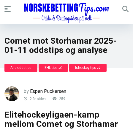
Comet mot Storhamar 2025-
01-11 oddstips og analyse
Alle oddstips
EHL tips 🏒
Ishockey tips 🏒
by
Espen Puckersen
2 år siden
259
Elitehockeyligaen-kamp
mellom Comet og Storhamar