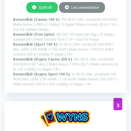
Spill nå!
Les anmeldelse
Bonusvilkår (Casino 100 %)
: 35× (B+I) | Min. innskudd 200 NOK |
Maks bonus 5 000 kr | Gyldig 10 dager | Maks innsats 50 kr | 18+ |
Kun for spillere i Norge.
Bonusvilkår (Free Spins)
: 40× (G) | 20 spinn per dag i 10 dager |
Gyldige 24 t | Maks innsats 50 kr | 18+ | Kun for Norge.
Bonusvilkår (Sport 100 %)
: 5× (B+I) | Min. innskudd 200 NOK |
Min. odds 2.00 enkelt / 1.50 multi | Maks bonus 2 000 kr | Maks
innsats 500 kr | Gyldig 10 dager | 18+.
Bonusvilkår (Krypto Casino 200 %)
: 40× (B+I) | Min. innskudd
200 NOK (USDT-ekv.) | Maks bonus 3 000 USDT | Maks innsats 50
kr / €5 | Gyldig 10 dager | 18+.
Bonusvilkår (Krypto Sport 100 %)
: 6× (B+I) | Min. innskudd 200
NOK | Min. odds 2.00 enkelt / 1.50 multi | Maks bonus 200 USDT |
Maks innsats 500 kr / €50 | Gyldig 10 dager | 18+.
3