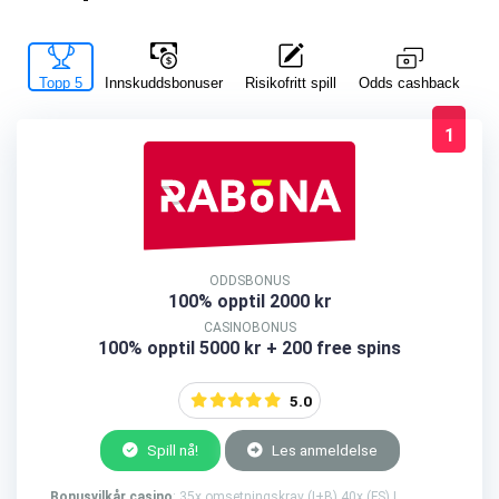
Topp 5
Innskuddsbonuser
Risikofritt spill
La
Odds cashback
1
ODDSBONUS
100% opptil 2000 kr
CASINOBONUS
100% opptil 5000 kr + 200 free spins
5.0
Spill nå!
Les anmeldelse
Bonusvilkår casino
: 35x omsetningskrav (I+B) 40x (FS) |