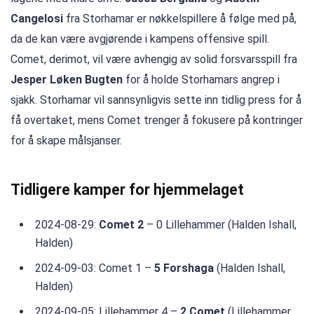
Cangelosi
fra Storhamar er nøkkelspillere å følge med på,
da de kan være avgjørende i kampens offensive spill.
Comet, derimot, vil være avhengig av solid forsvarsspill fra
Jesper Løken Bugten
for å holde Storhamars angrep i
sjakk. Storhamar vil sannsynligvis sette inn tidlig press for å
få overtaket, mens Comet trenger å fokusere på kontringer
for å skape målsjanser.
Tidligere kamper for hjemmelaget
2024-08-29:
Comet 2
– 0 Lillehammer (Halden Ishall,
Halden)
2024-09-03: Comet 1 –
5 Forshaga
(Halden Ishall,
Halden)
2024-09-05: Lillehammer 4 –
2 Comet
(Lillehammer