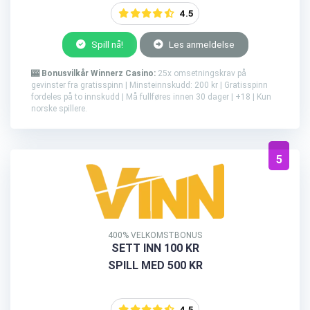
4.5
Spill nå!
Les anmeldelse
🎰 Bonusvilkår Winnerz Casino:
25x omsetningskrav på
gevinster fra gratisspinn | Minsteinnskudd: 200 kr | Gratisspinn
fordeles på to innskudd | Må fullføres innen 30 dager | +18 | Kun
norske spillere.
5
400% VELKOMSTBONUS
SETT INN 100 KR
SPILL MED 500 KR
4.5