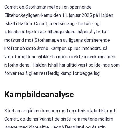
Comet og Storhamar møtes i en spennende
Elitehockeyligaen-kamp den 11. januar 2025 på Halden
Ishall i Halden. Comet, med sin lange historie og
lidenskapelige lokale tilhengerskare, håper å yte tøff
motstand mot Storhamar, en av ligaens dominerende
krefter de siste årene. Kampen spilles innendørs, så
væreforholdene vil ikke ha noen direkte innvirkning, men
isforholdene i Halden Ishall har alltid vært solide, noe som
forventes å gi en rettferdig kamp for begge lag.
Kampbildeanalyse
Storhamar går inn i kampen med en sterk statistikk mot
Comet, og de har vunnet de siste fem møtene mellom
lagene med klare sifre.
Jacob Berglund
og
Austin