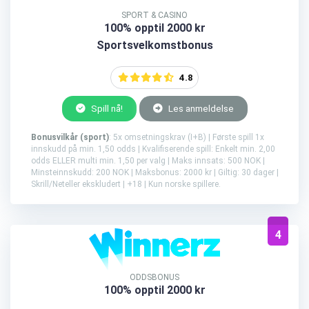
SPORT & CASINO
100% opptil 2000 kr
Sportsvelkomstbonus
4.8
Spill nå!
Les anmeldelse
Bonusvilkår (sport)
: 5x omsetningskrav (I+B) | Første spill 1x
innskudd på min. 1,50 odds | Kvalifiserende spill: Enkelt min. 2,00
odds ELLER multi min. 1,50 per valg | Maks innsats: 500 NOK |
Minsteinnskudd: 200 NOK | Maksbonus: 2000 kr | Giltig: 30 dager |
Skrill/Neteller ekskludert | +18 | Kun norske spillere.
4
ODDSBONUS
100% opptil 2000 kr