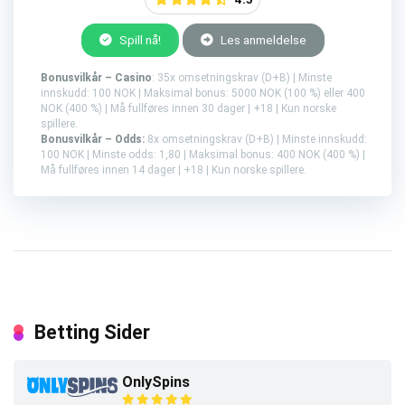
Spill nå!
Les anmeldelse
Bonusvilkår – Casino
: 35x omsetningskrav (D+B) | Minste
innskudd: 100 NOK | Maksimal bonus: 5000 NOK (100 %) eller 400
NOK (400 %) | Må fullføres innen 30 dager | +18 | Kun norske
spillere.
Bonusvilkår – Odds:
8x omsetningskrav (D+B) | Minste innskudd:
100 NOK | Minste odds: 1,80 | Maksimal bonus: 400 NOK (400 %) |
Må fullføres innen 14 dager | +18 | Kun norske spillere.
Betting Sider
OnlySpins