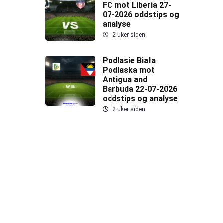
FC mot Liberia 27-
07-2026 oddstips og
analyse
2 uker siden
Podlasie Biała
Podlaska mot
Antigua and
Barbuda 22-07-2026
oddstips og analyse
2 uker siden