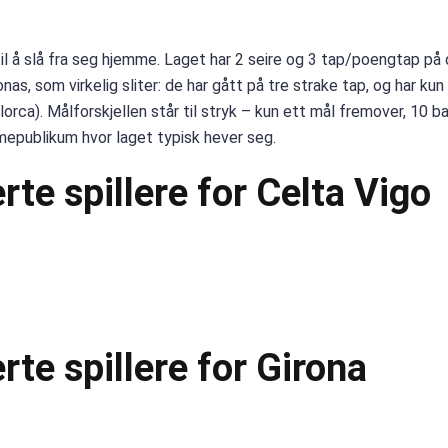
il å slå fra seg hjemme. Laget har 2 seire og 3 tap/poengtap på 
nas, som virkelig sliter: de har gått på tre strake tap, og har kun
rca). Målforskjellen står til stryk – kun ett mål fremover, 10 b
mepublikum hvor laget typisk hever seg.
te spillere for Celta Vigo
te spillere for Girona