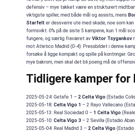
defensiv – mye takket være en strukturert midtban
viktigste spiller, med både mål og assists, mens
Bor
Starfelt
er dessverre ute med skade, noe som kan gjø
formsvikt. 0% på de siste 5 kampene, kun 1 mål scoret
fungere, og særlig fraværet av
Viktor Tsygankov
m
mot Atletico Madrid (0-4). Pressbildet i denne kampen
forsøke å ligge kompakt og spille på kontringer. Gir
mye bakrom, men skal det bli poeng må de offensi
Tidligere kamper for
2025-05-24: Getafe 1 –
2 Celta Vigo
(Estadio Coli
2025-05-18:
Celta Vigo 1
– 2 Rayo Vallecano (Esta
2025-05-13: Real Sociedad 0 –
1 Celta Vigo
(Reale
2025-05-10:
Celta Vigo 3
– 2 Sevilla (Estadio Aban
2025-05-04: Real Madrid 3 –
2 Celta Vigo
(Estadio