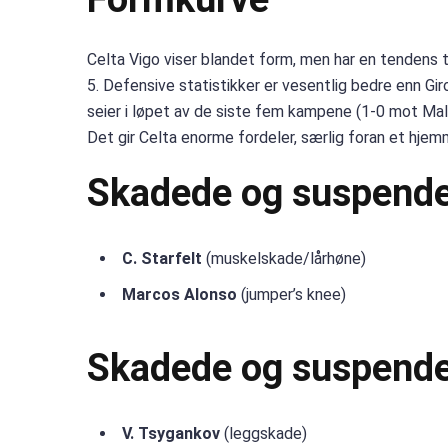
Celta Vigo viser blandet form, men har en tendens t
5. Defensive statistikker er vesentlig bedre enn Giro
seier i løpet av de siste fem kampene (1-0 mot Mallo
Det gir Celta enorme fordeler, særlig foran et hjem
Skadede og suspender
C. Starfelt
(muskelskade/lårhøne)
Marcos Alonso
(jumper’s knee)
Skadede og suspender
V. Tsygankov
(leggskade)