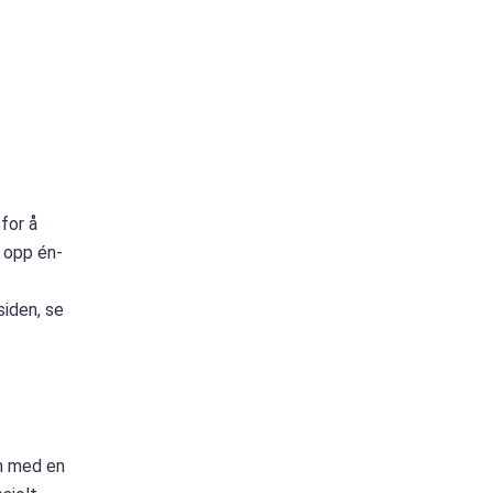
for å
t opp én-
siden, se
en med en