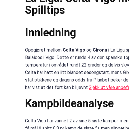
Spilltips
Innledning
Oppgjøret mellom
Celta Vigo
og
Girona
i La Liga 
Balaídos i Vigo. Dette er runde 4 av den spanske t
temperatur i området rundt 22 grader og delvis skye
Celta har hatt en litt blandet sesongstart, mens Gir
statistikkene og dagens odds fra Planbet peker de
har vist at det fort kan bli jevnt.
Sjekk ut våre anbefa
Kampbildeanalyse
Celta Vigo har vunnet 2 av sine 5 siste kamper, men
få mål (i snitt 0,8 pr kamp de siste 5), men slipper 