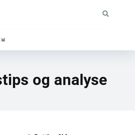
 📊
tips og analyse