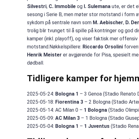
Silvestri
,
C. Immobile
og
I. Sulemana
ute, er det 
sesong i Serie B, men møter stor motstand i form a
sykdom på sentrale navn som
M. Aebischer
,
D. De
trolig blir tvunget til å spille på kontringer og god 
kamper (inkl. playoff), og viser faktisk mer offensi
motstand.Nøkkelspillere:
Riccardo Orsolini
forven
Henrik Meister
er avgjørende for Pisa, spesielt me
dødball.
Tidligere kamper for hjem
2025-05-24:
Bologna 1
– 3 Genoa (Stadio Renato Da
2025-05-18:
Fiorentina 3
– 2 Bologna (Stadio Artem
2025-05-14: AC Milan 0 –
1 Bologna
(Stadio Olimp
2025-05-09:
AC Milan 3
– 1 Bologna (Stadio Giuse
2025-05-04:
Bologna 1
–
1 Juventus
(Stadio Renat