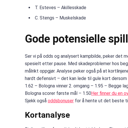
T. Esteves – Akillesskade
C. Stengs – Muskelskade
Gode potensielle spil
Ser vi på odds og analysert kampbilde, peker det m
spesielt etter pause. Med skadeproblemer hos begge
målrikt oppgjør. Analyse peker også på at kortlinj
hardt defensivt – det kan lede til gule kort dersom
1.62 – Bologna vinner 2. omgang – 1.95 – Begge lag 
Bologna scorer første mål – 1.50
Her finner du en o
Sjekk også
oddsbonuser
for å hente ut det beste ti
Kortanalyse