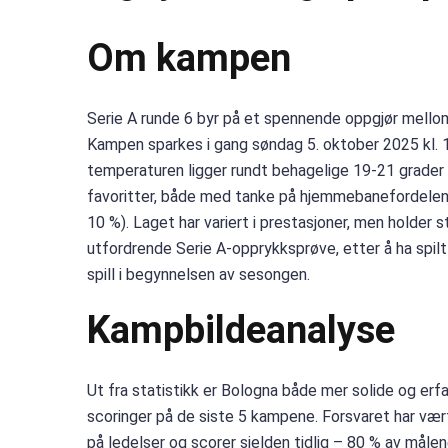
Om kampen
Serie A runde 6 byr på et spennende oppgjør mell
Kampen sparkes i gang søndag 5. oktober 2025 kl. 1
temperaturen ligger rundt behagelige 19-21 grader –
favoritter, både med tanke på hjemmebanefordelen 
10 %). Laget har variert i prestasjoner, men holder 
utfordrende Serie A-opprykksprøve, etter å ha spil
spill i begynnelsen av sesongen.
Kampbildeanalyse
Ut fra statistikk er Bologna både mer solide og e
scoringer på de siste 5 kampene. Forsvaret har vært r
på ledelser og scorer sjelden tidlig – 80 % av mål