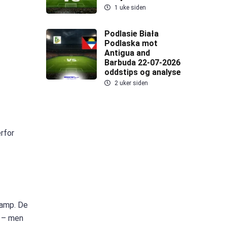
1 uke siden
Podlasie Biała
Podlaska mot
Antigua and
Barbuda 22-07-2026
oddstips og analyse
2 uker siden
erfor
kamp. De
5 – men