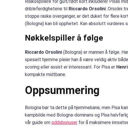
Risikospillere for gult/rødt kort inkluderer Pisas m
dribleferdighetene til
Riccardo Orsolini
. Orsolini 
stoppe raske overganger, er det duket for flere k
(Bologna) kan bli opphetet. Kan absolutt vurderes spi
Nøkkelspiller å følge
Riccardo Orsolini
(Bologna) er mannen å følge. Han
spesielt hjemme pleier han å være veldig aktiv båd
scoring eller assist er interessant. For Pisa er
Henri
kompakte midtbane.
Oppsummering
Bologna bør ta dette på hjemmebane, men Pisa kanav
kampbilde med Bologna-dominans og Pisa halvfarlig 
vår guide om
oddsbonuser
for å maksimere innsatsen