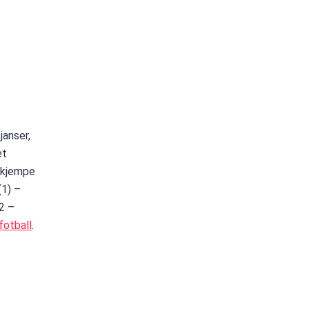
janser,
et
å kjempe
(1) –
2 –
fotball
.