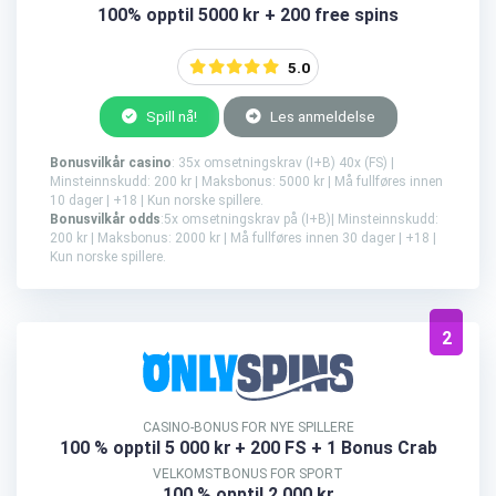
100% opptil 5000 kr + 200 free spins
5.0
Spill nå!
Les anmeldelse
Bonusvilkår casino
: 35x omsetningskrav (I+B) 40x (FS) |
Minsteinnskudd: 200 kr | Maksbonus: 5000 kr | Må fullføres innen
10 dager | +18 | Kun norske spillere.
Bonusvilkår odds
:5x omsetningskrav på (I+B)| Minsteinnskudd:
200 kr | Maksbonus: 2000 kr | Må fullføres innen 30 dager | +18 |
Kun norske spillere.
2
CASINO-BONUS FOR NYE SPILLERE
100 % opptil 5 000 kr
+ 200 FS + 1 Bonus Crab
VELKOMSTBONUS FOR SPORT
100 % opptil 2 000 kr