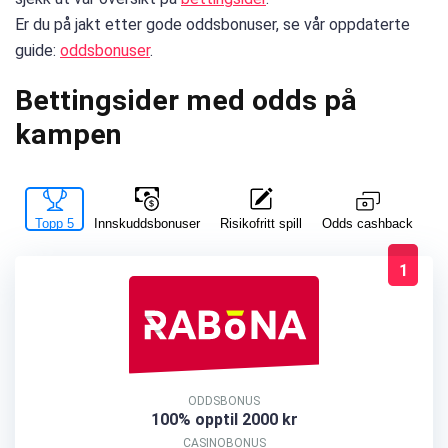
Er du på jakt etter gode oddsbonuser, se vår oppdaterte
guide:
oddsbonuser
.
Bettingsider med odds på
kampen
Topp 5
Innskuddsbonuser
Risikofritt spill
La
Odds cashback
1
ODDSBONUS
100% opptil 2000 kr
CASINOBONUS