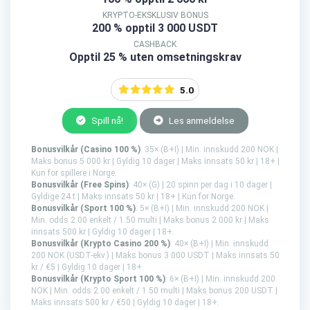
KRYPTO-EKSKLUSIV BONUS
200 % opptil 3 000 USDT
CASHBACK
Opptil 25 % uten omsetningskrav
5.0
Spill nå!
Les anmeldelse
Bonusvilkår (Casino 100 %)
: 35× (B+I) | Min. innskudd 200 NOK |
Maks bonus 5 000 kr | Gyldig 10 dager | Maks innsats 50 kr | 18+ |
Kun for spillere i Norge.
Bonusvilkår (Free Spins)
: 40× (G) | 20 spinn per dag i 10 dager |
Gyldige 24 t | Maks innsats 50 kr | 18+ | Kun for Norge.
Bonusvilkår (Sport 100 %)
: 5× (B+I) | Min. innskudd 200 NOK |
Min. odds 2.00 enkelt / 1.50 multi | Maks bonus 2 000 kr | Maks
innsats 500 kr | Gyldig 10 dager | 18+.
Bonusvilkår (Krypto Casino 200 %)
: 40× (B+I) | Min. innskudd
200 NOK (USDT-ekv.) | Maks bonus 3 000 USDT | Maks innsats 50
kr / €5 | Gyldig 10 dager | 18+.
Bonusvilkår (Krypto Sport 100 %)
: 6× (B+I) | Min. innskudd 200
NOK | Min. odds 2.00 enkelt / 1.50 multi | Maks bonus 200 USDT |
Maks innsats 500 kr / €50 | Gyldig 10 dager | 18+.