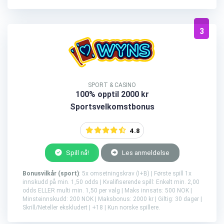
3
SPORT & CASINO
100% opptil 2000 kr
Sportsvelkomstbonus
4.8
Spill nå!
Les anmeldelse
Bonusvilkår (sport)
: 5x omsetningskrav (I+B) | Første spill 1x
innskudd på min. 1,50 odds | Kvalifiserende spill: Enkelt min. 2,00
odds ELLER multi min. 1,50 per valg | Maks innsats: 500 NOK |
Minsteinnskudd: 200 NOK | Maksbonus: 2000 kr | Giltig: 30 dager |
Skrill/Neteller ekskludert | +18 | Kun norske spillere.