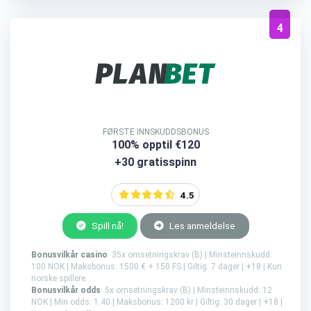
4
FØRSTE INNSKUDDSBONUS
100% opptil €120
+30 gratisspinn
4.5
Spill nå!
Les anmeldelse
Bonusvilkår casino
: 35x omsetningskrav (B) | Minsteinnskudd:
100 NOK | Maksbonus: 1500 € + 150 FS | Giltig: 7 dager | +18 | Kun
norske spillere.
Bonusvilkår odds
: 5x omsetningskrav (B) | Minsteinnskudd: 12
NOK | Min odds: 1.40 | Maksbonus: 1200 kr | Giltig: 30 dager | +18 |