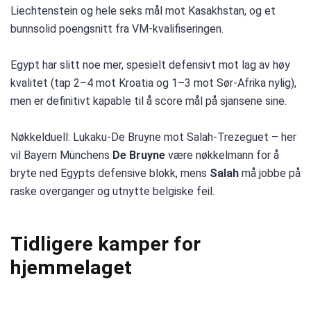
Liechtenstein og hele seks mål mot Kasakhstan, og et
bunnsolid poengsnitt fra VM-kvalifiseringen.
Egypt har slitt noe mer, spesielt defensivt mot lag av høy
kvalitet (tap 2–4 mot Kroatia og 1–3 mot Sør-Afrika nylig),
men er definitivt kapable til å score mål på sjansene sine.
Nøkkelduell: Lukaku-De Bruyne mot Salah-Trezeguet – her
vil Bayern Münchens
De Bruyne
være nøkkelmann for å
bryte ned Egypts defensive blokk, mens
Salah
må jobbe på
raske overganger og utnytte belgiske feil.
Tidligere kamper for
hjemmelaget