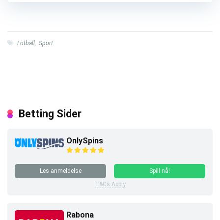
Fotball
,
Sport
Betting Sider
OnlySpins
Les anmeldelse
Spill nå!
T&Cs Apply
Rabona