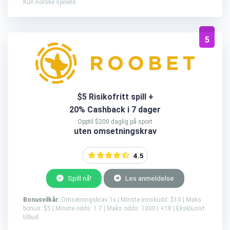
Kun norske spillere.
5
$5 Risikofritt spill +
20% Cashback i 7 dager
Opptil $200 daglig på sport
uten omsetningskrav
4.5
Spill nå!
Les anmeldelse
Bonusvilkår:
Omsetningskrav 1x | Minste innskudd: $10 | Maks
bonus: $5 | Minste odds: 1.7 | Maks odds: 1000 | +18 | Eksklusivt
tilbud