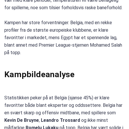
vær med klare perioder, temperaturen vil være behagelig
for spillerne, noe som tilsier forholdsvis raske baneforhold.
Kampen har store forventninger. Belgia, med en rekke
profiler fra de største europeiske klubbene, er klare
favoritter i markedet, mens Egypt har et spennende lag,
blant annet med Premier League-stjernen Mohamed Salah
på topp.
Kampbildeanalyse
Statistikken peker på at Belgia (sjanse 45%) er klare
favoritter både blant eksperter og oddssettere. Belgia har
en svært skarp og offensiv midtbane, med spillere som
Kevin De Bruyne
,
Leandro Trossard
og ikke minst
målfarlige
Romelu Lukaku
på topp. Belgia har vært solide i