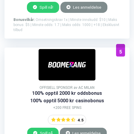
Spill nå!
Les anmeldelse
Bonusvilkår:
Omsetningskrav 1x | Minste innskudd: $10 | Maks
bonus: $5 | Minste odds: 1.7 | Maks odds: 1000 | +18 | Eksklusivt
tilbud
5
OFFISIELL SPONSOR av AC MILAN
100% opptil 2000 kr oddsbonus
100% opptil 5000 kr casinobonus
+200 FREE SPINS
4.5
Spill nå
Les anmeldelse