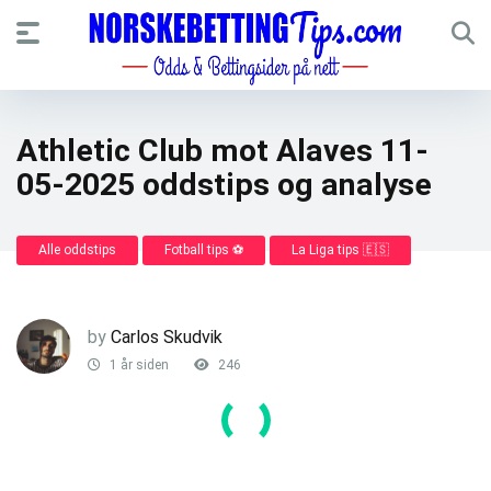
Athletic Club mot Alaves 11-
05-2025 oddstips og analyse
Alle oddstips
Fotball tips ⚽
La Liga tips 🇪🇸
by
Carlos Skudvik
1 år siden
246