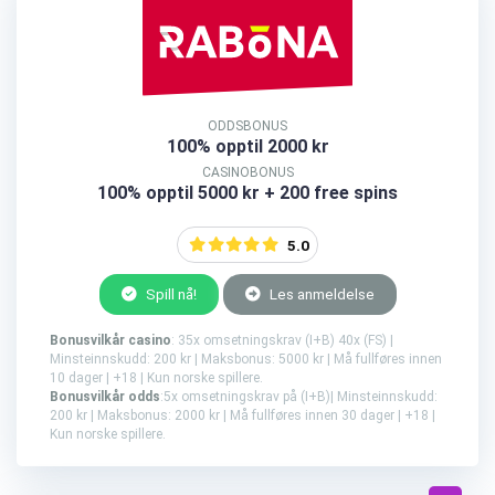
ODDSBONUS
100% opptil 2000 kr
CASINOBONUS
100% opptil 5000 kr + 200 free spins
5.0
Spill nå!
Les anmeldelse
Bonusvilkår casino
: 35x omsetningskrav (I+B) 40x (FS) |
Minsteinnskudd: 200 kr | Maksbonus: 5000 kr | Må fullføres innen
10 dager | +18 | Kun norske spillere.
Bonusvilkår odds
:5x omsetningskrav på (I+B)| Minsteinnskudd:
200 kr | Maksbonus: 2000 kr | Må fullføres innen 30 dager | +18 |
Kun norske spillere.