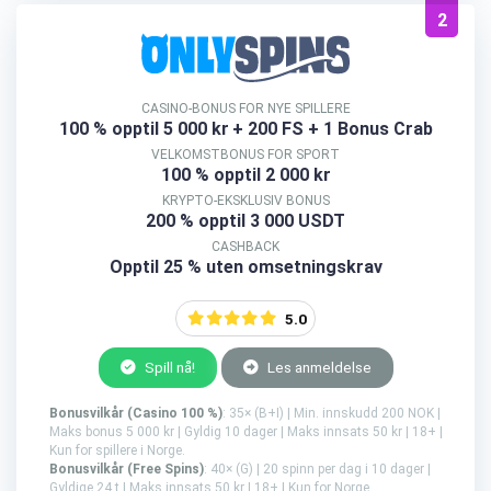
2
CASINO-BONUS FOR NYE SPILLERE
100 % opptil 5 000 kr
+ 200 FS + 1 Bonus Crab
VELKOMSTBONUS FOR SPORT
100 % opptil 2 000 kr
KRYPTO-EKSKLUSIV BONUS
200 % opptil 3 000 USDT
CASHBACK
Opptil 25 % uten omsetningskrav
5.0
Spill nå!
Les anmeldelse
Bonusvilkår (Casino 100 %)
: 35× (B+I) | Min. innskudd 200 NOK |
Maks bonus 5 000 kr | Gyldig 10 dager | Maks innsats 50 kr | 18+ |
Kun for spillere i Norge.
Bonusvilkår (Free Spins)
: 40× (G) | 20 spinn per dag i 10 dager |
Gyldige 24 t | Maks innsats 50 kr | 18+ | Kun for Norge.