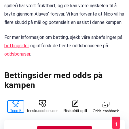
spiller) har vært fruktbart, og de kan være nøkkelen til å
bryte gjennom Alaves’ forsvar. Vi kan forvente at Nico vil ha
flere skudd på mål og potensielt en assist i denne kampen.
For mer informasjon om betting, sjekk våre anbefalinger på
bettingsider
og utforsk de beste oddsbonusene på
oddsbonuser
.
Bettingsider med odds på
kampen
Topp 5
Innskuddsbonuser
Risikofritt spill
La
Odds cashback
1