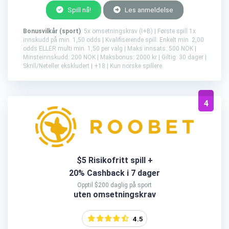
Spill nå!
Les anmeldelse
Bonusvilkår (sport)
: 5x omsetningskrav (I+B) | Første spill 1x
innskudd på min. 1,50 odds | Kvalifiserende spill: Enkelt min. 2,00
odds ELLER multi min. 1,50 per valg | Maks innsats: 500 NOK |
Minsteinnskudd: 200 NOK | Maksbonus: 2000 kr | Giltig: 30 dager |
Skrill/Neteller ekskludert | +18 | Kun norske spillere.
4
$5 Risikofritt spill +
20% Cashback i 7 dager
Opptil $200 daglig på sport
uten omsetningskrav
4.5