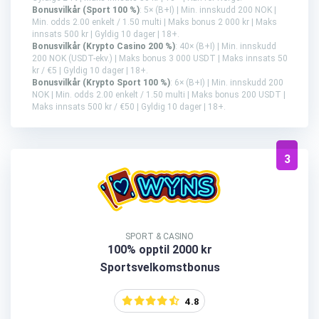
Bonusvilkår (Sport 100 %)
: 5× (B+I) | Min. innskudd 200 NOK |
Min. odds 2.00 enkelt / 1.50 multi | Maks bonus 2 000 kr | Maks
innsats 500 kr | Gyldig 10 dager | 18+.
Bonusvilkår (Krypto Casino 200 %)
: 40× (B+I) | Min. innskudd
200 NOK (USDT-ekv.) | Maks bonus 3 000 USDT | Maks innsats 50
kr / €5 | Gyldig 10 dager | 18+.
Bonusvilkår (Krypto Sport 100 %)
: 6× (B+I) | Min. innskudd 200
NOK | Min. odds 2.00 enkelt / 1.50 multi | Maks bonus 200 USDT |
Maks innsats 500 kr / €50 | Gyldig 10 dager | 18+.
3
SPORT & CASINO
100% opptil 2000 kr
Sportsvelkomstbonus
4.8