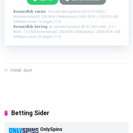
Bonusvilkår casino
: 35x omsetningskrav (B+I) FS (40x) |
Minsteinnskudd: 200 NOK | Maksbonus: 5000 NOK + 200 FS | Må
fullføres innen 10 dager | +18
Bonusvilkår betting
: 6x omsetningskrav (B+I) | Min odds: 2.0 /
Multi: 1.5 | Minsteinnskudd: 200 NOK | Maksbonus: 2000 NOK | Må
fullføres innen 30 dager | +18
Fotball
,
Sport
Betting Sider
OnlySpins