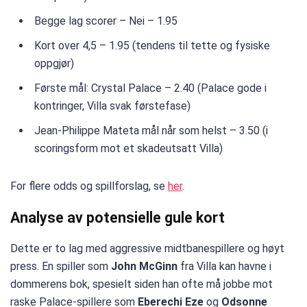
Begge lag scorer – Nei – 1.95
Kort over 4,5 – 1.95 (tendens til tette og fysiske
oppgjør)
Første mål: Crystal Palace – 2.40 (Palace gode i
kontringer, Villa svak førstefase)
Jean-Philippe Mateta mål når som helst – 3.50 (i
scoringsform mot et skadeutsatt Villa)
For flere odds og spillforslag, se
her
.
Analyse av potensielle gule kort
Dette er to lag med aggressive midtbanespillere og høyt
press. En spiller som
John McGinn
fra Villa kan havne i
dommerens bok, spesielt siden han ofte må jobbe mot
raske Palace-spillere som
Eberechi Eze
og
Odsonne