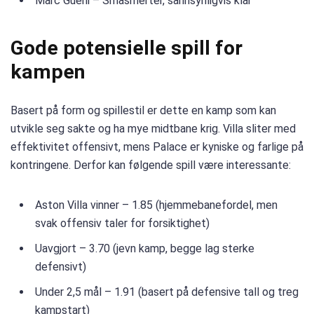
Marc Guehi – Småsmerter, sannsynligvis klar
Gode potensielle spill for
kampen
Basert på form og spillestil er dette en kamp som kan
utvikle seg sakte og ha mye midtbane krig. Villa sliter med
effektivitet offensivt, mens Palace er kyniske og farlige på
kontringene. Derfor kan følgende spill være interessante:
Aston Villa vinner – 1.85 (hjemmebanefordel, men
svak offensiv taler for forsiktighet)
Uavgjort – 3.70 (jevn kamp, begge lag sterke
defensivt)
Under 2,5 mål – 1.91 (basert på defensive tall og treg
kampstart)