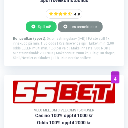
Sportsvelkomstbonus
4.8
Spill nå!
Les anmeldelse
Bonusvilkår (sport)
: 5x omsetningskrav (I+B) | Første spill 1x
innskudd på min. 1,50 odds | Kvalifiserende spill: Enkelt min. 2,00
odds ELLER multi min. 1,50 per valg | Maks innsats: 500 NOK |
Minsteinnskudd: 200 NOK | Maksbonus: 2000 kr | Giltig: 30 dager |
Skrill/Neteller ekskludert | +18 | Kun norske spillere.
4
VELG MELLOM 3 VELKOMSTBONUSER
Casino 100% opptil 1000 kr
Odds 100% opptil 2000 kr