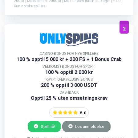
200 kr | Maksbonus: 2000 kr | Må fullføres innen 30 dager | +18 |
Kun norske spillere.
2
CASINO-BONUS FOR NYE SPILLERE
100 % opptil 5 000 kr
+ 200 FS + 1 Bonus Crab
VELKOMSTBONUS FOR SPORT
100 % opptil 2 000 kr
KRYPTO-EKSKLUSIV BONUS
200 % opptil 3 000 USDT
CASHBACK
Opptil 25 % uten omsetningskrav
5.0
Spill nå!
Les anmeldelse