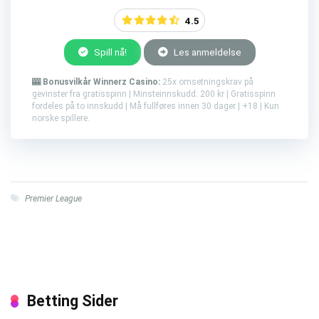
4.5
Spill nå!
Les anmeldelse
🎰 Bonusvilkår Winnerz Casino:
25x omsetningskrav på
gevinster fra gratisspinn | Minsteinnskudd: 200 kr | Gratisspinn
fordeles på to innskudd | Må fullføres innen 30 dager | +18 | Kun
norske spillere.
Premier League
Betting Sider