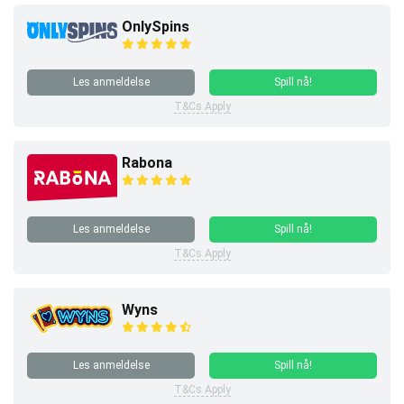
OnlySpins
Les anmeldelse
Spill nå!
T&Cs Apply
Rabona
Les anmeldelse
Spill nå!
T&Cs Apply
Wyns
Les anmeldelse
Spill nå!
T&Cs Apply