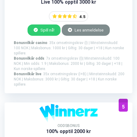
Live 100% opptil 3000 kr
4.5
Spill nå!
Les anmeldelse
Bonusvilkår casino
: 35x omsetningskrav (I) | Minsteinnskudd:
100 NOK | Maksbonus: 1000 kr | Giltig: 30 dager | +18 | Kun norske
spillere.
Bonusvilkår odds
: 7x omsetningskrav (I)| Minsteinnskudd: 100
NOK | Min odds: 1.9 | Maksbonus: 2000 kr | Giltig: 30 dager | +18 |
Kun norske spillere.
Bonusvilkår live
: 35x omsetningskrav (I+B) | Minsteinnskudd: 200
NOK | Maksbonus: 3000 kr | Giltig: 30 dager | +18 | Kun norske
spillere.
5
ODDSBONUS
100% opptil 2000 kr