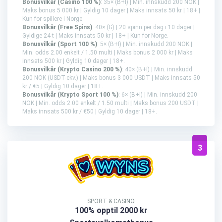
Bonusvilkår (Casino 100 %)
: 35× (B+I) | Min. innskudd 200 NOK |
Maks bonus 5 000 kr | Gyldig 10 dager | Maks innsats 50 kr | 18+ |
Kun for spillere i Norge.
Bonusvilkår (Free Spins)
: 40× (G) | 20 spinn per dag i 10 dager |
Gyldige 24 t | Maks innsats 50 kr | 18+ | Kun for Norge.
Bonusvilkår (Sport 100 %)
: 5× (B+I) | Min. innskudd 200 NOK |
Min. odds 2.00 enkelt / 1.50 multi | Maks bonus 2 000 kr | Maks
innsats 500 kr | Gyldig 10 dager | 18+.
Bonusvilkår (Krypto Casino 200 %)
: 40× (B+I) | Min. innskudd
200 NOK (USDT-ekv.) | Maks bonus 3 000 USDT | Maks innsats 50
kr / €5 | Gyldig 10 dager | 18+.
Bonusvilkår (Krypto Sport 100 %)
: 6× (B+I) | Min. innskudd 200
NOK | Min. odds 2.00 enkelt / 1.50 multi | Maks bonus 200 USDT |
Maks innsats 500 kr / €50 | Gyldig 10 dager | 18+.
3
SPORT & CASINO
100% opptil 2000 kr