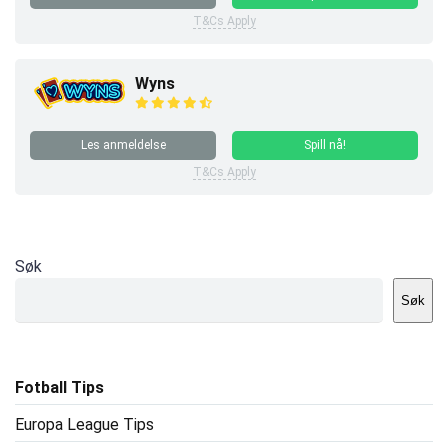
T&Cs Apply
Wyns
Les anmeldelse
Spill nå!
T&Cs Apply
Søk
Søk
Fotball Tips
Europa League Tips