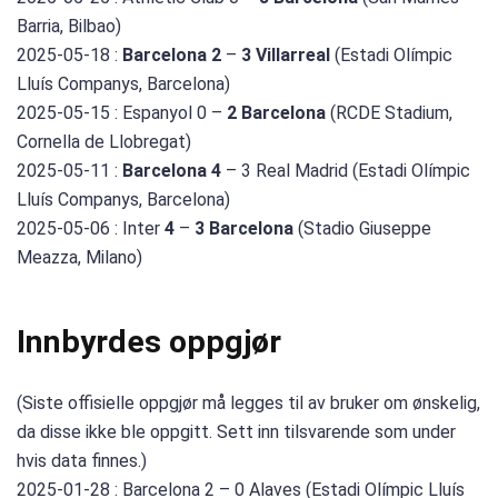
Barria, Bilbao)
2025-05-18 :
Barcelona 2
–
3 Villarreal
(Estadi Olímpic
Lluís Companys, Barcelona)
2025-05-15 : Espanyol 0 –
2 Barcelona
(RCDE Stadium,
Cornella de Llobregat)
2025-05-11 :
Barcelona 4
– 3 Real Madrid (Estadi Olímpic
Lluís Companys, Barcelona)
2025-05-06 : Inter
4
–
3 Barcelona
(Stadio Giuseppe
Meazza, Milano)
Innbyrdes oppgjør
(Siste offisielle oppgjør må legges til av bruker om ønskelig,
da disse ikke ble oppgitt. Sett inn tilsvarende som under
hvis data finnes.)
2025-01-28 : Barcelona 2 – 0 Alaves (Estadi Olímpic Lluís