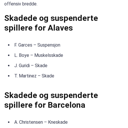
offensiv bredde.
Skadede og suspenderte
spillere for Alaves
F. Garces – Suspensjon
L. Boye – Muskelsskade
J. Guridi – Skade
T. Martinez – Skade
Skadede og suspenderte
spillere for Barcelona
A. Christensen – Kneskade