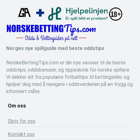
Norges nye spillguide med beste oddstips
NorskeBettingTips.com er din nye veiviser til de beste
oddstips, oddsbonuser, og tippeskole for norske spillere.
Vi dekker alt fra populære fotballtips til bettingsider, og
hjelper deg med å navigere i oddsverdenen på en trygg og
informert måte.
Om oss
Skriv for oss
Kontakt oss