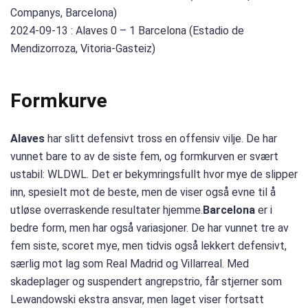
Companys, Barcelona)
2024-09-13 : Alaves 0 – 1 Barcelona (Estadio de
Mendizorroza, Vitoria-Gasteiz)
Formkurve
Alaves
har slitt defensivt tross en offensiv vilje. De har
vunnet bare to av de siste fem, og formkurven er svært
ustabil: WLDWL. Det er bekymringsfullt hvor mye de slipper
inn, spesielt mot de beste, men de viser også evne til å
utløse overraskende resultater hjemme.
Barcelona
er i
bedre form, men har også variasjoner. De har vunnet tre av
fem siste, scoret mye, men tidvis også lekkert defensivt,
særlig mot lag som Real Madrid og Villarreal. Med
skadeplager og suspendert angrepstrio, får stjerner som
Lewandowski ekstra ansvar, men laget viser fortsatt